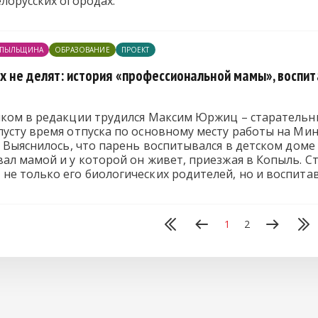
лорусских огородах.
ПЫЛЬЩИНА
ОБРАЗОВАНИЕ
ПРОЕКТ
их не делят: история «профессиональной мамы», воспи
иком в редакции трудился Максим Юржиц – старатель
усту время отпуска по основному месту работы на Ми
. Выяснилось, что парень воспитывался в детском дом
ал мамой и у которой он живет, приезжая в Копыль. С
не только его биологических родителей, но и воспита
1
2