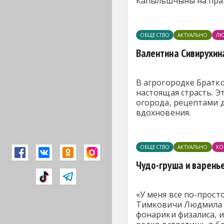
Капыльшчыны на прац
ОБЩЕСТВО
АКТУАЛЬНО
ЛЮ
Валентина Сивирухина
В агрогородке Братко
настоящая страсть. 
огорода, рецептами д
вдохновения.
ОБЩЕСТВО
АКТУАЛЬНО
КО
Чудо-груша и варень
«У меня все по-просто
Тимковичи Людмила Н
фонарики физалиса, и