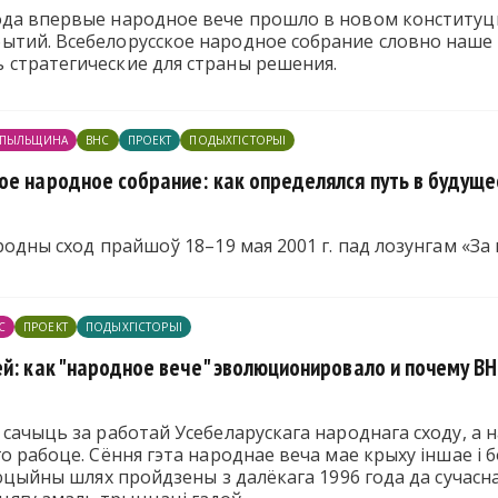
ода впервые народное вече прошло в новом конституци
ытий. Всебелорусское народное собрание словно наше
 стратегические для страны решения.
ПЫЛЬЩИНА
ВНС
ПРОЕКТ
ПОДЫХГІСТОРЫІ
ое народное собрание: как определялся путь в будуще
ародны сход прайшоў 18–19 мая 2001 г. пад лозунгам «За
С
ПРОЕКТ
ПОДЫХГІСТОРЫІ
ей: как "народное вече" эволюционировало и почему В
 сачыць за работай Усебеларускага народнага сходу, 
го рабоце. Сёння гэта народнае веча мае крыху іншае і
люцыйны шлях пройдзены з далёкага 1996 года да сучасна