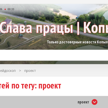
26
00:33
Только достоверные новости Копы
лейдоскоп
>
проект
ей по тегу: проект
проект