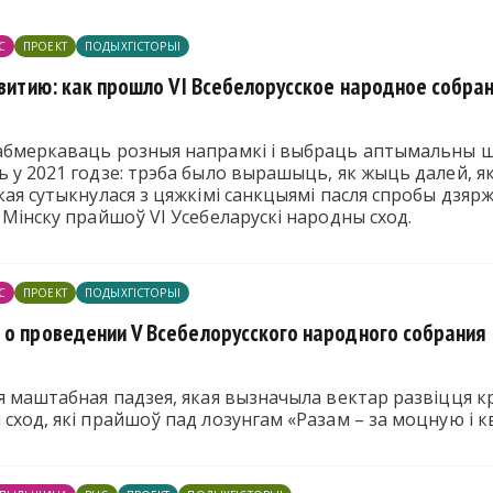
С
ПРОЕКТ
ПОДЫХГІСТОРЫІ
звитию: как прошло VI Всебелорусское народное собра
абмеркаваць розныя напрамкі і выбраць аптымальны шл
ь у 2021 годзе: трэба было вырашыць, як жыць далей, 
кая сутыкнулася з цяжкімі санкцыямі пасля спробы дзяр
 Мінску прайшоў VI Усебеларускі народны сход.
С
ПРОЕКТ
ПОДЫХГІСТОРЫІ
 о проведении V Всебелорусского народного собрания
я маштабная падзея, якая вызначыла вектар развіцця к
 сход, які прайшоў пад лозунгам «Разам – за моцную і 