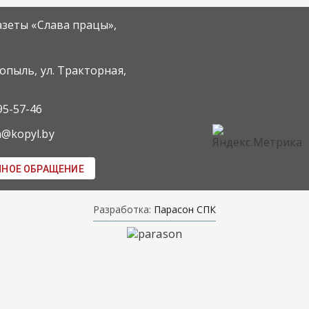
азеты «Слава працы»,
Копыль, ул. Тракторная,
95-57-46
m@kopyl.by
ННОЕ ОБРАЩЕНИЕ
Разработка:
Парасон СПК