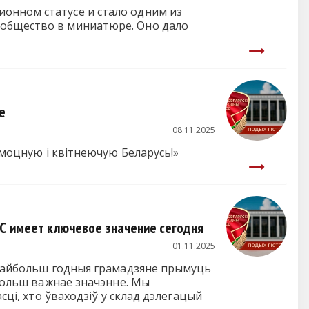
онном статусе и стало одним из
 общество в миниатюре. Оно дало
е
08.11.2025
 моцную і квітнеючую Беларусь!»
НС имеет ключевое значение сегодня
01.11.2025
а найбольш годныя грамадзяне прымуць
 больш важнае значэнне. Мы
сці, хто ўваходзіў у склад дэлегацый