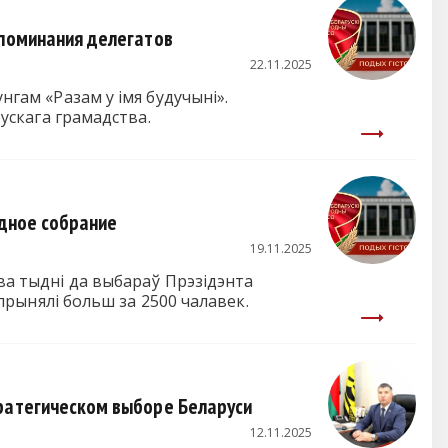
споминания делегатов
22.11.2025
нгам «Разам у імя будучыні».
рускага грамадства.
одное собрание
19.11.2025
два тыдні да выбараў Прэзідэнта
 прынялі больш за 2500 чалавек.
тратегическом выборе Беларуси
12.11.2025