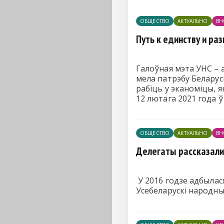
ОБЩЕСТВО
АКТУАЛЬНО
ВН
Путь к единству и ра
Галоўная мэта УНС – 
мела патрэбу Беларус
рабіць у эканоміцы, я
12 лютага 2021 года ў
ОБЩЕСТВО
АКТУАЛЬНО
ВН
Делегаты рассказали
У 2016 годзе адбылас
Усебеларускі народны