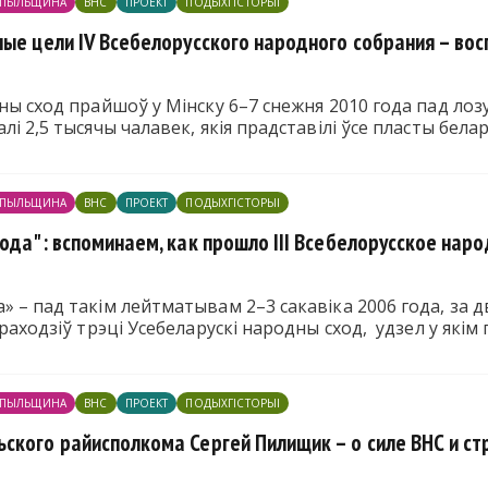
ПЫЛЬЩИНА
ВНС
ПРОЕКТ
ПОДЫХГІСТОРЫІ
ные цели IV Всебелорусского народного собрания – во
ны сход прайшоў у Мінску 6–7 снежня 2010 года пад лозу
лі 2,5 тысячы чалавек, якія прадставілі ўсе пласты бела
ПЫЛЬЩИНА
ВНС
ПРОЕКТ
ПОДЫХГІСТОРЫІ
ода": вспоминаем, как прошло III Всебелорусское нар
» – пад такім лейтматывам 2–3 сакавіка 2006 года, за 
праходзіў трэці Усебеларускі народны сход, удзел у якім
ПЫЛЬЩИНА
ВНС
ПРОЕКТ
ПОДЫХГІСТОРЫІ
ского райисполкома Сергей Пилищик – о силе ВНС и с