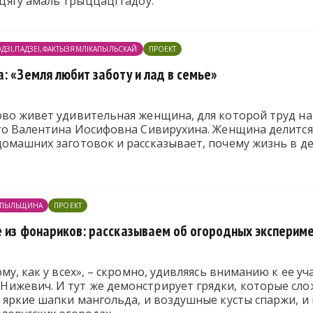
ягу амаль трыццаці гадоў.
ДЗІ,ПАДЗЕІ,ФАКТЫЗЯМЛІКАПЫЛЬСКАЙ
ПРОЕКТ
: «Земля любит заботу и лад в семье»
во живет удивительная женщина, для которой труд на 
Это Валентина Иосифовна Сивирухина. Женщина делится
омашних заготовок и рассказывает, почему жизнь в дер
ПЫЛЬЩИНА
ПРОЕКТ
е из фонариков: рассказываем об огородных эксперим
му, как у всех», – скромно, удивляясь вниманию к ее уч
ижевич. И тут же демонстрирует грядки, которые сло
 яркие шапки мангольда, и воздушные кусты спаржи, и