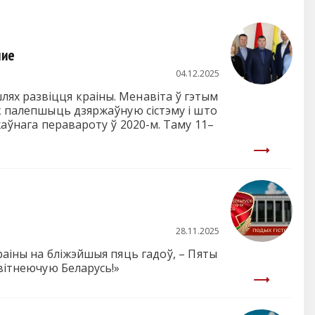
ние
04.12.2025
ях развіцця краіны. Менавіта ў гэтым
як палепшыць дзяржаўную сістэму і што
жаўнага перавароту ў 2020-м. Таму 11–
28.11.2025
раіны на бліжэйшыя пяць гадоў, – Пяты
квітнеючую Беларусь!»