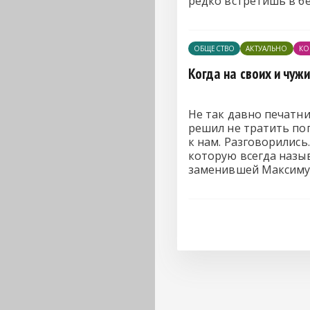
редко встретишь в бе
ОБЩЕСТВО
АКТУАЛЬНО
КО
Когда на своих и чуж
Не так давно печатн
решил не тратить поп
к нам. Разговорились
которую всегда назыв
заменившей Максиму 