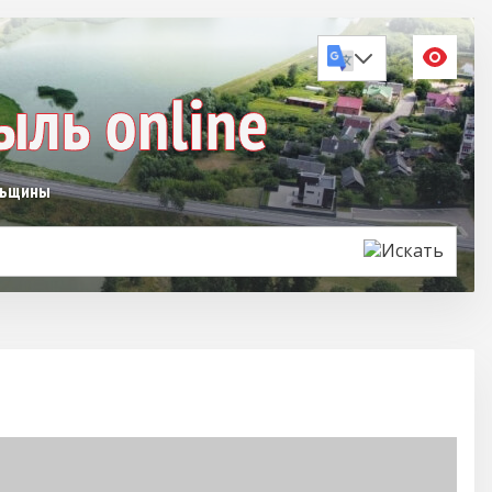
льщины