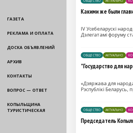
ОБЩЕСТВО
АКТУАЛЬНО
КО
Какими же были глав
ГАЗЕТА
IV Усебеларускі народ
РЕКЛАМА И ОПЛАТА
Дэлегатамі форуму ста
ДОСКА ОБЪЯВЛЕНИЙ
ОБЩЕСТВО
АКТУАЛЬНО
КО
АРХИВ
"Государство для нар
КОНТАКТЫ
«Дзяржава для народа
Рэспублікі Беларусь, 
ВОПРОС — ОТВЕТ
КОПЫЛЬЩИНА
ТУРИСТИЧЕСКАЯ
ОБЩЕСТВО
АКТУАЛЬНО
КО
Председатель Копыль