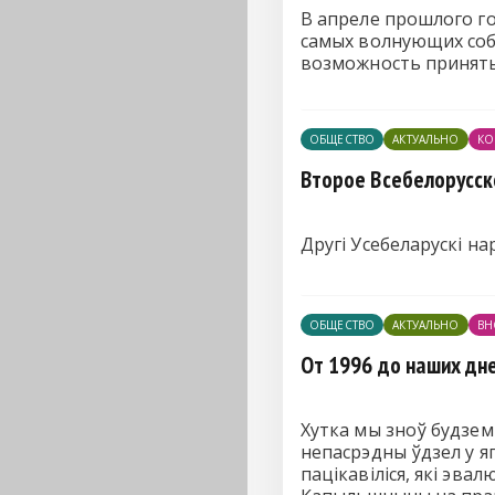
В апреле прошлого г
самых волнующих соб
возможность принять
ОБЩЕСТВО
АКТУАЛЬНО
КО
Второе Всебелорусск
Другі Усебеларускі н
ОБЩЕСТВО
АКТУАЛЬНО
ВН
От 1996 до наших дн
Хутка мы зноў будзем
непасрэдны ўдзел у я
пацікавіліся, які эва