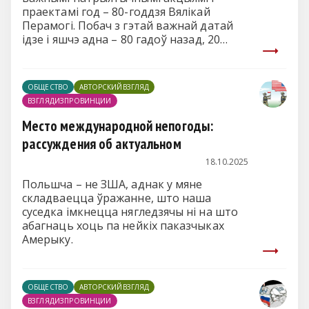
праектамі год – 80-годдзя Вялікай
Перамогі. Побач з гэтай важнай датай
ідзе і яшчэ адна – 80 гадоў назад, 20
лістапада 1945 года, пачаўся
Нюрнбергскі працэс – адзін з
важнейшых судовых працэсаў у гісторыі
ОБЩЕСТВО
АВТОРСКИЙВЗГЛЯД
чалавецтва.
ВЗГЛЯДИЗПРОВИНЦИИ
Место международной непогоды:
рассуждения об актуальном
18.10.2025
Польшча – не ЗША, аднак у мяне
складваецца ўражанне, што наша
суседка імкнецца нягледзячы ні на што
абагнаць хоць па нейкіх паказчыках
Амерыку.
ОБЩЕСТВО
АВТОРСКИЙВЗГЛЯД
ВЗГЛЯДИЗПРОВИНЦИИ