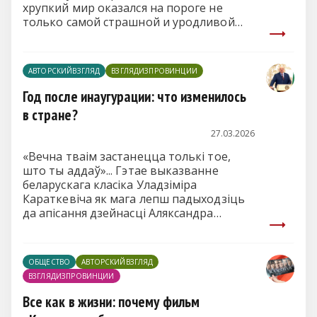
хрупкий мир оказался на пороге не
только самой страшной и уродливой
войны ХХ столетия, но и первого
боевого применения ядерного оружия.
Нашим предкам, казалось бы, хватило с
АВТОРСКИЙВЗГЛЯД
ВЗГЛЯДИЗПРОВИНЦИИ
избытком Хирасимы и Нагасаки. Затем
добавились Афганистан с цинковыми
Год после инаугурации: что изменилось
гробами, Чернобыль...
в стране?
27.03.2026
«Вечна тваім застанецца толькі тое,
што ты аддаў»... Гэтае выказванне
беларускага класіка Уладзіміра
Караткевіча як мага лепш падыходзіць
да апісання дзейнасці Аляксандра
Лукашэнкі.
ОБЩЕСТВО
АВТОРСКИЙВЗГЛЯД
ВЗГЛЯДИЗПРОВИНЦИИ
Все как в жизни: почему фильм