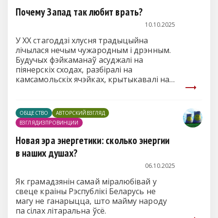
Почему Запад так любит врать?
10.10.2025
У ХХ стагоддзі хлусня традыцыйна
лічылася нечым чужародным і дрэнным.
Будучых фэйкаманаў асуджалі на
піянерскіх сходах, разбіралі на
камсамольскіх ячэйках, крытыкавалі на
партыйных форумах. За велізарнае
ашуканства маглі нават з партыі
папрасіць. Вядома, былі распаўсюджаны
ОБЩЕСТВО
АВТОРСКИЙВЗГЛЯД
падхалімаж і нават двурушніцтва: адзін і
ВЗГЛЯДИЗПРОВИНЦИИ
той жа чалавек мог мець некалькі
іпастасяў, калі дома адзін, на вучобе ці
Новая эра энергетики: сколько энергии
працы – зусім супрацьлеглы. Аднак
в наших душах?
такая стопавярховая фэйкаманія нашым
продкам і не снілася.
06.10.2025
Як грамадзянін самай міралюбівай у
свеце краіны Рэспублікі Беларусь не
магу не ганарыцца, што майму народу
па сілах літаральна ўсё.