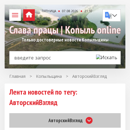
ПЯТНИЦА
07.08.2026
21:10
Только достоверные новости Копыльщины
Главная
>
Копыльщина
>
АвторскийВзгляд
Лента новостей по тегу:
АвторскийВзгляд
АвторскийВзгляд