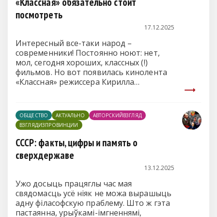
«Классная» обязательно стоит
посмотреть
17.12.2025
Интересный все-таки народ –
современники! Постоянно ноют: нет,
мол, сегодня хороших, классных (!)
фильмов. Но вот появилась кинолента
«Классная» режиссера Кирилла
Халецкого (производство
«Беларусьфильм»). И опять люди не
спешат в кинотеатры.
ОБЩЕСТВО
АКТУАЛЬНО
АВТОРСКИЙВЗГЛЯД
ВЗГЛЯДИЗПРОВИНЦИИ
СССР: факты, цифры и память о
сверхдержаве
13.12.2025
Ужо досыць працяглы час мая
свядомасць усё ніяк не можа вырашыць
адну філасофскую праблему. Што ж гэта
пастаянна, урыўкамі-імгненнямі,