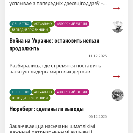
усплывае з папярэдніх дзесяцігоддзяў –
усёпаглынаючая настальгія па
мінуўшчыне, невымерны боль па
страчаным, адабраная казка салодкага
ОБЩЕСТВО
АКТУАЛЬНО
АВТОРСКИЙВЗГЛЯД
маленства, якое назад ужо ніколі не
ВЗГЛЯДИЗПРОВИНЦИИ
вернецца, незабыўнае юнацтва з
першымі сур’ёзнымі пачуццямі, якія,
Война на Украине: остановить нельзя
здавалася, што на ўсё жыццё?.. І сэрца
продолжить
працягвае настойліва ныць, душа
балець, а памяць вяртацца назад!
11.12.2025
Разбирались, где стремятся поставить
запятую лидеры мировых держав.
ОБЩЕСТВО
АКТУАЛЬНО
АВТОРСКИЙВЗГЛЯД
ВЗГЛЯДИЗПРОВИНЦИИ
Нюрнберг: сделаны ли выводы
06.12.2025
Заканчваецца насычаны шматлікімі
важнымі патрыятычнымі акцыямі і