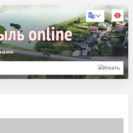
льщины