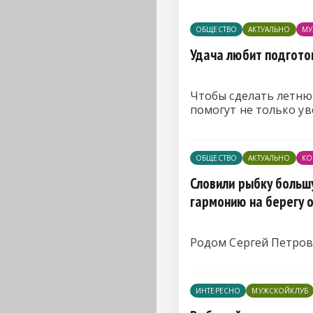
ОБЩЕСТВО
АКТУАЛЬНО
МУ
Удача любит подгото
Чтобы сделать летню
помогут не только ув
ОБЩЕСТВО
АКТУАЛЬНО
КО
Словили рыбку большу
гармонию на берегу 
Родом Сергей Петров 
ИНТЕРЕСНО
МУЖСКОЙКЛУБ