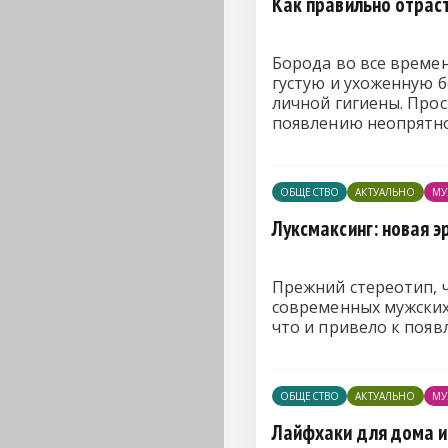
Как правильно отрас
Борода во все време
густую и ухоженную б
личной гигиены. Про
появлению неопрятн
ОБЩЕСТВО
АКТУАЛЬНО
МУ
Луксмаксинг: новая 
Прежний стереотип, ч
современных мужских
что и привело к появ
ОБЩЕСТВО
АКТУАЛЬНО
МУ
Лайфхаки для дома и