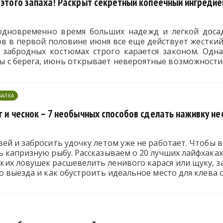
 этого запаха! Раскрыт секретный копеечный ингредие
одновременно время больших надежд и легкой досад
в в первой половине июня все еще действует жесткий 
 забродных костюмах строго карается законом. Одн
с берега, июнь открывает невероятные возможности
БАЛКА
г и чеснок – 7 необычных способов сделать наживку н
ей и забросить удочку летом уже не работает. Чтобы 
 капризную рыбу. Рассказываем о 20 лучших лайфхаках 
их ловушек расшевелить ленивого карася или щуку, 
о выезда и как обустроить идеальное место для клева