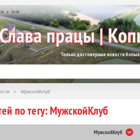
026
16:08
Только достоверные новости Копы
ости
>
МужскойКлуб
тей по тегу: МужскойКлуб
МужскойКлуб