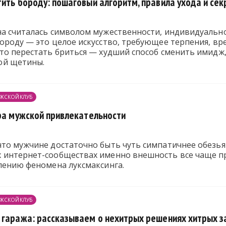
тить бороду: пошаговый алгоритм, правила ухода и се
на считалась символом мужественности, индивидуально
ороду — это целое искусство, требующее терпения, вр
сто перестать бриться — худший способ сменить имидж
ой щетины.
ЖСКОЙКЛУБ
эра мужской привлекательности
то мужчине достаточно быть чуть симпатичнее обезьяны
 интернет-сообществах именно внешность все чаще п
лению феномена луксмаксинга.
ЖСКОЙКЛУБ
 гаража: рассказываем о нехитрых решениях хитрых з