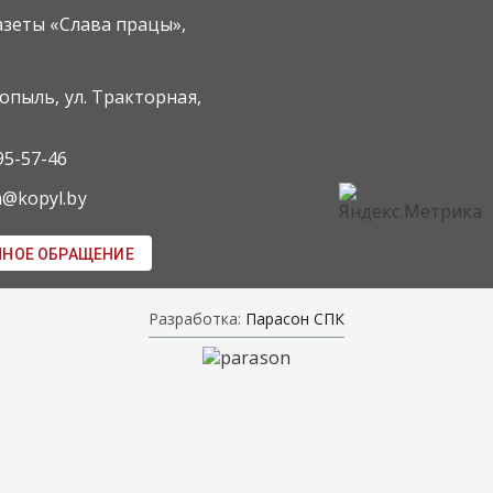
азеты «Слава працы»,
Копыль, ул. Тракторная,
95-57-46
m@kopyl.by
ННОЕ ОБРАЩЕНИЕ
Разработка:
Парасон СПК