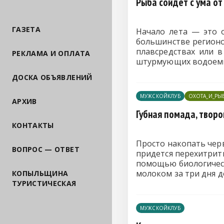
Рыба сойдет с ума от
ГАЗЕТА
Начало лета — это 
большинстве регионо
плавсредствах или в
РЕКЛАМА И ОПЛАТА
штурмующих водоемы 
ДОСКА ОБЪЯВЛЕНИЙ
МУЖСКОЙКЛУБ
ОХОТА_И_РЫ
АРХИВ
Губная помада, творо
КОНТАКТЫ
Просто накопать черв
ВОПРОС — ОТВЕТ
придется перехитрить
помощью биологическ
молоком за три дня д
КОПЫЛЬЩИНА
ТУРИСТИЧЕСКАЯ
МУЖСКОЙКЛУБ