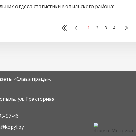
льник отдела статистики Копыльского района:
1
2
3
4
азеты «Слава працы»,
Копыль, ул. Тракторная,
95-57-46
m@kopyl.by