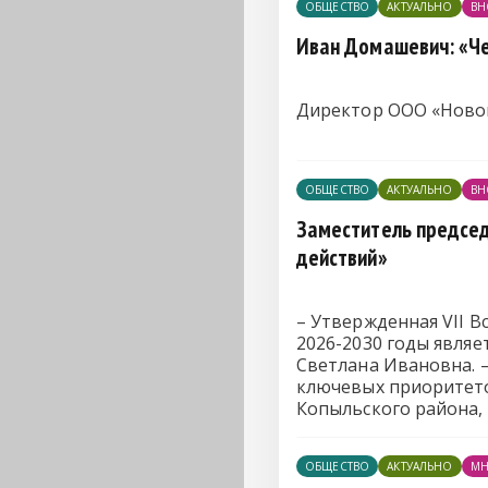
ОБЩЕСТВО
АКТУАЛЬНО
ВН
Иван Домашевич: «Че
Директор ООО «Новоп
ОБЩЕСТВО
АКТУАЛЬНО
ВН
Заместитель председ
действий»
– Утвержденная VII 
2026-2030 годы являе
Светлана Ивановна. 
ключевых приоритето
Копыльского района,
ОБЩЕСТВО
АКТУАЛЬНО
МН