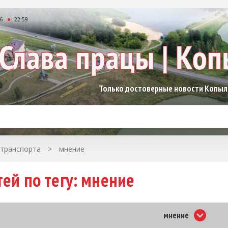
26
22:59
Только достоверные новости Копы
 транспорта
>
мнение
тей по тегу: мнение
мнение