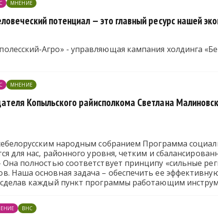
С
МНЕНИЕ
ловеческий потенциал — это главный ресурс нашей эк
олесский-Агро» - управляющая кампания холдинга «Б
С
МНЕНИЕ
ателя Копыльского райисполкома Светлана Малиновска
Всебелорусским народным собранием Программа социал
тся для нас, районного уровня, четким и сбалансирова
– Она полностью соответствует принципу «сильные рег
в. Наша основная задача – обеспечить ее эффективну
 сделав каждый пункт программы работающим инструм
ЕНИЕ
ВНС