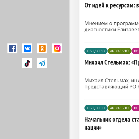
От идей к ресурсам:
Мнением о программе
диагностики Елизаве
ОБЩЕСТВО
АКТУАЛЬНО
ВН
Михаил Стельмах: «П
Михаил Стельмах, ин
представляющий РО Р
ОБЩЕСТВО
АКТУАЛЬНО
ВН
Начальник отдела ст
нации»