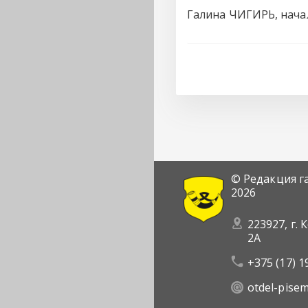
Галина ЧИГИРЬ, нача
© Редакция г
2026
223927, г. 
2А
+375 (17) 1
otdel-pise