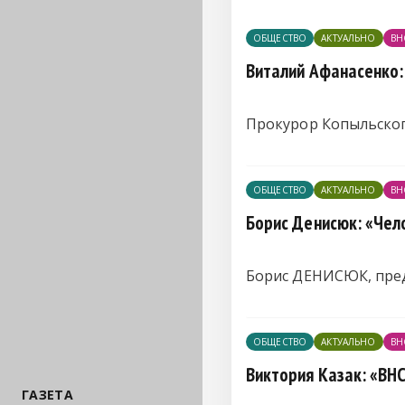
ОБЩЕСТВО
АКТУАЛЬНО
ВН
Виталий Афанасенко:
Прокурор Копыльско
ОБЩЕСТВО
АКТУАЛЬНО
ВН
Борис Денисюк: «Чел
Борис ДЕНИСЮК, пред
ОБЩЕСТВО
АКТУАЛЬНО
ВН
Виктория Казак: «ВН
ГАЗЕТА