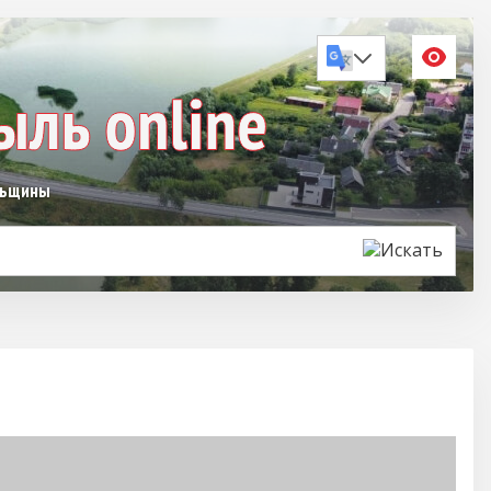
льщины