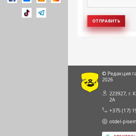
© Редакция г
2026
223927, г. 
2А
+375 (17) 1
otdel-pise