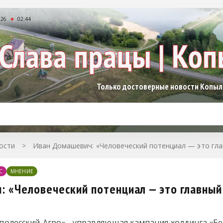
026
02:44
Только достоверные новости Копы
ости
>
Иван Домашевич: «Человеческий потенциал — это гла
С
МНЕНИЕ
 «Человеческий потенциал — это главный
олесский-Агро» - управляющая кампания холдинга «Б