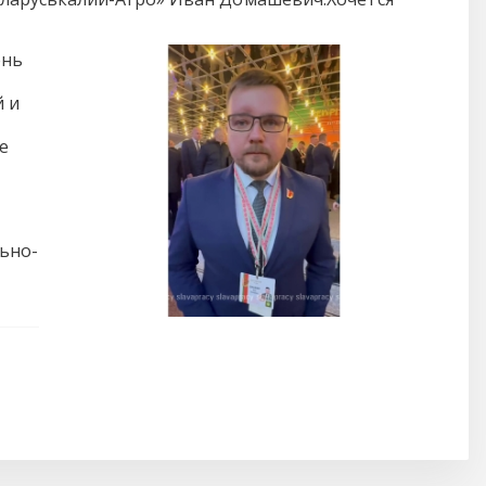
ень
 и
е
ьно-