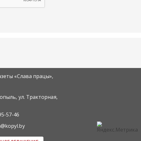
азеты «Слава працы»,
Копыль, ул. Тракторная,
95-57-46
m@kopyl.by