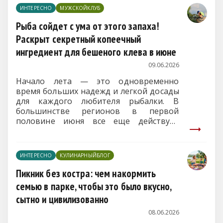
уголках планеты, продемонстрировало
ИНТЕРЕСНО
МУЖСКОЙКЛУБ
колоссальную разницу между рынками:
стоимость аналогичных услуг в разных
Рыба сойдет с ума от этого запаха!
точках Земли отличается более чем в
Раскрыт секретный копеечный
140 раз.
ингредиент для бешеного клева в июне
09.06.2026
Начало лета — это одновременно
время больших надежд и легкой досады
для каждого любителя рыбалки. В
большинстве регионов в первой
половине июня все еще действует
жесткий нерестовый запрет: выход на
воду на плавсредствах или в забродных
костюмах строго карается законом.
ИНТЕРЕСНО
КУЛИНАРНЫЙБЛОГ
Однако для законопослушных
рыболовов, штурмующих водоемы с
Пикник без костра: чем накормить
берега, июнь открывает невероятные
семью в парке, чтобы это было вкусно,
возможности.
сытно и цивилизованно
08.06.2026