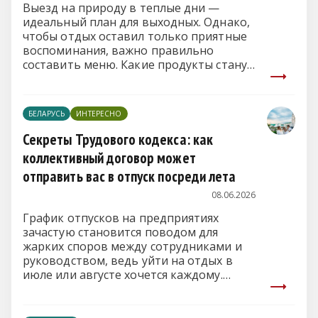
Выезд на природу в теплые дни —
идеальный план для выходных. Однако,
чтобы отдых оставил только приятные
воспоминания, важно правильно
составить меню. Какие продукты станут
хитом стола, а что нужно категорически
оставить дома?
БЕЛАРУСЬ
ИНТЕРЕСНО
Секреты Трудового кодекса: как
коллективный договор может
отправить вас в отпуск посреди лета
08.06.2026
График отпусков на предприятиях
зачастую становится поводом для
жарких споров между сотрудниками и
руководством, ведь уйти на отдых в
июле или августе хочется каждому.
Однако в белорусском
законодательстве есть четкий
перечень сотрудников, чьи пожелания