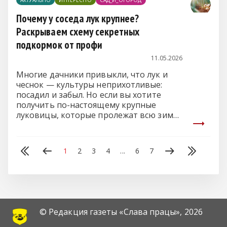
АКТУАЛЬНО
ИНТЕРЕСНО
САД_И_ОГОРОД
Почему у соседа лук крупнее?
Раскрываем схему секретных
подкормок от профи
11.05.2026
Многие дачники привыкли, что лук и
чеснок — культуры неприхотливые:
посадил и забыл. Но если вы хотите
получить по-настоящему крупные
луковицы, которые пролежат всю зиму,
без правильного «меню» не обойтись.
Разбираемся, чем и когда кормить
грядки для рекордного урожая.
1
2
3
4
...
6
7
© Редакция газеты «Слава працы»,
2026