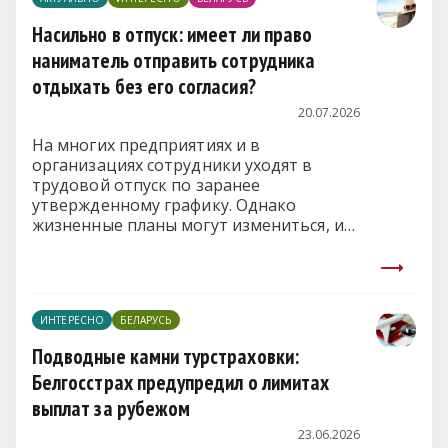
Насильно в отпуск: имеет ли право
наниматель отправить сотрудника
отдыхать без его согласия?
20.07.2026
На многих предприятиях и в
организациях сотрудники уходят в
трудовой отпуск по заранее
утвержденному графику. Однако
жизненные планы могут измениться, и
человек заявляет, что на отдых не
пойдет и писать заявление
отказывается. Имеет ли право
руководство отправить работника в
ИНТЕРЕСНО
БЕЛАРУСЬ
отпуск принудительно, разъяснила
правовой инспектор труда
Подводные камни турстраховки:
Белорусского профсоюза работников
Белгосстрах предупредил о лимитах
здравоохранения Наталья Сапего.
выплат за рубежом
23.06.2026