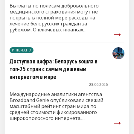
Выплаты по полисам добровольного
медицинского страхования могут не
покрыть в полной мере расходы на
лечение белорусских граждан за
рубежом. О ключевых нюансах
оформления документов в эфире СТВ
рассказала ведущий специалист сектора
методологии страхования управления
ИНТЕРЕСНО
медицинского страхования
Белгосстраха Татьяна Почек.
Доступная цифра: Беларусь вошла в
топ-25 стран с самым дешевым
интернетом в мире
23.06.2026
Международные аналитики агентства
Broadband Genie опубликовали свежий
масштабный рейтинг стран мира по
средней стоимости фиксированного
широкополосного интернета.
Исследование, охватившее более 2,6
тысячи тарифных планов в разных