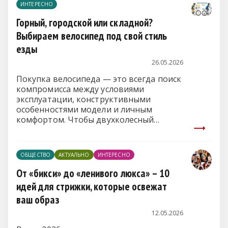
ИНТЕРЕСНО
наниматель обязан удовлетворить в
первую очередь. В пресс-службе
Горный, городской или складной?
Министерства труда и социальной
Выбираем велосипед под свой стиль
защиты напомнили, какие категории
езды
работников имеют законное право
сами выбирать удобное время для
26.05.2026
своего трудового отпуска.
Покупка велосипеда — это всегда поиск
компромисса между условиями
эксплуатации, конструктивными
особенностями модели и личным
комфортом. Чтобы двухколесный
транспорт приносил пользу и служил
долго, важно ориентироваться не на
маркетинговые лозунги, а на четкие
ОБЩЕСТВО
АКТУАЛЬНО
ИНТЕРЕСНО
технические критерии.
От «бикси» до «ленивого люкса» – 10
идей для стрижки, которые освежат
ваш образ
12.05.2026