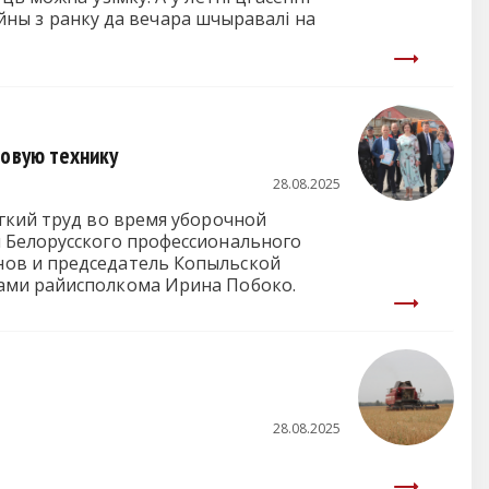
айны з ранку да вечара шчыравалі на
товую технику
28.08.2025
гкий труд во время уборочной
 Белорусского профессионального
нов и председатель Копыльской
ами райисполкома Ирина Побоко.
28.08.2025