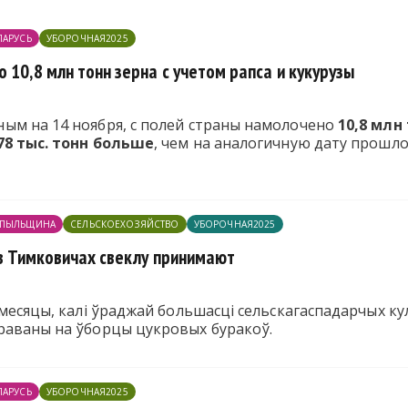
ЛАРУСЬ
УБОРОЧНАЯ2025
 10,8 млн тонн зерна с учетом рапса и кукурузы
ым на 14 ноября, с полей страны намолочено
10,8 млн
78 тыс. тонн больше
, чем на аналогичную дату прошло
ПЫЛЬЩИНА
СЕЛЬСКОЕХОЗЯЙСТВО
УБОРОЧНАЯ2025
 в Тимковичах свеклу принимают
 месяцы, калі ўраджай большасці сельскагаспадарчых ку
раваны на ўборцы цукровых буракоў.
ЛАРУСЬ
УБОРОЧНАЯ2025