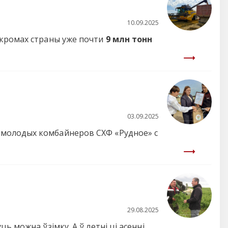
10.09.2025
акромах страны уже почти
9 млн тонн
03.09.2025
 молодых комбайнеров СХФ «Рудное» с
29.08.2025
 можна ўзімку. А ў летні ці асенні