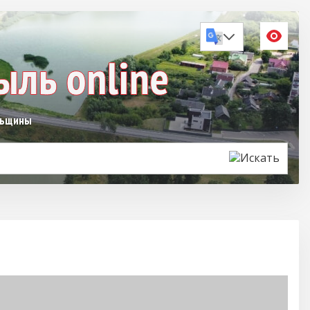
льщины