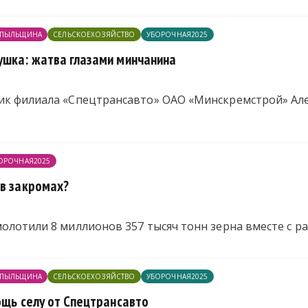
ПЫЛЬЩИНА
СЕЛЬСКОЕХОЗЯЙСТВО
УБОРОЧНАЯ2025
ушка: жатва глазами минчанина
ик филиала «Спецтрансавто» ОАО «Минскремстрой» Ал
ОРОЧНАЯ2025
 в закромах?
олотили 8 миллионов 357 тысяч тонн зерна вместе с р
ПЫЛЬЩИНА
СЕЛЬСКОЕХОЗЯЙСТВО
УБОРОЧНАЯ2025
ощь селу от Спецтрансавто