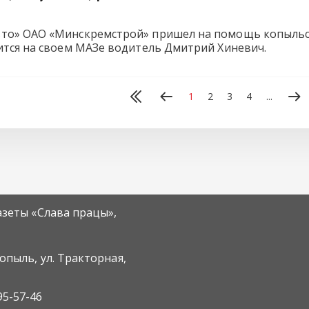
то» ОАО «Минскремстрой» пришел на помощь копыльс
ится на своем МАЗе водитель Дмитрий Хиневич.
1
2
3
4
...
азеты «Слава працы»,
Копыль, ул. Тракторная,
95-57-46