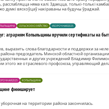
ь, расслабляцца няма калі. Здаецца, толькі-толькі камб
ўжо думкі вяскоўцаў накіраваны на будучы ўраджай.
ПЫЛЬЩИНА
СЕЛЬСКОЕХОЗЯЙСТВО
УБОРОЧНАЯ2025
слуг: аграриям Копыльщины вручили сертификаты на бы
в, выразить слова благодарности и поддержки за неле
а района председатель Минской областной организации
сударственных и других учреждений Владимир Филимо
и этого же отраслевого профсоюза, управляющий дел
ОРОЧНАЯ2025
КОПЫЛЬЩИНА
ьщине финиширует
 уборочная на территории района закончилась.