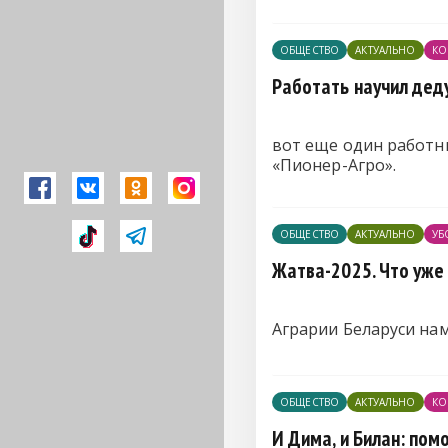
ОБЩЕСТВО
АКТУАЛЬНО
КО
Работать научил дед
вот еще один работн
«Пионер-Агро».
ОБЩЕСТВО
АКТУАЛЬНО
УБ
Жатва-2025. Что уже
Аграрии Беларуси нам
ОБЩЕСТВО
АКТУАЛЬНО
КО
И Дима, и Билан: пом