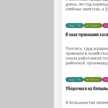
дзень, які год корміц
хлебных палетках, а 
ОБЩЕСТВО
АКТУАЛЬНО
КО
В знак признания за
Почтить труд аграрие
приехали в хозяйств
союза работников го
районной организаци
ОБЩЕСТВО
АКТУАЛЬНО
УБ
Уборочная на Копыл
В большинстве своем