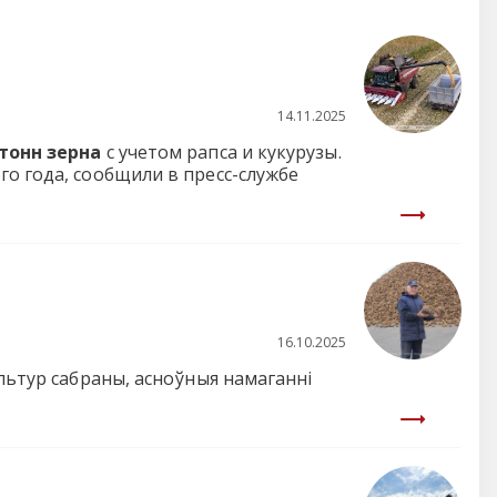
14.11.2025
 тонн зерна
с учетом рапса и кукурузы.
го года, сообщили в пресс-службе
16.10.2025
льтур сабраны, асноўныя намаганні