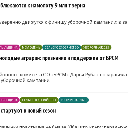
иближаются к намолоту 9 млн т зерна
 уверенно движутся к финишу уборочной кампании: в з
ПЫЛЬЩИНА
МОЛОДЕЖЬ
СЕЛЬСКОЕХОЗЯЙСТВО
УБОРОЧНАЯ2025
 молодые аграрии: признание и поддержка от БРСМ
йонного комитета ОО «БРСМ» Дарья Рубан поздравила
 уборочной кампании.
ПЫЛЬЩИНА
СЕЛЬСКОЕХОЗЯЙСТВО
УБОРОЧНАЯ2025
стартуют в новый сезон
пачынку практычна не бывае. Хіба што крыху перадыхнуць