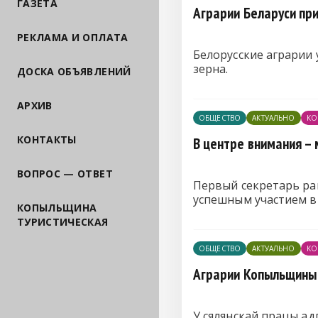
ГАЗЕТА
Аграрии Беларуси пр
РЕКЛАМА И ОПЛАТА
Белорусские аграрии
зерна.
ДОСКА ОБЪЯВЛЕНИЙ
АРХИВ
ОБЩЕСТВО
АКТУАЛЬНО
КО
КОНТАКТЫ
В центре внимания –
ВОПРОС — ОТВЕТ
Первый секретарь ра
успешным участием в
КОПЫЛЬЩИНА
ТУРИСТИЧЕСКАЯ
ОБЩЕСТВО
АКТУАЛЬНО
КО
Аграрии Копыльщины 
У сялянскай працы ад