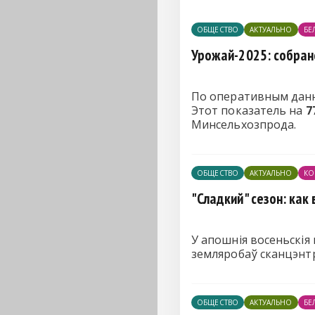
ОБЩЕСТВО
АКТУАЛЬНО
БЕ
Урожай-2025: собрано
По оперативным данн
Этот показатель на
7
Минсельхозпрода.
ОБЩЕСТВО
АКТУАЛЬНО
КО
"Сладкий" сезон: как
У апошнія восеньскія
земляробаў сканцэнт
ОБЩЕСТВО
АКТУАЛЬНО
БЕ