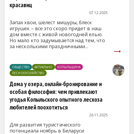
красавиц
07.12.2025
Запах хвои, шелест мишуры, блеск
игрушек – все это скоро придет в наш
дом вместе с живой новогодней елью.
Но мало кто задумывается над тем, что
за несколькими праздничными
неделями, проведенными лесной
красавицей в нашей гостиной, скрыта
история длиною во много лет.
ОБЩЕСТВО
АКТУАЛЬНО
КОПЫЛЬЩИНА
ЛЕСНОЕХОЗЯЙСТВО
Дома у озера, онлайн-бронирование и
особая философия: чем привлекают
угодья Копыльского опытного лесхоза
любителей поохотиться
26.11.2025
Для развития туристического
потенциала ноябрь в Беларуси