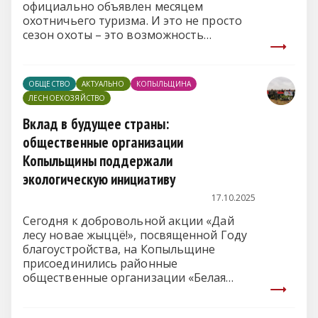
официально объявлен месяцем
охотничьего туризма. И это не просто
сезон охоты – это возможность
погрузиться в атмосферу белорусской
природы, познакомиться с ее
богатейшей фауной и традициями
ОБЩЕСТВО
АКТУАЛЬНО
КОПЫЛЬЩИНА
древнего промысла.
ЛЕСНОЕХОЗЯЙСТВО
Вклад в будущее страны:
общественные организации
Копыльщины поддержали
экологическую инициативу
17.10.2025
Сегодня к добровольной акции «Дай
лесу новае жыццё!», посвященной Году
благоустройства, на Копыльщине
присоединились районные
общественные организации «Белая
Русь», «БРСМ» и Молодежный
парламент.