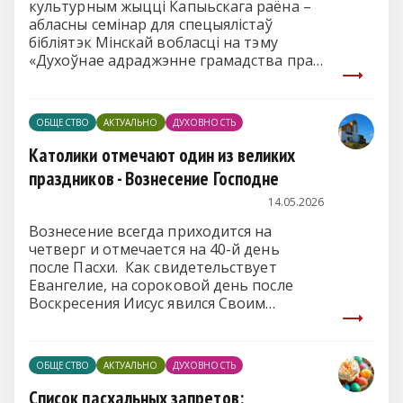
культурным жыцці Капыьскага раёна –
абласны семінар для спецыялістаў
бібліятэк Мінскай вобласці на тэму
«Духоўнае адраджэнне грамадства праз
бібліятэкі».
ОБЩЕСТВО
АКТУАЛЬНО
ДУХОВНОСТЬ
Католики отмечают один из великих
праздников - Вознесение Господне
14.05.2026
Вознесение всегда приходится на
четверг и отмечается на 40-й день
после Пасхи. Как свидетельствует
Евангелие, на сороковой день после
Воскресения Иисус явился Своим
ученикам в Иерусалиме.
ОБЩЕСТВО
АКТУАЛЬНО
ДУХОВНОСТЬ
Список пасхальных запретов: