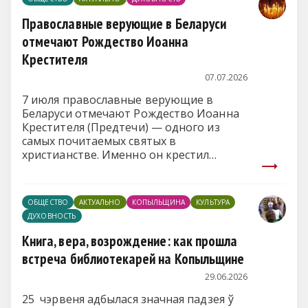
Православные верующие в Беларуси
отмечают Рождество Иоанна
Крестителя
07.07.2026
7 июля православные верующие в
Беларуси отмечают Рождество Иоанна
Крестителя (Предтечи) — одного из
самых почитаемых святых в
христианстве. Именно он крестил
Иисуса Христа в водах реки Иордан и
стал предвестником появления
Спасителя.
ОБЩЕСТВО
АКТУАЛЬНО
КОПЫЛЬЩИНА
КУЛЬТУРА
ДУХОВНОСТЬ
Книга, вера, возрождение: как прошла
встреча библиотекарей на Копыльщине
29.06.2026
25 чэрвеня адбылася значная падзея ў