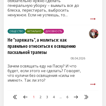
обязательно нужно сделать
генеральную уборку – вымыть все до
блеска, перестирать, выбросить
ненужное. Если не успеешь, то
благодать пройдет мимо.
ОБЩЕСТВО
АКТУАЛЬНО
ДУХОВНОСТЬ
Не "заряжать", а молиться: как
правильно относиться к освящению
пасхальной трапезы
08.04.2026
Зачем освящать еду на Пасху? И что
будет, если этого не сделать? Говорят,
что куличи без освящения «силы не
имеют». Так ли это?
1
2
3
4
...
6