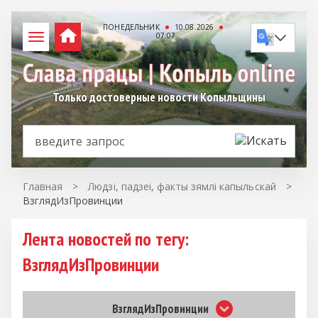
ПОНЕДЕЛЬНИК
10.08.2026
07:07
Только достоверные новости Копыльщины
Главная
>
Людзі, падзеі, факты зямлі капыльскай
>
ВзглядИзПровинции
Лента новостей по тегу:
ВзглядИзПровинции
ВзглядИзПровинции