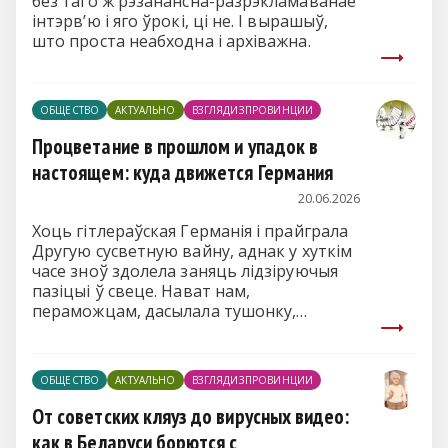
без таго ж рэзанансна-разрэкламаванае
інтэрв’ю і яго ўрокі, ці не. І вырашыў,
што проста неабходна і архіважна.
ОБЩЕСТВО
АКТУАЛЬНО
ВЗГЛЯДИЗПРОВИНЦИИ
Процветание в прошлом и упадок в
настоящем: куда движется Германия
20.06.2026
Хоць гітлераўская Германія і прайграла
Другую сусветную вайну, аднак у хуткім
часе зноў здолела заняць лідзіруючыя
пазіцыі ў свеце. Нават нам,
пераможцам, дасылала тушонку,
своеасаблівы здзек, у якасці
гуманітарнай дапамогі, затым – маркі на
адрас ваенкаматаў
ОБЩЕСТВО
АКТУАЛЬНО
ВЗГЛЯДИЗПРОВИНЦИИ
для малалетніх палонных канцлагераў.
Замольвала грахі...
От советских кляуз до вирусных видео:
как в Беларуси борются с