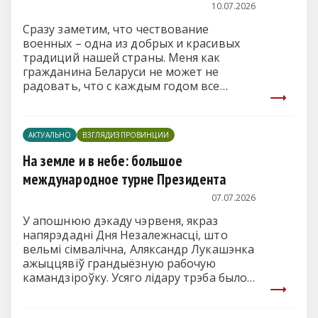
10.07.2026
Сразу заметим, что чествование
военных – одна из добрых и красивых
традиций нашей страны. Меня как
гражданина Беларуси не может не
радовать, что с каждым годом все
больше молодых белорусов выбирают
учебу в военных заведениях, а также
МВД, МЧС.
АКТУАЛЬНО
ВЗГЛЯДИЗПРОВИНЦИИ
На земле и в небе: большое
международное турне Президента
07.07.2026
У апошнюю дэкаду чэрвеня, якраз
напярэдадні Дня Незалежнасці, што
вельмі сімвалічна, Аляксандр Лукашэнка
ажыццявіў грандыёзную рабочую
камандзіроўку. Усяго лідару трэба было
праляцець каля 25 тысяч кіламетраў.