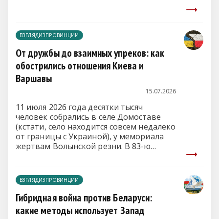
Антон Чехов, и его знаменито-
классическая на все времена пьеса
«Палата № 6», впервые опубликованная
ВЗГЛЯДИЗПРОВИНЦИИ
в 1892-м в журнале «Русская мысль».
От дружбы до взаимных упреков: как
обострились отношения Киева и
Варшавы
15.07.2026
11 июля 2026 года десятки тысяч
человек собрались в селе Домоставе
(кстати, село находится совсем недалеко
от границы с Украиной), у мемориала
жертвам Волынской резни. В 83-ю
годовщину «Кровавого воскресенья»
они почтили память погибших.
ВЗГЛЯДИЗПРОВИНЦИИ
Гибридная война против Беларуси:
какие методы использует Запад