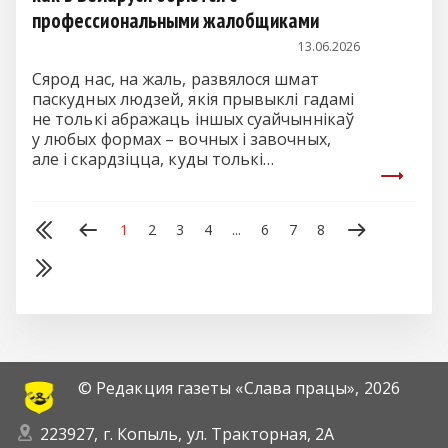
профессиональными жалобщиками
13.06.2026
Сярод нас, на жаль, развялося шмат
паскудных людзей, якія прывыклі гадамі
не толькі абражаць іншых суайчыннікаў
у любых формах – вочных і завочных,
але і скардзіцца, куды толькі
дазваляюць іх курыныя мазгі.
1
2
3
4
...
6
7
8
© Редакция газеты «Слава працы»,
2026
223927, г. Копыль, ул. Тракторная, 2А