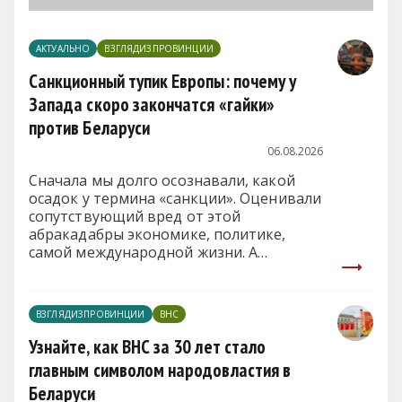
АКТУАЛЬНО
ВЗГЛЯДИЗПРОВИНЦИИ
Санкционный тупик Европы: почему у
Запада скоро закончатся «гайки»
против Беларуси
06.08.2026
Сначала мы долго осознавали, какой
осадок у термина «санкции». Оценивали
сопутствующий вред от этой
абракадабры экономике, политике,
самой международной жизни. А
нынешний военный конфликт России и
Украины (и, конечно же, берем еще
шире – Европы и США) ввел в обиход
ВЗГЛЯДИЗПРОВИНЦИИ
ВНС
выражение «стрелять себе в ногу».
Узнайте, как ВНС за 30 лет стало
главным символом народовластия в
Беларуси