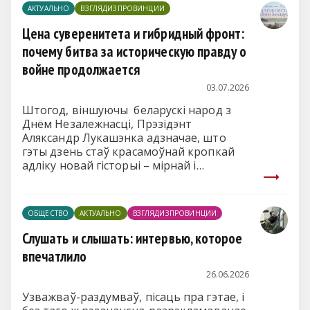
АКТУАЛЬНО
ВЗГЛЯДИЗПРОВИНЦИИ
Цена суверенитета и гибридный фронт:
почему битва за историческую правду о
войне продолжается
03.07.2026
Штогод, віншуючы беларускі народ з
Днём Незалежнасці, Прэзідэнт
Аляксандр Лукашэнка адзначае, што
гэты дзень стаў красамоўнай кропкай
адліку новай гісторыі – мірнай і
стваральнай.
ОБЩЕСТВО
АКТУАЛЬНО
ВЗГЛЯДИЗПРОВИНЦИИ
Слушать и слышать: интервью, которое
впечатлило
26.06.2026
Узважваў-раздумваў, пісаць пра гэтае, і