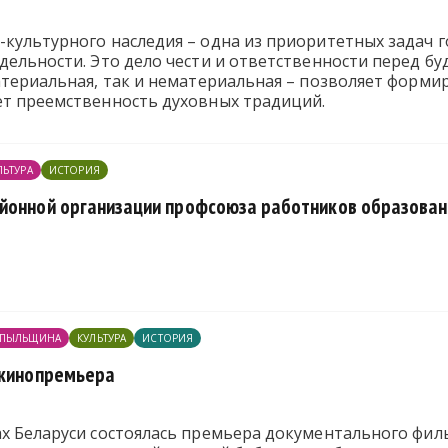
-культурного наследия – одна из приоритетных задач 
тдельности. Это дело чести и ответственности перед 
атериальная, так и нематериальная – позволяет форми
ет преемственность духовных традиций.
ЛЬТУРА
ИСТОРИЯ
йонной организации профсоюза работников образовани
ПЫЛЬЩИНА
КУЛЬТУРА
ИСТОРИЯ
 кинопремьера
ах Беларуси состоялась премьера документального фил