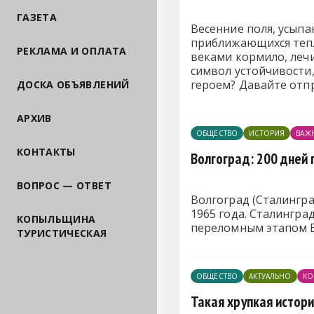
ГАЗЕТА
Весенние поля, усып
приближающихся теплы
РЕКЛАМА И ОПЛАТА
веками кормило, лечи
символ устойчивости,
героем? Давайте отпр
ДОСКА ОБЪЯВЛЕНИЙ
растения.
АРХИВ
ОБЩЕСТВО
ИСТОРИЯ
ВАЖ
КОНТАКТЫ
Волгоград: 200 дней
ВОПРОС — ОТВЕТ
Волгоград (Сталингра
1965 года. Сталингр
КОПЫЛЬЩИНА
переломным этапом 
ТУРИСТИЧЕСКАЯ
ОБЩЕСТВО
АКТУАЛЬНО
КО
Такая хрупкая истор