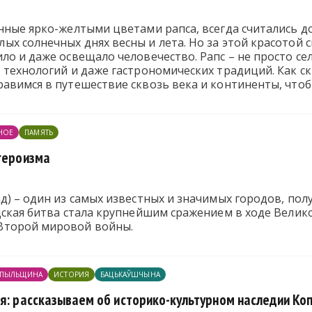
анные ярко-желтыми цветами рапса, всегда считались
х солнечных днях весны и лета. Но за этой красотой с
ло и даже освещало человечество. Рапс – не просто се
 технологий и даже гастрономических традиций. Как с
авимся в путешествие сквозь века и континенты, что
НОЕ
ПАМЯТЬ
 героизма
д) – один из самых известных и значимых городов, пол
адская битва стала крупнейшим сражением в ходе Вели
Второй мировой войны.
ПЫЛЬЩИНА
ИСТОРИЯ
БАЦЬКАЎШЧЫНА
ия: рассказываем об историко-культурном наследии К