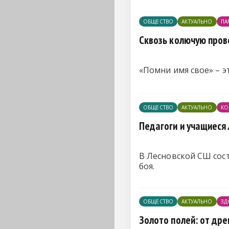
ОБЩЕСТВО
АКТУАЛЬНО
ПА
Сквозь колючую пров
«Помни имя свое» – э
ОБЩЕСТВО
АКТУАЛЬНО
КО
Педагоги и учащиеся
В Лесновской СШ сос
боя.
ОБЩЕСТВО
АКТУАЛЬНО
ЗД
Золото полей: от дре