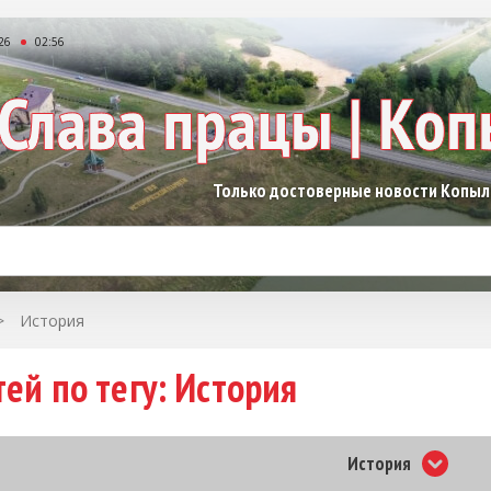
26
02:56
Только достоверные новости Копы
>
История
ей по тегу: История
История