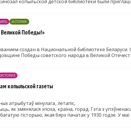
кинозал копыльской детской библиотеки были приглаш
МЯТЬ
ИСТОРИЯ
 Великой Победы!»
званием создан в Национальной библиотеке Беларуси. 
довщине Победы советского народа в Великой Отечест
ИСТОРИЯ
цам копыльской газеты
ўных атрыбутаў мінулага, летапіс,
ць, як змянялася эпоха, краіна, горад. Гэта з упэўнена
агатую гісторыю, якая бярэ пачатак у 1930 годзе. У маі