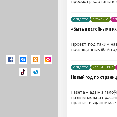
просмотр картины в 
ОБЩЕСТВО
АКТУАЛЬНО
ПА
«Быть достойными их
Проект под таким на
посвященных 80-й го
ОБЩЕСТВО
КОПЫЛЬЩИНА
Новый год по страни
Газета – адзін з гало
па якім можна прасачы
працы»: выданне мае б