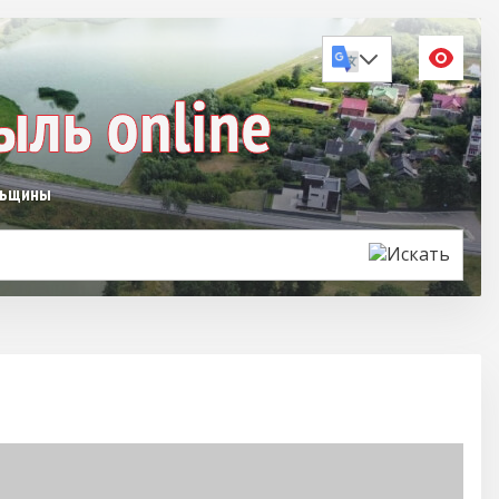
льщины