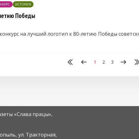
НКУРС
ИСТОРИЯ
-летию Победы
 конкурс на лучший логотип к 80-летию Победы советс
1
2
3
азеты «Слава працы»,
Копыль, ул. Тракторная,