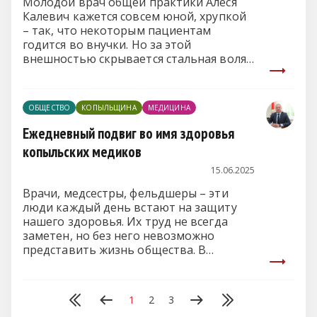
Молодой врач общей практики Алеся
Калевич кажется совсем юной, хрупкой
– так, что некоторым пациентам
годится во внучки. Но за этой
внешностью скрывается стальная воля,
острый ум и горячее желание помогать
людям.
ОБЩЕСТВО
КОПЫЛЬЩИНА
МЕДИЦИНА
Ежедневный подвиг во имя здоровья
копыльских медиков
15.06.2025
Врачи, медсестры, фельдшеры – эти
люди каждый день встают на защиту
нашего здоровья. Их труд не всегда
заметен, но без него невозможно
представить жизнь общества. В
Копыльском районе медики не просто
выполняют свою работу – они искренне
заботятся о пациентах, спасают жизни и
1
2
3
возвращают людям надежду.