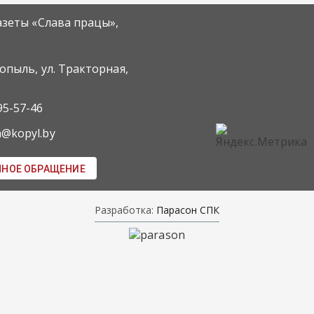
азеты «Слава працы»,
Копыль, ул. Тракторная,
95-57-46
m@kopyl.by
ННОЕ ОБРАЩЕНИЕ
Разработка:
Парасон СПК