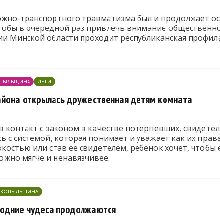
ожно-транспортного травматизма был и продолжает ос
обы в очередной раз привлечь внимание общественност
ии Минской области проходит республиканская профила
ПЫЛЬЩИНА
ДЕТИ
айона открылась дружественная детям комната
в контакт с законом в качестве потерпевших, свидетел
ь с системой, которая
понимает и уважает как их права
костью или став ее свидетелем, ребенок хочет, чтобы е
жно мягче и ненавязчивее.
КОПЫЛЬЩИНА
годние чудеса продолжаются