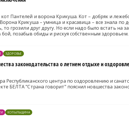
кот Пантелей и ворона Крикуша. Кот – добряк и лежебо
 Ворона Крикуша – умница и красавица – все знала по до
ь, то грозили друг другу. Но если надо было встать на
 бой, позабыв обиды и рискуя собственным здоровьем.
И
ЗДОРОВЬЕ
шества законодательства о летнем отдыхе и оздоровл
ра Республиканского центра по оздоровлению и санат
екте
БЕЛТА
"Страна говорит" пояснил новшества закон
ТИ
КОПЫЛЬЩИНА