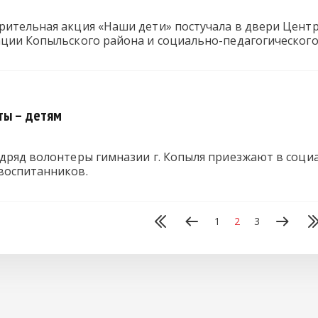
рительная акция «Наши дети» постучала в двери Цен
ации Копыльского района и социально-педагогического
ты – детям
одряд волонтеры гимназии г. Копыля приезжают в соци
воспитанников.
1
2
3