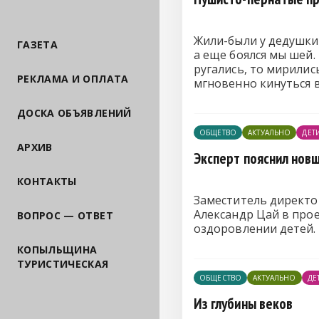
Жили-были у дедушки 
ГАЗЕТА
а еще боялся мы шей.
ругались, то мирилис
РЕКЛАМА И ОПЛАТА
мгновенно кинуться в
ДОСКА ОБЪЯВЛЕНИЙ
ОБЩЕТВО
АКТУАЛЬНО
ДЕТ
АРХИВ
Эксперт пояснил нов
КОНТАКТЫ
Заместитель директо
Александр Цай в про
ВОПРОС — ОТВЕТ
оздоровлении детей.
КОПЫЛЬЩИНА
ТУРИСТИЧЕСКАЯ
ОБЩЕСТВО
АКТУАЛЬНО
ДЕ
Из глубины веков