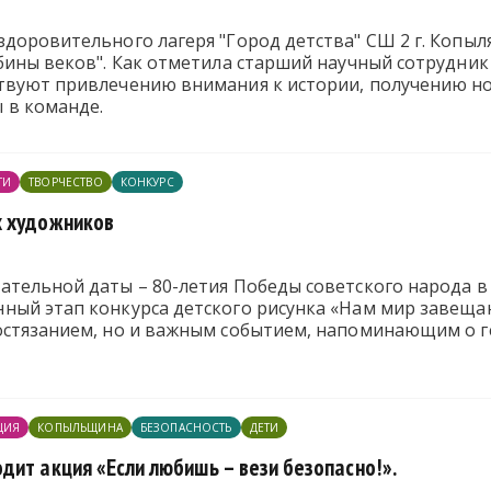
доровительного лагеря "Город детства" СШ 2 г. Копыл
убины веков". Как отметила старший научный сотрудни
вуют привлечению внимания к истории, получению нов
 в команде.
ТИ
ТВОРЧЕСТВО
КОНКУРС
х художников
ательной даты – 80-летия Победы советского народа в
ый этап конкурса детского рисунка «Нам мир завещано
остязанием, но и важным событием, напоминающим о 
ЦИЯ
КОПЫЛЬЩИНА
БЕЗОПАСНОСТЬ
ДЕТИ
дит акция «Если любишь – вези безопасно!».