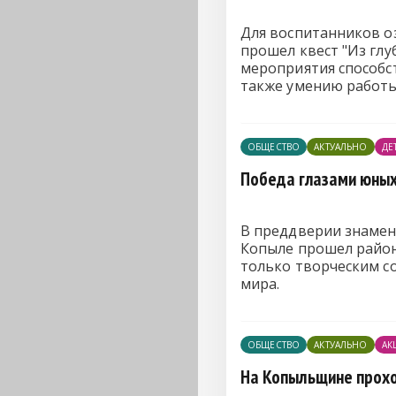
Для воспитанников оз
прошел квест "Из гл
мероприятия способст
также умению работы
ОБЩЕСТВО
АКТУАЛЬНО
ДЕ
Победа глазами юны
В преддверии знамен
Копыле прошел районн
только творческим с
мира.
ОБЩЕСТВО
АКТУАЛЬНО
АК
На Копыльщине прохо