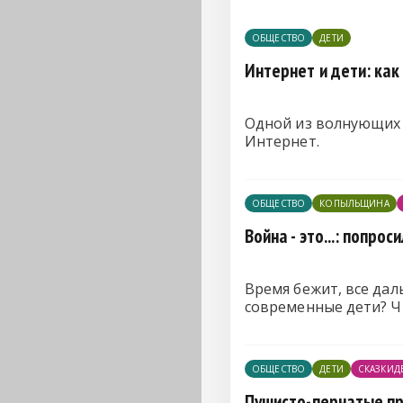
ОБЩЕСТВО
ДЕТИ
Интернет и дети: как
Одной из волнующих 
Интернет.
ОБЩЕСТВО
КОПЫЛЬЩИНА
Война - это...: попро
Время бежит, все да
современные дети? Ч
ОБЩЕСТВО
ДЕТИ
СКАЗКИД
Пушисто-пернатые п