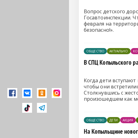
Вопрос детского дор
Госавтоинспекции. Чт
февраля на территор
безопасно!».
ОБЩЕСТВО
АКТУАЛЬНО
КО
В СПЦ Копыльского р
Когда дети вступают 
чтобы они встретилис
Столкнувшись с жесто
произошедшем как мо
ОБЩЕСТВО
ДЕТИ
АКЦИЯ
На Копыльщине ново