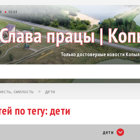
26
02:03
Только достоверные новости Копы
честь, смелость
>
дети
ей по тегу: дети
дети