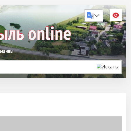
льщины