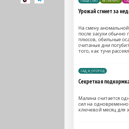
ОБЩЕСТВО
АКТУАЛЬНО
СА
Урожай сгниет за не
На смену аномальной
после засухи обычно 
плюсов, обильные оса
считаные дни погубит
того, как тучи рассе
САД_И_ОГОРОД
Секретная подкормка
Малина считается одн
сил на одновременно
ключевой месяц для э