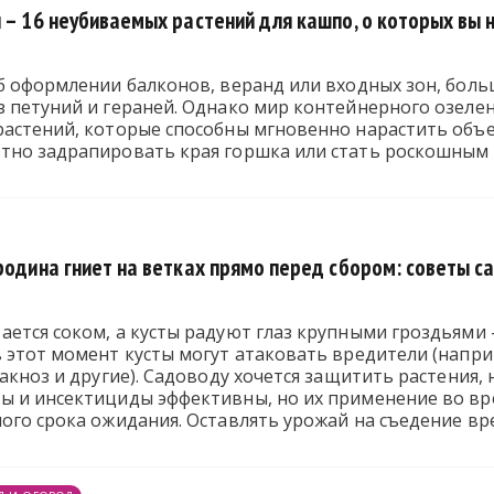
 – 16 неубиваемых растений для кашпо, о которых вы 
об оформлении балконов, веранд или входных зон, бол
з петуний и гераней. Однако мир контейнерного озеле
растений, которые способны мгновенно нарастить объ
тно задрапировать края горшка или стать роскошным
ородина гниет на ветках прямо перед сбором: советы 
ется соком, а кусты радуют глаз крупными гроздьями 
 этот момент кусты могут атаковать вредители (наприм
ракноз и другие). Садоводу хочется защитить растения,
ы и инсектициды эффективны, но их применение во в
ого срока ожидания. Оставлять урожай на съедение вр
епаратов и народных средств, которые можно применя