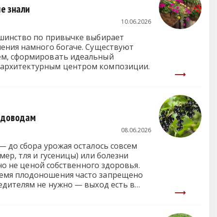
не знали
10.06.2026
ьшинство по привычке выбирает
нения намного богаче. Существуют
ем, сформировать идеальный
 архитектурным центром композиции.
садоводам
08.06.2026
— до сбора урожая осталось совсем
ер, тля и гусеницы) или болезни
 но не ценой собственного здоровья.
ремя плодоношения часто запрещено
едителям не нужно — выход есть в
ть буквально за несколько дней до