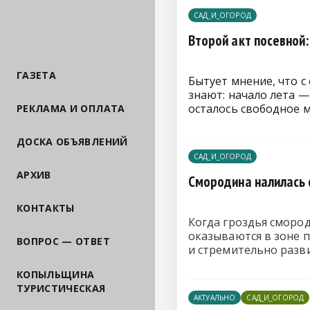
САД_И_ОГОРОД
Второй акт посевной:
ГАЗЕТА
Бытует мнение, что 
знают: начало лета —
осталось свободное м
РЕКЛАМА И ОПЛАТА
ДОСКА ОБЪЯВЛЕНИЙ
САД_И_ОГОРОД
АРХИВ
Смородина налилась с
КОНТАКТЫ
Когда гроздья смород
оказываются в зоне п
ВОПРОС — ОТВЕТ
и стремительно разви
КОПЫЛЬЩИНА
ТУРИСТИЧЕСКАЯ
АКТУАЛЬНО
САД_И_ОГОРОД