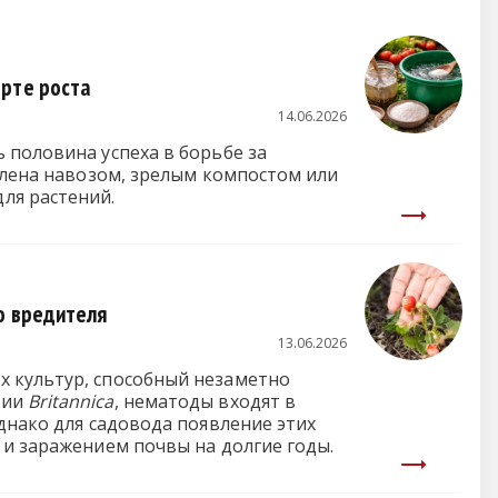
арте роста
14.06.2026
 половина успеха в борьбе за
авлена навозом, зрелым компостом или
ля растений.
о вредителя
13.06.2026
х культур, способный незаметно
дии
Britannica
, нематоды входят в
днако для садовода появление этих
 и заражением почвы на долгие годы.