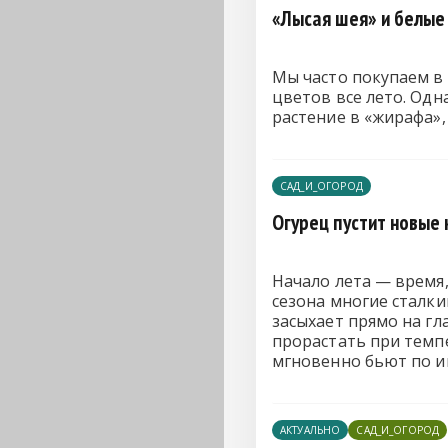
«Лысая шея» и белые
Мы часто покупаем в
цветов все лето. Одн
растение в «жирафа»,
САД_И_ОГОРОД
Огурец пустит новые 
Начало лета — время,
сезона многие сталки
засыхает прямо на гл
прорастать при темп
мгновенно бьют по и
АКТУАЛЬНО
САД_И_ОГОРОД