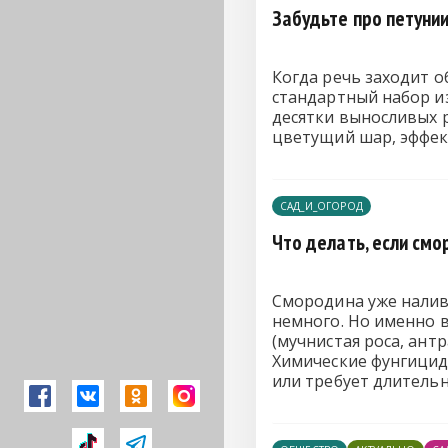
Забудьте про петунии
Когда речь заходит 
стандартный набор и
десятки выносливых 
цветущий шар, эффек
САД_И_ОГОРОД
Что делать, если см
Смородина уже налива
немного. Но именно в
(мучнистая роса, ант
Химические фунгицид
или требует длительн
использовании биопр
сбора ягод.