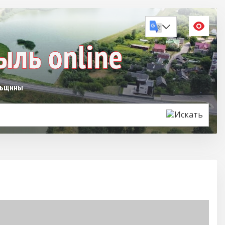
льщины