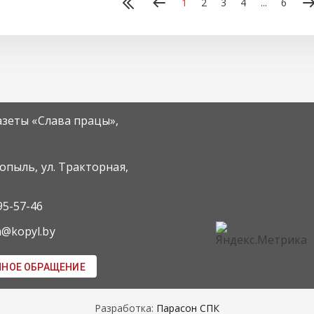
1
2
3
4
...
6
азеты «Слава працы»,
Копыль, ул. Тракторная,
95-57-46
m@kopyl.by
ННОЕ ОБРАЩЕНИЕ
Разработка:
Парасон СПК