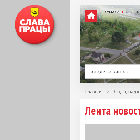
СУББОТА
08.08.20
Главная
>
Людзі, падз
Лента новост