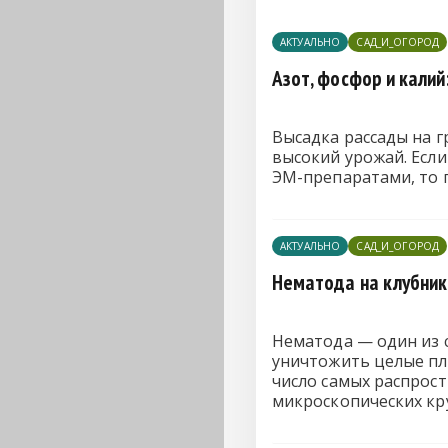
АКТУАЛЬНО
САД_И_ОГОРОД
Азот, фосфор и кали
Высадка рассады на г
высокий урожай. Если
ЭМ-препаратами, то 
АКТУАЛЬНО
САД_И_ОГОРОД
Нематода на клубник
Нематода — один из 
уничтожить целые пл
число самых распрост
микроскопических кру