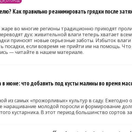
Д_И_ОГОРОД
делю? Как правильно реанимировать грядки после затя
 жаре во многие регионы традиционно приходят проли
переводят дух: живительной влаги теперь хватает всем
дки приносят новые серьезные заботы. Избыток влаги 
ь посадки, если вовремя не прийти им на помощь. Что 
ялись — читайте в нашем материале.
 в июне: что добавить под кусты малины во время мас
ой из самых «прожорливых» культур в саду. Ежегодно 
е наращивание молодой поросли и формирование дол
того кустарника. В этот период большинство сортов з