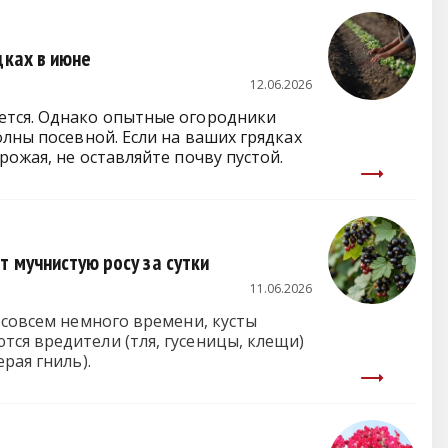
дках в июне
12.06.2026
ется
.
Однако опытные огородники
волны посевной
.
Если на ваших грядках
рожая, не оставляйте почву пустой
.
 мучнистую росу за сутки
11.06.2026
 совсем немного времени, кусты
ся вредители (тля, гусеницы, клещи)
рая гниль).