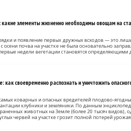
й: какие элементы жизненно необходимы овощам на ст
рядки и появление первых дружных всходов — это лишь
 с осени почва на участке не была основательно запр
первые недели вегетации становятся определяющими д
е: как своевременно распознать и уничтожить опасног
самых коварных и опасных вредителей плодово-ягодны
антации клубники и земляники. По данным энциклопе
раненных животных на Земле (более 20 тысяч видов), о
глых червей на участке грозит полной потерей урожая