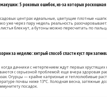
 макушки: 5 роковых ошибок, из-за которых роскошная
 садовых центрах идеальные, цветущие плотные «шапки
ако уже через пару недель реальность разочаровывает
 листья блекнут, а бутоны можно пересчитать по пальц
корни за неделю: хитрый способ спасти куст при загнив
 когда дачники с нетерпением ждут первых хрустящих 
ваются с серьезной проблемой: еще вчера здоровая рас
азах. Огурцы — крайне капризные и теплолюбивые раст
ературе почвы ниже 13°С. Холодная весна, затяжные д
ммунитету посадок.