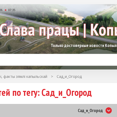
26
07:35
Только достоверные новости Копы
еі, факты зямлі капыльскай
>
Сад_и_Огород
ей по тегу: Сад_и_Огород
Сад_и_Огород