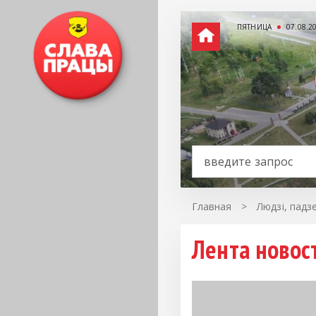
ПЯТНИЦА
07.08.2
Главная
>
Людзі, падз
Лента новост