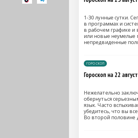
1-30 лунные сутки. С
в программах и сист
в рабочем графике и 
или новые неумелые 
непредвиденные поло
нервозность, случайн
процедуры.
ГОРОСКОП
Гороскоп на 22 авгус
Нежелательно заключ
обернуться серьезны
язык. Часто вспыхива
убедитесь, что вы вс
Во второй половине д