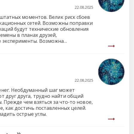
22.08.2025
ештатных моментов. Велик риск сбоев
никационных сетей. Возможны поправки
уаций будут технические обновления
емены в планах друзей,
е эксперименты. Возможна
вого дела, поездки, лечебной
22.08.2025
енег. Необдуманный шаг может
т друг друга, трудно найти общий
. Прежде чем взяться за что-то новое,
е, как достичь поставленных целей.
ладить острые углы.