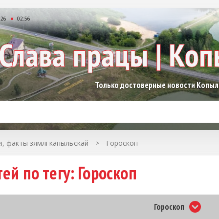
026
02:56
Только достоверные новости Копы
еі, факты зямлі капыльскай
>
Гороскоп
ей по тегу: Гороскоп
Гороскоп