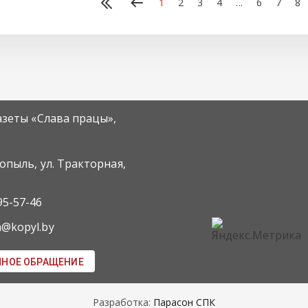
1
2
3
4
...
6
7
8
азеты «Слава працы»,
Копыль, ул. Тракторная,
95-57-46
m@kopyl.by
ННОЕ ОБРАЩЕНИЕ
Разработка:
Парасон СПК