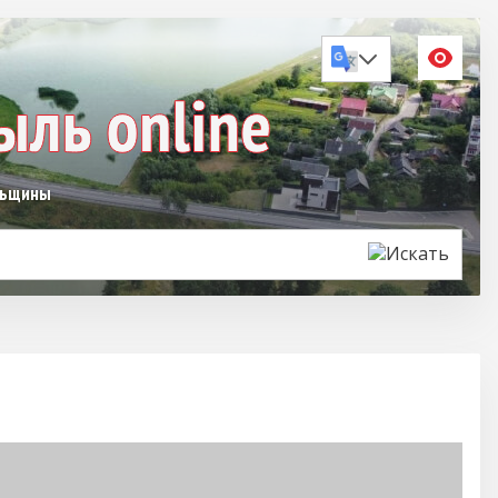
льщины