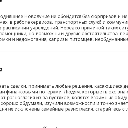
егодняшнее Новолуние не обойдется без сюрпризов и н
емах, в работе сервисов, транспортных служб и комму
в расписании учреждений. Нередко причиной таких сит
помощники, но возможны и другие обстоятельства: пер
мки и недомогания, капризы питомцев, необдуманны
ая травма. Это не самый удачный момент для начала но
та
ать сделки, принимать любые решения, касающиеся д
ми финансовыми потерями. Людям, которые плохо знаю
ют разногласия из-за пустяков, копятся взаимные обиды
е хорошо обдумали, изучили возможности и точно знает
ня не исключены семейные разногласия, старайтесь сг