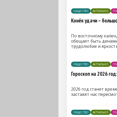
ОБЩЕСТВО
АКТУАЛЬНО
ГО
Конёк удачи – больш
По восточному кален
обещает быть динамич
трудолюбие и яркость
ОБЩЕСТВО
АКТУАЛЬНО
ГО
Гороскоп на 2026 год
2026 год станет врем
заставят нас пересмо
ОБЩЕСТВО
АКТУАЛЬНО
ГО