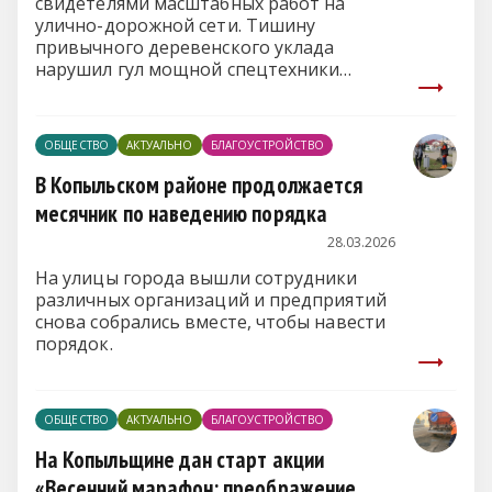
свидетелями масштабных работ на
улично-дорожной сети. Тишину
привычного деревенского уклада
нарушил гул мощной спецтехники
жилищно-коммунального хозяйства,
которая вышла на объекты сразу на
двух центральных улицах.
ОБЩЕСТВО
АКТУАЛЬНО
БЛАГОУСТРОЙСТВО
В Копыльском районе продолжается
месячник по наведению порядка
28.03.2026
На улицы города вышли сотрудники
различных организаций и предприятий
снова собрались вместе, чтобы навести
порядок.
ОБЩЕСТВО
АКТУАЛЬНО
БЛАГОУСТРОЙСТВО
На Копыльщине дан старт акции
«Весенний марафон: преображение