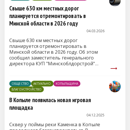
Свыше 630 км местных дорог
планируется отремонтировать в
Минской области в 2026 году
04.03.2026
Свыше 630 км местных дорог
планируется отремонтировать в
Минской области в 2026 году. Об этом
сообщил заместитель генерального
директора КУП "Минскоблдорстрой"
Геннадий Матарас на пресс-
конференции на тему "Подготовка
автомобильных дорог Минска и
ОБЩЕСТВО
АКТУАЛЬНО
КОПЫЛЬЩИНА
Минской области к весне. Ремонт и
БЛАГОУСТРОЙСТВО
содержание улично-дорожной сети"
в пресс-центре
БЕЛТА
.
В Копыле появилась новая игровая
площадка
04.12.2025
Сквер у поймы реки Каменка в Копыле