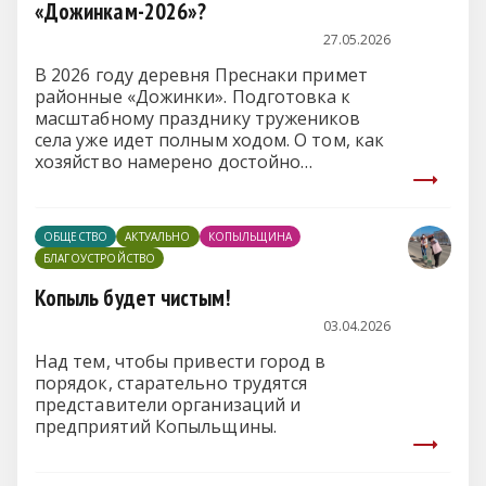
«Дожинкам-2026»?
27.05.2026
В 2026 году деревня Преснаки примет
районные «Дожинки». Подготовка к
масштабному празднику тружеников
села уже идет полным ходом. О том, как
хозяйство намерено достойно
встретить гостей и какие объекты будут
благоустроены, рассказал директор ОАО
«Преснаки» Владимир Лазовский.
ОБЩЕСТВО
АКТУАЛЬНО
КОПЫЛЬЩИНА
БЛАГОУСТРОЙСТВО
Копыль будет чистым!
03.04.2026
Над тем, чтобы привести город в
порядок, старательно трудятся
представители организаций и
предприятий Копыльщины.