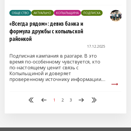
ОБЩЕСТВО
АКТУАЛЬНО
КОПЫЛЬЩИНА
ПОДПИСКА
«Всегда рядом»: девиз банка и
формула дружбы с копыльской
районкой
17.12.2025
Подписная кампания в разгаре. В это
время по-особенному чувствуется, кто
по-настоящему ценит связь с
Копыльщиной и доверяет
проверенному источнику информации.
И традиционно в первых рядах таких
людей – коллектив ЦБУ № 609 ОАО «АСБ
Беларусбанк» в г. Копыле.
1
2
3