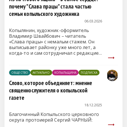
почему "Слава працы" стала частью
семьи копыльского художника
06.03.2026
Копылянин, художник-оформитель
Владимир Швайбович – читатель
«Слава працы» с немалым стажем. Он
выписывает районку уже много лет, а
когда-то и сам сотрудничал с редакцией
– его рисунки украшали страницы
издания. Сегодня Владимир
Филиппович поделился мыслями о том,
ОБЩЕСТВО
АКТУАЛЬНО
КОПЫЛЬЩИНА
ПОДПИСКА
почему по-прежнему верен газете.
Слово, которое объединяет: мнение
священнослужителя о копыльской
газете
18.12.2025
Благочинный Копыльского церковного
округа протоиерей Сергий ЧАРНЫЙ: