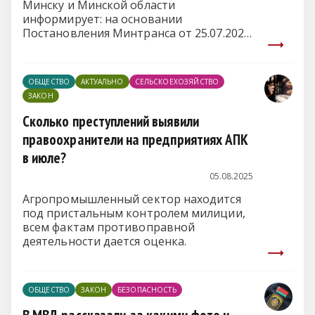
Минску и Минской области
информирует: на основании
Постановления Минтранса от 25.07.2025
№ 58 «Об изменении постановления
Министерства транспорта и
коммуникаций Республики Беларусь от
ОБЩЕСТВО
АКТУАЛЬНО
СЕЛЬСКОЕХОЗЯЙСТВО
26 апреля 2025 г. № 36» дополнен
ЗАКОН
перечень транспортных средств, на
которые не действуют временные
Сколько преступлений выявили
ограничения движения при
правоохранители на предприятиях АПК
температуре воздуха +25°C и выше по
в июле?
республиканским автодорогам с
асфальтобетонным покрытием.
05.08.2025
Агропромышленный сектор находится
под пристальным контролем милиции,
всем фактам противоправной
деятельности дается оценка.
ОБЩЕСТВО
ЗАКОН
БЕЗОПАСНОСТЬ