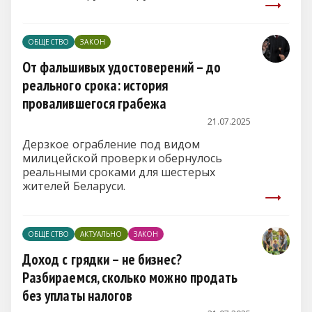
законодательства о труде, охране
труда, сохранности собственности и
пожарной безопасности, допускаемые
ОБЩЕСТВО
ЗАКОН
как должностными лицами, так и
работниками хозяйства. Ситуация
От фальшивых удостоверений – до
серьезная, ведь речь идет не просто о
реального срока: история
формальных несоответствиях, а о
провалившегося грабежа
реальной угрозе жизни и здоровью
работников.
21.07.2025
Дерзкое ограбление под видом
милицейской проверки обернулось
реальными сроками для шестерых
жителей Беларуси.
ОБЩЕСТВО
АКТУАЛЬНО
ЗАКОН
Доход с грядки – не бизнес?
Разбираемся, сколько можно продать
без уплаты налогов