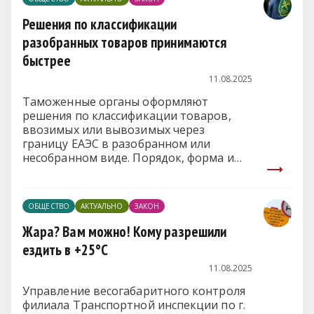
Решения по классификации
разобранных товаров принимаются
быстрее
11.08.2025
Таможенные органы оформляют
решения по классификации товаров,
ввозимых или вывозимых через
границу ЕАЭС в разобранном или
несобранном виде. Порядок, форма и
сроки принятия таких решений
установлены статьями 17 и 18 Закона о
таможенном регулировании
ОБЩЕСТВО
АКТУАЛЬНО
ЗАКОН
Жара? Вам можно! Кому разрешили
ездить в +25°C
11.08.2025
Управление весогабаритного контроля
филиала Транспортной инспекции по г.