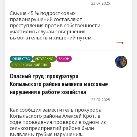
23.07.2025
Свыше 45 % подростковых
правонарушений составляют
преступления против собственности —
участились случаи совершения
вымогательств и хищений путем
модификации компьютерной
информации. Об этом на пресс-
конференции «Профилактика
ОБЩЕСТВО
АКТУАЛЬНО
ЗАКОН
безнадзорности и правонарушений
СЕЛЬСКОЕХОЗЯЙСТВО
несовершеннолетних в Республике
Беларусь» рассказал старший прокурор
Опасный труд: прокуратура
по особым поручениям управления
Копыльского района выявила массовые
Генеральной прокуратуры Роман
нарушения в работе хозяйства
Сидоренко.
23.07.2025
Как сообщил заместитель прокурора
Копыльского района Алексей Крот, в
ходе проведения проверки в одном из
сельхозпредприятий района были
выявлены грубые нарушения