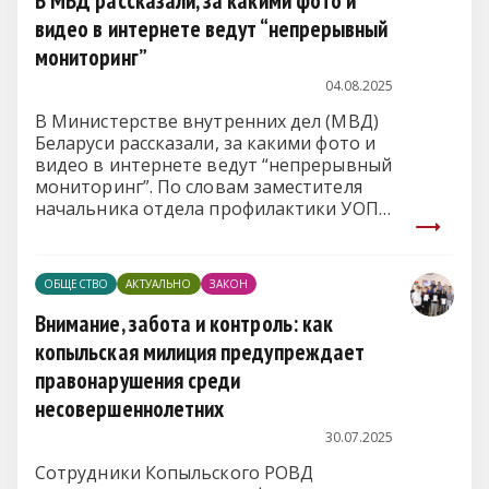
В МВД рассказали, за какими фото и
видео в интернете ведут “непрерывный
мониторинг”
04.08.2025
В Министерстве внутренних дел (МВД)
Беларуси рассказали, за какими фото и
видео в интернете ведут “непрерывный
мониторинг”. По словам заместителя
начальника отдела профилактики УОПП
ГУВД Минска Дмитрия Мелешко,
“особое внимание” уделяется “вопросам
предупреждения безнадзорности и
ОБЩЕСТВО
АКТУАЛЬНО
ЗАКОН
правонарушений” подростков.
Внимание, забота и контроль: как
копыльская милиция предупреждает
правонарушения среди
несовершеннолетних
30.07.2025
Сотрудники Копыльского РОВД