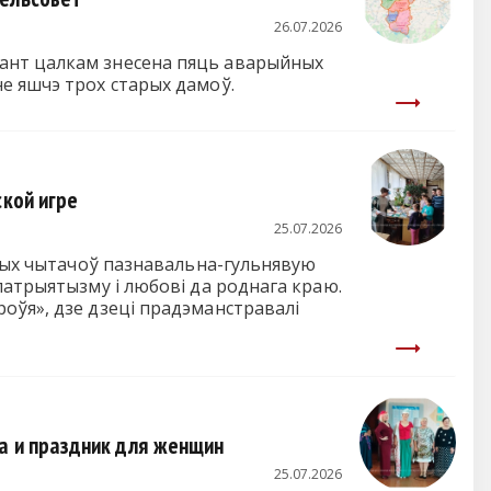
26.07.2026
ант цалкам знесена пяць аварыйных
е яшчэ трох старых дамоў.
ской игре
25.07.2026
юных чытачоў пазнавальна-гульнявую
патрыятызму і любові да роднага краю.
оўя», дзе дзеці прадэманстравалі
ка и праздник для женщин
25.07.2026