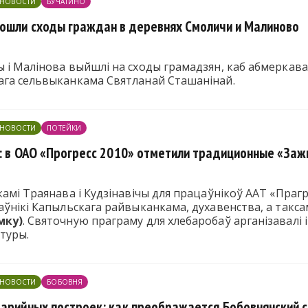
ЕНОВОСТИ
БУЧАТИНО
рошли сходы граждан в деревнях Смоличи и Малиново
 і Малінова выйшлі на сходы грамадзян, каб абмеркав
ага сельвыканкама Святланай Сташанінай.
ЕНОВОСТИ
ПОТЕЙКИ
а: в ОАО «Прогресс 2010» отметили традиционные «Заж
амі Траянава і Кудзінавічы для працаўнікоў ААТ «Прагрэ
аўнікі Капыльскага райвыканкама, духавенства, а такс
мку)
. Святочную праграму для хлебаробаў арганізавалі 
туры.
ЕНОВОСТИ
БОБОВНЯ
варийных построек: как преображается Бобовнянский 