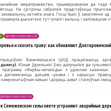
вычайнае мерапрыемства, прымеркаванае да года б
бліятэцы. На сустрэчы сабраліся прадстаўніцы прыго
захавальніц хатняга ачага. Госці былі ў захапленні ад
грымнула дыскатэка: тут гучалі і вальсы, і заліхвацкая «
И
ДЕРЕВЕНСКИЕНОВОСТИ
еревья и скосить траву: как обновляют Докторовичски
працоўнікі Ванелевіцкага ЦКіД працягваюць арга
здымку)
. Юныя ўдзельнікі ўжо далучыліся да гульняво
й праграмы «Фарбы-непаседы» з удзелам казачных г
ы дапамагаюць дзецям цікава і з карысцю правод
ію, камунікатыўныя навыкі і дораць шмат станоўч
ДЕРЕВЕНСКИЕНОВОСТИ
к в Семежевском сельсовете устраняют аварийные дер