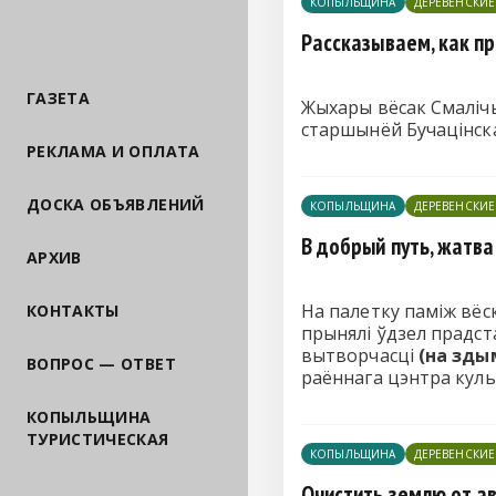
КОПЫЛЬЩИНА
ДЕРЕВЕНСКИ
Рассказываем, как п
ГАЗЕТА
Жыхары вёсак Смалічы
старшынёй Бучацінск
РЕКЛАМА И ОПЛАТА
ДОСКА ОБЪЯВЛЕНИЙ
КОПЫЛЬЩИНА
ДЕРЕВЕНСКИ
В добрый путь, жатв
АРХИВ
На палетку паміж вёск
КОНТАКТЫ
прынялі ўдзел прадст
вытворчасці
(на зды
ВОПРОС — ОТВЕТ
раённага цэнтра куль
КОПЫЛЬЩИНА
ТУРИСТИЧЕСКАЯ
КОПЫЛЬЩИНА
ДЕРЕВЕНСКИ
Очистить землю от а