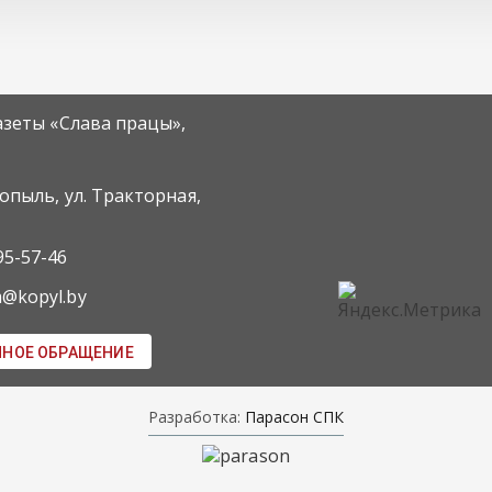
азеты «Слава працы»,
Копыль, ул. Тракторная,
95-57-46
m@kopyl.by
ННОЕ ОБРАЩЕНИЕ
Разработка:
Парасон СПК