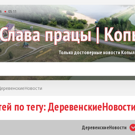
26
05:11
Только достоверные новости Копы
ДеревенскиеНовости
тей по тегу: ДеревенскиеНовост
ДеревенскиеНовости