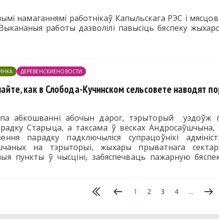
снымі намаганнямі работнікаў Капыльскага РЭС і мясц
 Выкананыя работы дазволілі павысіць бяспеку жыхар
ИНКА
ДЕРЕВЕНСКИЕНОВОСТИ
знайте, как в Слобода-Кучинском сельсовете наводят п
а абкошванні абочын дарог, тэрыторый уздоўж пл
арадку Старыца, а таксама ў вёсках Андросаўшчына, Р
ення парадку падключыліся супрацоўнікі адміністр
ешчаных на тэрыторыі, жыхары прыватнага сектар
ыя пункты ў чысціні, забяспечваць пажарную бяспе
іц.
1
2
3
4
...