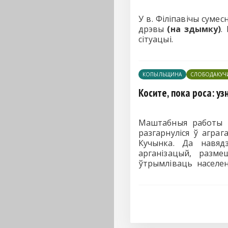
У в. Філіпавічы суме
дрэвы
(на здымку)
.
сітуацыі.
КОПЫЛЬЩИНА
СЛОБОДАКУЧ
Косите, пока роса: у
Маштабныя работы п
разгарнуліся ў аграг
Кучынка. Да навядз
арганізацый, разм
ўтрымліваць населен
эстэтычны выгляд вул