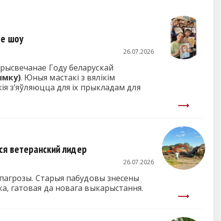
ое шоу
26.07.2026
прысвечанае Году беларускай
ымку)
. Юныя мастакі з вялікім
ія з’яўляюцца для іх прыкладам для
ся ветеранский лидер
26.07.2026
 пагрозы. Старыя пабудовы знесены
ка, гатовая да новага выкарыстання.