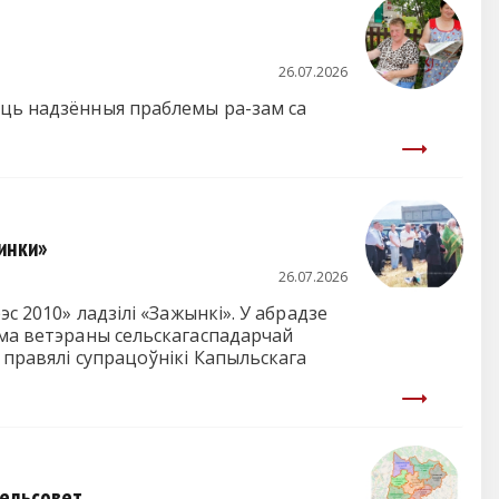
26.07.2026
аць надзённыя праблемы ра-зам са
инки»
26.07.2026
с 2010» ладзілі «Зажынкі». У абрадзе
ама ветэраны сельскагаспадарчай
і правялі супрацоўнікі Капыльскага
сельсовет