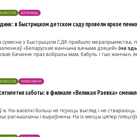
ЕНОВОСТИ
БЛЕВЧИЦЫ
дник: в Быстрицком детском саду провели яркое пенн
цы сумесна з Быстрыцкім СДК прайшло мерапрыемства, 
малюнкаў «Беларуская жанчына вачыма дзяцей»
(на зд
сваё бачанне праз вобразы мам, бабуль і тых жанчын, як
ЕНОВОСТИ
ТИМКОВИЧИ
сятилетия заботы: в филиале «Великая Раевка» сменил
 в. На-васёлкі больш не псуюць выгляд і не ствараюць
рыі расчышчаны і выраўнены. На іх месцы цяпер пляцоў