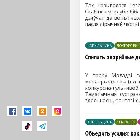
Так называлася нез
Скабінскім клубе-бі
дзяўчат да вопытных 
пасля лірычнай часткі 
КОПЫЛЬЩИНА
ДОКТОРОВИЧ
Спилить аварийные д
У парку Моладзі су
мерапрыемствы
(на 
конкурсна-гульняво
Тэматычныя сустрэч
здольнасці, фантаз
КОПЫЛЬЩИНА
СЕМЕЖЕВО
Объедить усилия: ка