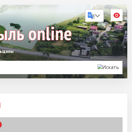
льщины
и