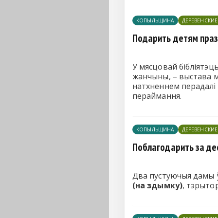
КОПЫЛЬЩИНА
ДЕРЕВЕНСКИ
Подарить детям праз
У мясцовай бібліятэ
жанчыны, – выстава 
натхненнем перадалі 
пераймання.
КОПЫЛЬЩИНА
ДЕРЕВЕНСКИ
Поблагодарить за де
Два пустуючыя дамы ў
(на здымку)
, тэрыто