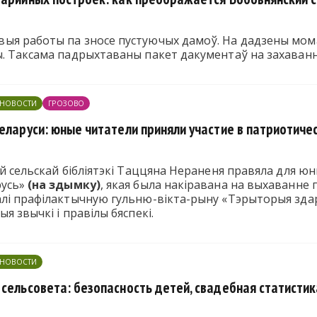
ыя работы па зносе пустуючых дамоў. На дадзены мом
. Таксама падрыхтаваны пакет дакументаў на захаванн
ЕНОВОСТИ
ГРОЗОВО
еларуси: юные читатели приняли участие в патриотиче
ай сельскай бібліятэкі Таццяна Нераненя правяла для 
русь»
(на здымку)
, якая была накіравана на выхаванне 
лі прафілактычную гульню-вікта-рыну «Тэрыторыя здар
я звычкі і правілы бяспекі.
ЕНОВОСТИ
 сельсовета: безопасность детей, свадебная статисти