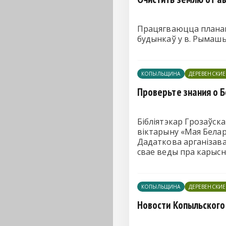
Працягваюцца планав
будынкаў у в. Рымашы
КОПЫЛЬЩИНА
ДЕРЕВЕНСКИ
Проверьте знания о Б
Бібліятэкар Грозаўск
віктарыну «Мая Бела
Дадаткова арганізава
свае веды пра карысны
КОПЫЛЬЩИНА
ДЕРЕВЕНСКИ
Новости Копыльского