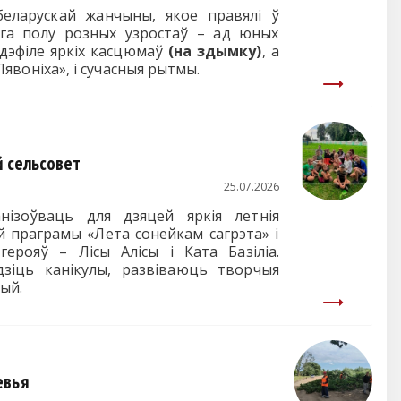
еларускай жанчыны, якое правялі ў
жага полу розных узростаў – ад юных
 дэфіле яркіх касцюмаў
(на здымку)
, а
Лявоніха», і сучасныя рытмы.
й сельсовет
25.07.2026
нізоўваць для дзяцей яркія летнія
й праграмы «Лета сонейкам сагрэта» і
ерояў – Лісы Алісы і Ката Базіліа.
зіць канікулы, развіваюць творчыя
ых эмоцый.
евья