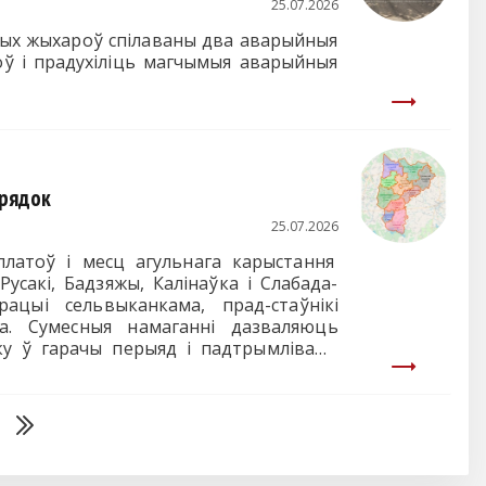
25.07.2026
овых жыхароў спілаваны два аварыйныя
оў і прадухіліць магчымыя аварыйныя
орядок
25.07.2026
атоў і месц агульнага карыстання
усакі, Бадзяжы, Калінаўка і Слабада-
ацыі сельвыканкама, прад-стаўнікі
а. Сумесныя намаганні дазваляюць
ку ў гарачы перыяд і падтрымліваць