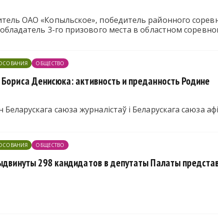
итель ОАО «Копыльское», победитель районного соревн
 обладатель 3-го призового места в областном соревно
ЛОСОВАНИЯ
ОБЩЕСТВО
 Бориса Денисюка: активность и преданность Родине
 Беларускага саюза журналістаў і Беларускага саюза аф
ЛОСОВАНИЯ
ОБЩЕСТВО
выдвинуты 298 кандидатов в депутаты Палаты предста