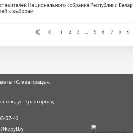
ставителей Национального собрания Республики Белар
ей к выборам:
1
2
3
...
5
6
7
8
9
азеты «Слава працы»,
Копыль, ул. Тракторная,
95-57-46
m@kopyl.by