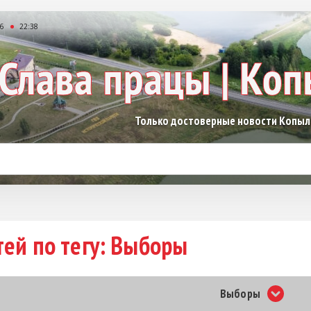
26
22:38
Только достоверные новости Копы
тей по тегу: Выборы
Выборы