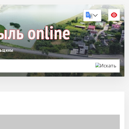
льщины