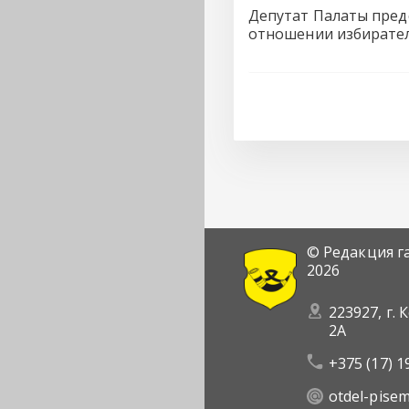
Депутат Палаты пред
отношении избирател
© Редакция г
2026
223927, г. 
2А
+375 (17) 1
otdel-pise