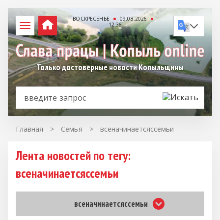
ВОСКРЕСЕНЬЕ
09.08.2026
12:36
Только достоверные новости Копыльщины
Главная
>
Семья
>
всеначинаетсяссемьи
Лента новостей по тегу:
всеначинаетсяссемьи
всеначинаетсяссемьи