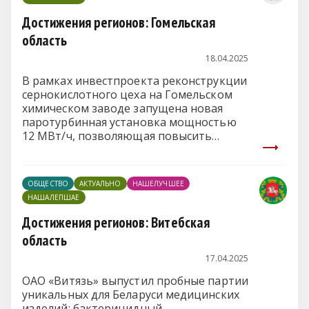
Достижения регионов: Гомельская
область
18.04.2025
В рамках инвестпроекта реконструкции
сернокислотного цеха на Гомельском
химическом заводе запущена новая
паротурбинная установка мощностью
12 МВт/ч, позволяющая повысить
выработку собственной электроэнергии
из вторичных ресурсов и увеличить ее
долю в общезаводском потреблении.
ОБЩЕСТВО
АКТУАЛЬНО
НАШЕЛУЧШЕЕ
НАШАЛЕПШАЕ
Достижения регионов: Витебская
область
17.04.2025
ОАО «Витязь» выпустил пробные партии
уникальных для Беларуси медицинских
изделий: бактерицидный