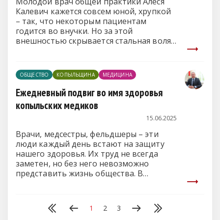
Молодой врач общей практики Алеся
Калевич кажется совсем юной, хрупкой
– так, что некоторым пациентам
годится во внучки. Но за этой
внешностью скрывается стальная воля,
острый ум и горячее желание помогать
людям.
ОБЩЕСТВО
КОПЫЛЬЩИНА
МЕДИЦИНА
Ежедневный подвиг во имя здоровья
копыльских медиков
15.06.2025
Врачи, медсестры, фельдшеры – эти
люди каждый день встают на защиту
нашего здоровья. Их труд не всегда
заметен, но без него невозможно
представить жизнь общества. В
Копыльском районе медики не просто
выполняют свою работу – они искренне
заботятся о пациентах, спасают жизни и
1
2
3
возвращают людям надежду.