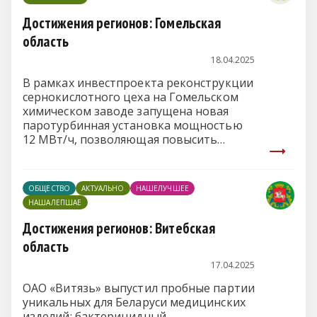
Достижения регионов: Гомельская
область
18.04.2025
В рамках инвестпроекта реконструкции
сернокислотного цеха на Гомельском
химическом заводе запущена новая
паротурбинная установка мощностью
12 МВт/ч, позволяющая повысить
выработку собственной электроэнергии
из вторичных ресурсов и увеличить ее
долю в общезаводском потреблении.
ОБЩЕСТВО
АКТУАЛЬНО
НАШЕЛУЧШЕЕ
НАШАЛЕПШАЕ
Достижения регионов: Витебская
область
17.04.2025
ОАО «Витязь» выпустил пробные партии
уникальных для Беларуси медицинских
изделий: бактерицидный