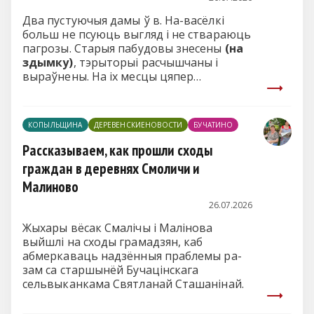
Два пустуючыя дамы ў в. На-васёлкі
больш не псуюць выгляд і не ствараюць
пагрозы. Старыя пабудовы знесены
(на
здымку)
, тэрыторыі расчышчаны і
выраўнены. На іх месцы цяпер
пляцоўка, гатовая да новага
выкарыстання.
КОПЫЛЬЩИНА
ДЕРЕВЕНСКИЕНОВОСТИ
БУЧАТИНО
Рассказываем, как прошли сходы
граждан в деревнях Смоличи и
Малиново
26.07.2026
Жыхары вёсак Смалічы і Малінова
выйшлі на сходы грамадзян, каб
абмеркаваць надзённыя праблемы ра-
зам са старшынёй Бучацінскага
сельвыканкама Святланай Сташанінай.