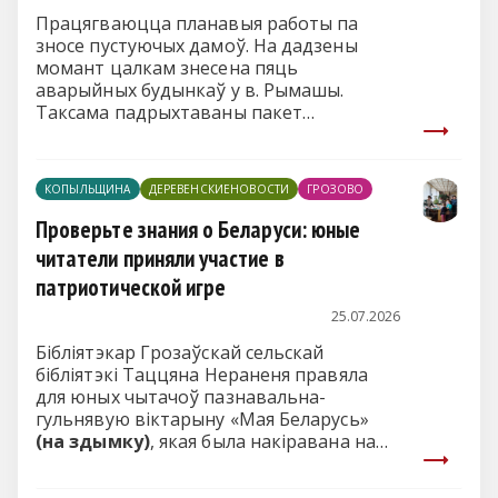
Працягваюцца планавыя работы па
зносе пустуючых дамоў. На дадзены
момант цалкам знесена пяць
аварыйных будынкаў у в. Рымашы.
Таксама падрыхтаваны пакет
дакументаў на захаванне яшчэ трох
старых дамоў.
КОПЫЛЬЩИНА
ДЕРЕВЕНСКИЕНОВОСТИ
ГРОЗОВО
Проверьте знания о Беларуси: юные
читатели приняли участие в
патриотической игре
25.07.2026
Бібліятэкар Грозаўскай сельскай
бібліятэкі Таццяна Нераненя правяла
для юных чытачоў пазнавальна-
гульнявую віктарыну «Мая Беларусь»
(на здымку)
, якая была накіравана на
выхаванне патрыятызму і любові да
роднага краю. Дадаткова арганізавалі