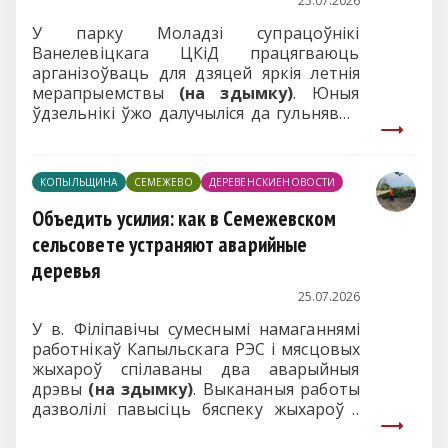
25.07.2026
У парку Моладзі супрацоўнікі
Ванелевіцкага ЦКіД працягваюць
арганізоўваць для дзяцей яркія летнія
мерапрыемствы
(на здымку)
. Юныя
ўдзельнікі ўжо далучыліся да гульнявой
праграмы «Лета сонейкам сагрэта» і
конкурсна-гульнявой праграмы «Фарбы-
непаседы» з удзелам казачных герояў –
КОПЫЛЬЩИНА
СЕМЕЖЕВО
ДЕРЕВЕНСКИЕНОВОСТИ
Лісы Алісы і Ката Базіліа. Тэматычныя
сустрэчы дапамагаюць дзецям цікава і з
Объедить усилия: как в Семежевском
карысцю праводзіць канікулы,
сельсовете устраняют аварийные
развіваюць творчыя здольнасці,
деревья
фантазію, камунікатыўныя навыкі і
дораць шмат станоўчых
25.07.2026
эмоцый.
У в. Філіпавічы сумеснымі намаганнямі
работнікаў Капыльскага РЭС і мясцовых
жыхароў спілаваны два аварыйныя
дрэвы
(на здымку)
. Выкананыя работы
дазволілі павысіць бяспеку жыхароў і
прадухіліць магчымыя аварыйныя