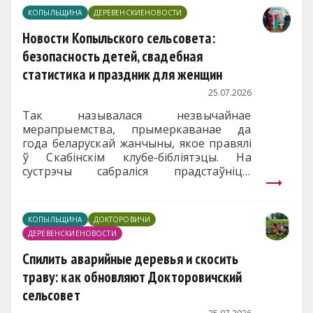
прафілактычную гульню-вікта-рыну
КОПЫЛЬЩИНА
ДЕРЕВЕНСКИЕНОВОСТИ
«Тэрыторыя здароўя», дзе дзеці
прадэманстравалі свае веды пра
Новости Копыльского сельсовета:
карысныя звычкі і правілы бяспекі.
безопасность детей, свадебная
статистика и праздник для женщин
25.07.2026
Так называлася незвычайнае
мерапрыемства, прымеркаванае да
года беларускай жанчыны, якое правялі
ў Скабінскім клубе-бібліятэцы. На
сустрэчы сабраліся прадстаўніцы
прыгожага полу розных узростаў – ад
юных дзяўчат да вопытных захавальніц
хатняга ачага. Госці былі ў захапленні ад
КОПЫЛЬЩИНА
ДОКТОРОВИЧИ
дэфіле яркіх касцюмаў
(на здымку)
, а
ДЕРЕВЕНСКИЕНОВОСТИ
пасля лірычнай часткі грымнула
дыскатэка: тут гучалі і вальсы, і
Спилить аварийные деревья и скосить
заліхвацкая «Лявоніха», і сучасныя
траву: как обновляют Докторовичский
рытмы.
сельсовет