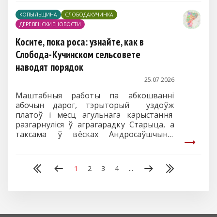
сітуацыі.
КОПЫЛЬЩИНА
СЛОБОДАКУЧИНКА
ДЕРЕВЕНСКИЕНОВОСТИ
Косите, пока роса: узнайте, как в
Слобода-Кучинском сельсовете
наводят порядок
25.07.2026
Маштабныя работы па абкошванні
абочын дарог, тэрыторый уздоўж
платоў і месц агульнага карыстання
разгарнуліся ў аграгарадку Старыца, а
таксама ў вёсках Андросаўшчына,
Русакі, Бадзяжы, Калінаўка і Слабада-
Кучынка. Да навядзення парадку
падключыліся супрацоўнікі
1
2
3
4
...
адміністрацыі сельвыканкама, прад-
стаўнікі арганізацый, размешчаных на
тэрыторыі, жыхары прыватнага сектара.
Сумесныя намаганні дазваляюць
ўтрымліваць населеныя пункты ў