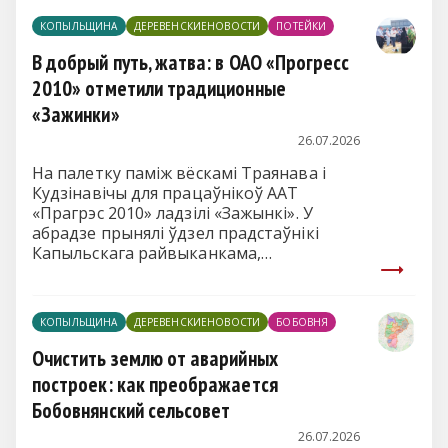
КОПЫЛЬЩИНА
ДЕРЕВЕНСКИЕНОВОСТИ
ПОТЕЙКИ
В добрый путь, жатва: в ОАО «Прогресс
2010» отметили традиционные
«Зажинки»
26.07.2026
На палетку паміж вёскамі Траянава і
Кудзінавічы для працаўнікоў ААТ
«Прагрэс 2010» ладзілі «Зажынкі». У
абрадзе прынялі ўдзел прадстаўнікі
Капыльскага райвыканкама,
духавенства, а таксама ветэраны
сельскагаспадарчай вытворчасці
(на
здымку)
. Святочную праграму для
КОПЫЛЬЩИНА
ДЕРЕВЕНСКИЕНОВОСТИ
БОБОВНЯ
хлебаробаў арганізавалі і правялі
супрацоўнікі Капыльскага раённага
Очистить землю от аварийных
цэнтра культуры.
построек: как преображается
Бобовнянский сельсовет
26.07.2026