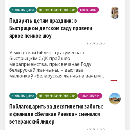
КОПЫЛЬЩИНА
ДЕРЕВЕНСКИЕНОВОСТИ
БЛЕВЧИЦЫ
Подарить детям праздник: в
Быстрицком детском саду провели
яркое пенное шоу
26.07.2026
У мясцовай бібліятэцы сумесна з
Быстрыцкім СДК прайшло
мерапрыемства, прысвечанае Году
беларускай жанчыны, – выстава
малюнкаў «Беларуская жанчына вачыма
дзяцей»
(на здымку)
. Юныя мастакі з
вялікім натхненнем перадалі сваё
бачанне праз вобразы мам, бабуль і тых
КОПЫЛЬЩИНА
ДЕРЕВЕНСКИЕНОВОСТИ
ТИМКОВИЧИ
жанчын, якія з’яўляюцца для іх
прыкладам для пераймання.
Поблагодарить за десятилетия заботы:
в филиале «Великая Раевка» сменился
ветеранский лидер
26.07.2026