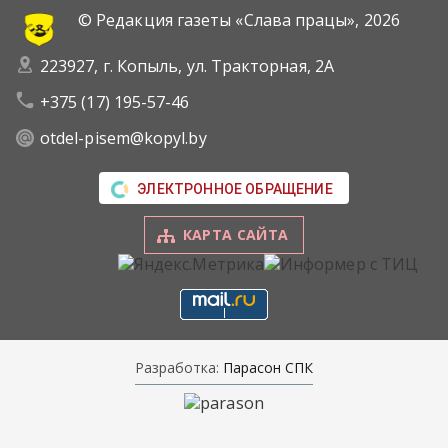
чысціні, забяспечваць пажарную бяспеку
© Редакция газеты «Слава працы»,
2026
ў гарачы перыяд і падтрымліваць
эстэтычны выгляд вуліц.
223927, г. Копыль, ул. Тракторная, 2А
+375 (17) 195-57-46
otdel-pisem@kopyl.by
ЭЛЕКТРОННОЕ ОБРАЩЕНИЕ
КАРТА САЙТА
Разработка:
Парасон СПК