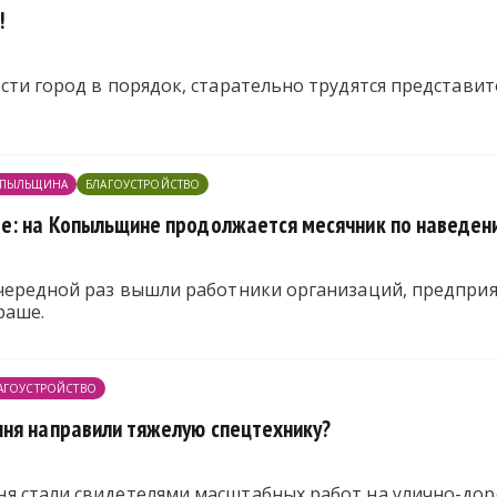
!
сти город в порядок, старательно трудятся представи
ПЫЛЬЩИНА
БЛАГОУСТРОЙСТВО
е: на Копыльщине продолжается месячник по наведен
очередной раз вышли работники организаций, предприя
раше.
АГОУСТРОЙСТВО
ня направили тяжелую спецтехнику?
я стали свидетелями масштабных работ на улично-до