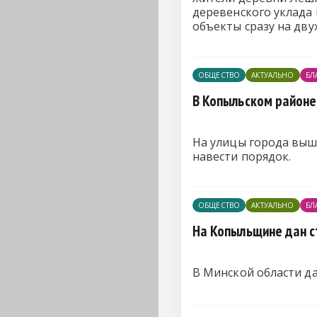
деревенского уклада
объекты сразу на дву
ОБЩЕСТВО
АКТУАЛЬНО
БЛ
В Копыльском районе
На улицы города выш
навести порядок.
ОБЩЕСТВО
АКТУАЛЬНО
БЛ
На Копыльщине дан с
В Минской области д