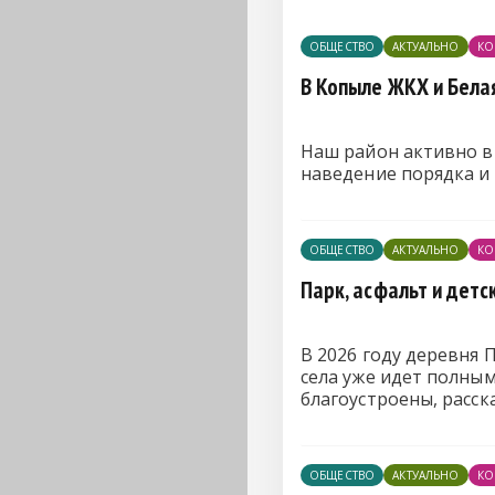
ОБЩЕСТВО
АКТУАЛЬНО
КО
В Копыле ЖКХ и Бела
Наш район активно в
наведение порядка и
ОБЩЕСТВО
АКТУАЛЬНО
КО
Парк, асфальт и детс
В 2026 году деревня
села уже идет полным
благоустроены, расс
ОБЩЕСТВО
АКТУАЛЬНО
КО