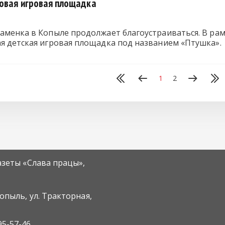
новая игровая площадка
аменка в Копыле продолжает благоустраиваться. В рам
ая детская игровая площадка под названием «Птушка».
1
2
азеты «Слава працы»,
Копыль, ул. Тракторная,
95-57-46