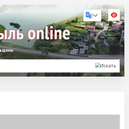
льщины