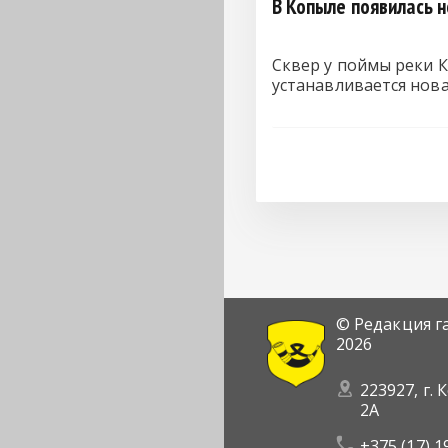
В Копыле появилась 
Сквер у поймы реки К
устанавливается нов
© Редакция г
2026
223927, г. 
2А
+375 (17) 1