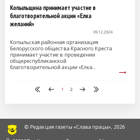
пропаганда деятельности Белорусского
Копыльщина принимает участие в
Общества Красного Креста, оказание
благотворительной акции «Елка
помощи подопечным.
желаний»
09.12.2024
Копыльская районная организация
Белорусского общества Красного Креста
принимает участие в проведении
общереспубликанской
благотворительной акции «Елка
желаний».
1
2
© Редакция газеты «Слава працы»,
2026