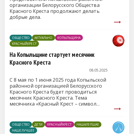
организации Белорусского Общества
Красного Креста продолжают делать
добрые дела.
ОБЩЕСТВО
АКТУАЛЬНО
КОПЫЛЬЩИНА
КРАСНЫЙКРЕСТ
На Копыльщине стартует месячник
Красного Креста
08.05.2025
С 8 мая по 1 июня 2025 года Копыльской
районной организацией Белорусского
Красного Креста будет проводиться
месячник Красного Креста. Тема
месячника «Красный Крест – символ
милосердия и единства во имя мира. 80
лет Великой победы». Цель его
проведения — распространение идей
ОБЩЕСТВО
ДЕТИ
КРАСНЫЙКРЕСТ
НАШАЛЕПШАЕ
Международного движения Красного
НАШЕЛУЧШЕЕ
Креста и Красного Полумесяца,