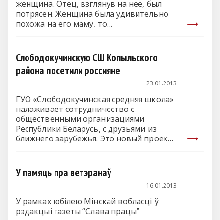
женщина. Отец, взглянув на нее, был
потрясен. Женщина была удивительно
похожа на его маму, то…
Слободокучинскую СШ Копыльского
района посетили россияне
23.01.2013
ГУО «Слободокучинская средняя школа»
налаживает сотрудничество с
общественными организациями
Республики Беларусь, с друзьями из
ближнего зарубежья. Это новый проект
по…
У памяць пра ветэранаў
16.01.2013
У рамках юбілею Мінскай вобласці ў
рэдакцыі газеты “Слава працы”