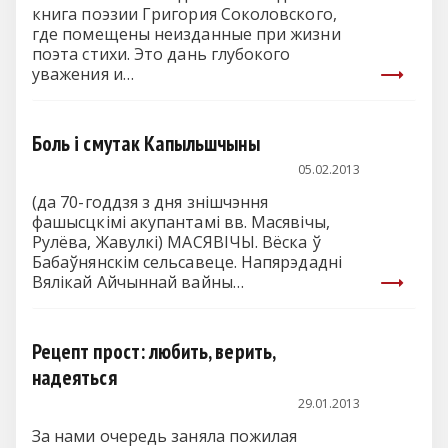
книга поэзии Григория Соколовского,
где помещены неизданные при жизни
поэта стихи. Это дань глубокого
уважения и…
Боль і смутак Капыльшчыны
05.02.2013
(да 70-годдзя з дня знішчэння
фашысцкімі акупантамі вв. Масявічы,
Рулёва, Жавулкі) МАСЯВІЧЫ. Вёска ў
Бабаўнянскім сельсавеце. Напярэдадні
Вялікай Айчыннай вайны…
Рецепт прост: любить, верить,
надеяться
29.01.2013
За нами очередь заняла пожилая