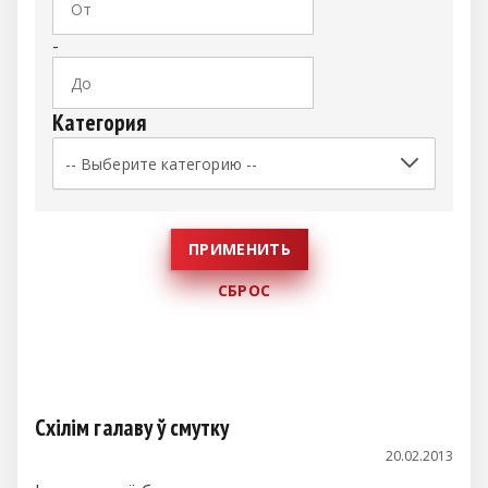
-
Категория
Схілім галаву ў смутку
20.02.2013