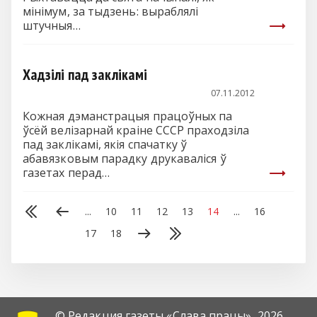
мінімум, за тыдзень: выраблялі
штучныя…
Хадзілі пад заклікамі
07.11.2012
Кожная дэманстрацыя працоўных па
ўсёй велізарнай краіне СССР праходзіла
пад заклікамі, якія спачатку ў
абавязковым парадку друкаваліся ў
газетах перад…
...
10
11
12
13
14
...
16
17
18
© Редакция газеты «Слава працы»,
2026