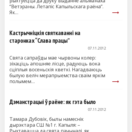
рыхтуецца да друку выданне альманаха
“Ветэраны. Летапіс Капыльскага раёна”.
Як…
Кастрычніцкія святкаванні на
старонках “Слава працы”
07.11.2012
Свята сапраўды мае чырвоны колер:
зіхаціць апошняе лісце, радуюць вока
сціплыя восеньскія кветкі. Нагадваюць
былую веліч мерапрыемства сваім яркім
полымем…
Дэманстрацыі ў раёне: як гэта было
07.11.2012
Тамара Дубовік, былы намеснік
дырэктара СШ №1 г. Капыля: –
Рыхтавацца да свята пачыналі, як