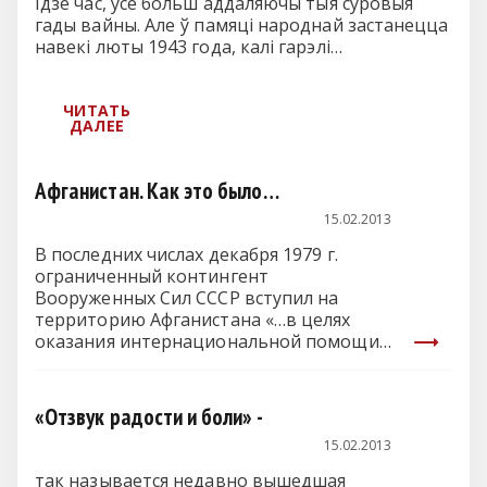
Ідзе час, усё больш аддаляючы тыя суровыя
гады вайны. Але ў памяці народнай застанецца
навекі люты 1943 года, калі гарэлі…
Афганистан. Как это было…
15.02.2013
В последних числах декабря 1979 г.
ограниченный контингент
Вооруженных Сил СССР вступил на
территорию Афганистана «…в целях
оказания интернациональной помощи…
«Отзвук радости и боли» -
15.02.2013
так называется недавно вышедшая