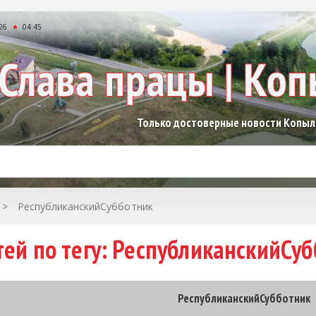
26
04:45
Только достоверные новости Копы
>
РеспубликанскийСубботник
тей по тегу: РеспубликанскийСу
РеспубликанскийСубботник