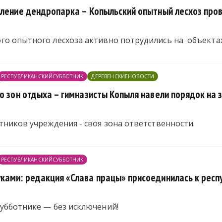
вление дендропарка – Копыльский опытный лесхоз про
го опытного лесхоза активно потрудились на объектах
РЕСПУБЛИКАНСКИЙСУББОТНИК
ДЕРЕВЕНСКИЕНОВОСТИ
до зон отдыха – гимназисты Копыля навели порядок на
тников учреждения - своя зона ответственности.
РЕСПУБЛИКАНСКИЙСУББОТНИК
ками: редакция «Слава працы» присоединилась к респ
субботнике — без исключений!