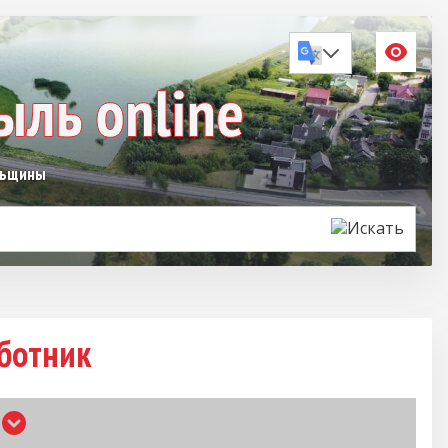
льщины
бботник