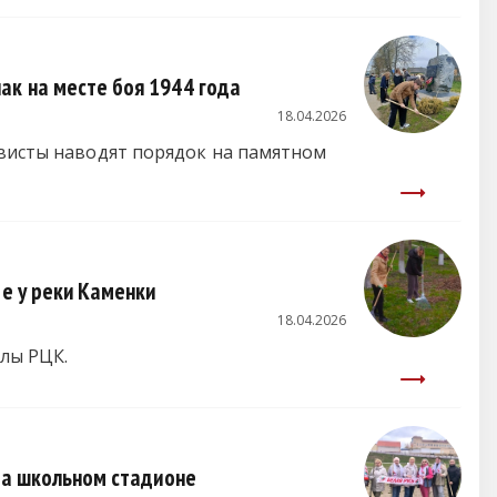
ак на месте боя 1944 года
18.04.2026
ивисты наводят порядок на памятном
ре у реки Каменки
18.04.2026
лы РЦК.
 на школьном стадионе