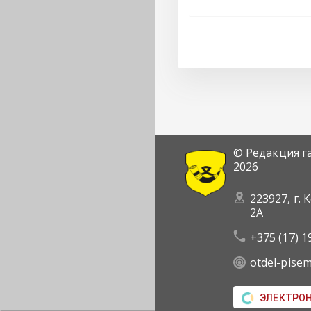
© Редакция г
2026
223927, г. 
2А
+375 (17) 1
otdel-pise
ЭЛЕКТРО