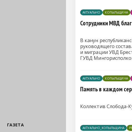
АКТУАЛЬНО
КОПЫЛЬЩИНА
Сотрудники МВД благ
В канун республиканс
руководящего состав
и миграции УВД Брест
ГУВД Мингорисполко
АКТУАЛЬНО
КОПЫЛЬЩИНА
Память в каждом сер
Коллектив Слобода-К
ГАЗЕТА
АКТУАЛЬНО_КОПЫЛЬЩИНА
Р