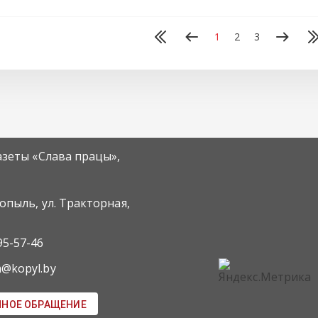
1
2
3
азеты «Слава працы»,
Копыль, ул. Тракторная,
95-57-46
m@kopyl.by
ННОЕ ОБРАЩЕНИЕ