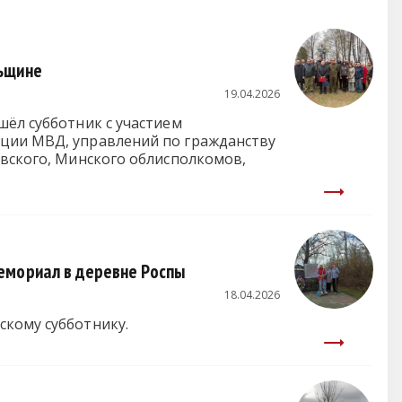
льщине
19.04.2026
шёл субботник с участием
ации МВД, управлений по гражданству
ёвского, Минского облисполкомов,
емориал в деревне Роспы
18.04.2026
скому субботнику.