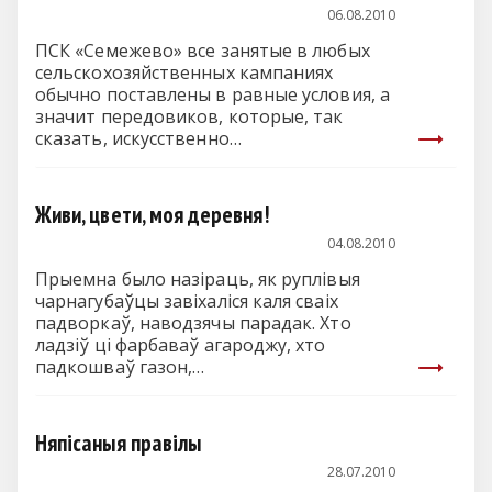
06.08.2010
ПСК «Семежево» все занятые в любых
сельскохозяйственных кампаниях
обычно поставлены в равные условия, а
значит передовиков, которые, так
сказать, искусственно…
Живи, цвети, моя деревня!
04.08.2010
Прыемна было назіраць, як руплівыя
чарнагубаўцы завіхаліся каля сваіх
падворкаў, наводзячы парадак. Хто
ладзіў ці фарбаваў агароджу, хто
падкошваў газон,…
Няпісаныя правілы
28.07.2010