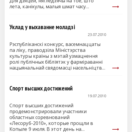
Для дзяцей, нягледзячы на тое, што
лета, канікулы, малыя шмат часу…
Уклад у выхаванне моладзі
23.07.2010
Рэспубліканскі конкурс, васемнаццаты
па ліку, праводзіла Міністэрства
культуры краіны з мэтай узмацнення
ролі публічных бібліятэк у фарміраванні
нацыянальнай свядомасці насельніцтва,
…
Спорт высших достижений
19.07.2010
Спорт высших достижений
продемонстрировали участники
областных соревнований
«Лесоруб-2010», которые прощли в
Копыле 9 июля. В этот день на