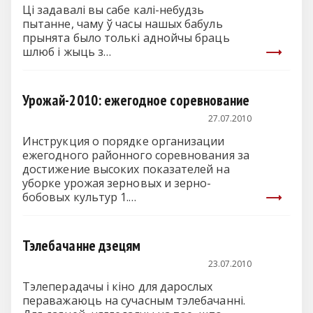
Ці задавалі вы сабе калі-небудзь
пытанне, чаму ў часы нашых бабуль
прынята было толькі аднойчы браць
шлюб і жыць з…
Урожай-2010: ежегодное соревнование
27.07.2010
Инструкция о порядке организации
ежегодного районного соревнования за
достижение высоких показателей на
уборке урожая зерновых и зерно-
бобовых культур 1.…
Тэлебачанне дзецям
23.07.2010
Тэлеперадачы і кіно для дарослых
пераважаюць на сучасным тэлебачанні.