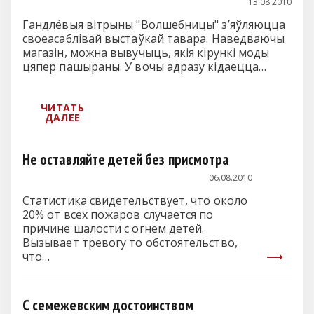
13.08.2010
Гандлёвыя вітрыны "Волшебницы" з’яўляюцца
своеасаблівай выстаўкай тавара. Наведваючы
магазін, можна вывучыць, якія кірункі моды
цяпер пашыраны. У вочы адразу кідаецца…
Не оставляйте детей без присмотра
06.08.2010
Статистика свидетельствует, что около
20% от всех пожаров случается по
причине шалости с огнем детей.
Вызывает тревогу то обстоятельство,
что…
С семежевским достоинством