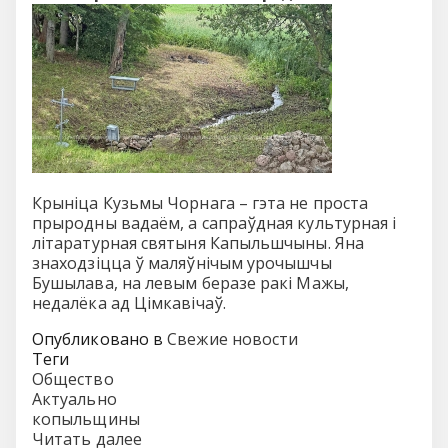
Крыніца Кузьмы Чорнага – гэта не проста
прыродны вадаём, а сапраўдная культурная і
літаратурная святыня Капыльшчыны. Яна
знаходзіцца ў маляўнічым урочышчы
Бушылава, на левым беразе ракі Мажы,
недалёка ад Цімкавічаў.
Опубликовано в
Свежие новости
Теги
Общество
Актуально
копыльщины
Читать далее