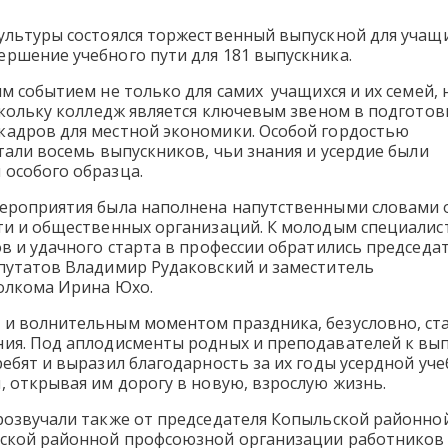
ультуры состоялся торжественный выпускной для учащи
ршение учебного пути для 181 выпускника.
м событием не только для самих учащихся и их семей, 
скольку колледж является ключевым звеном в подготов
адров для местной экономики. Особой гордостью
тали восемь выпускников, чьи знания и усердие были
особого образца.
ероприятия была наполнена напутственными словами 
ти и общественных организаций. К молодым специалис
в и удачного старта в профессии обратились председа
путатов Владимир Рудаковский и заместитель
олкома Ирина Юхо.
и волнительным моментом праздника, безусловно, ст
ия. Под аплодисменты родных и преподавателей к вып
ебят и выразил благодарность за их годы усердной уч
 открывая им дорогу в новую, взрослую жизнь.
розвучали также от председателя Копыльской районной
ской районной профсоюзной организации работников