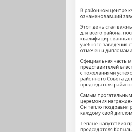
В районном центре к
ознаменовавший заве
Этот день стал важны
для всего района, по
квалифицированных к
учебного заведения с
отмечены дипломами 
Официальная часть м
представителей влас
с пожеланиями успехо
районного Совета де
председателя райисп
Самым трогательным 
церемония награжден
Он тепло поздравил р
каждому свой диплом,
Теплые напутствия п
председателя Копыль