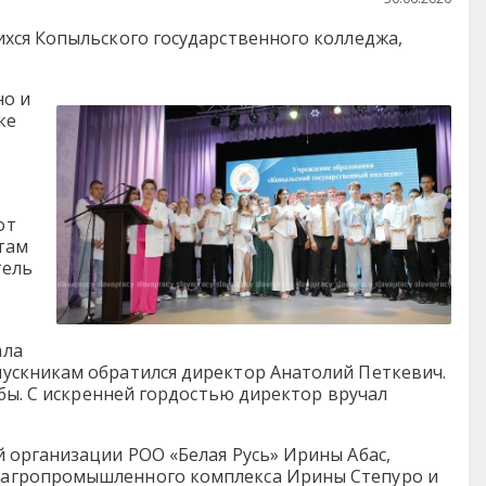
хся Копыльского государственного колледжа,
но и
ке
от
там
тель
ала
ускникам обратился директор Анатолий Петкевич.
ебы. С искренней гордостью директор вручал
 организации РОО «Белая Русь» Ирины Абас,
 агропромышленного комплекса Ирины Степуро и