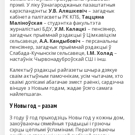
прэміі. У ліку ўзнагароджаных пазаштатныя
карэспандэнты:
У.В. Аляшкевіч
– загадчык
кабінета палітасветы РК КПБ,
Таццяна
Маліноўская
– студэнтка факультэта
журналістыкі БДУ,
У.М. Калацкі
– пенсіянер,
загадчык прыёмнай рэдакцыі ў Цімкавіцкім
сельсавеце,
А.А. Кандыбовіч
– персанальны
пенсіянер, загадчык прыёмнай рэдакцыі ў
Слабада-Кучынскім сельсавеце,
І.М. Холад
–
настаўнік Чырвонадуброўскай СШ і інш.
Калектыў рэдакцыі райгазеты шчыра дзякуе
сваім актыўным памочнікам, усім чытачам, хто
сваімі допісамі абагачае змест раёнкі, сардэчна
віншуе з Новым годам, жадае ўсяго самага
найлепшага».
У Новы год – разам
З году ў год прыходзіць Новы год у кожны дом,
захоўваючы сямейныя традыцыі і грэючы
сэрцы цёплымі ўспамінамі. Перагортваючы