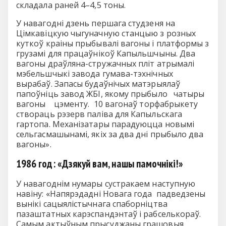
складала раней 4–4,5 тоны.
У навагодні дзень першага студзеня на
Цімкавіцкую чыгуначную станцыю з розных
куткоў краіны прыбывалі вагоны і платформы з
грузамі для працаўнікоў Капыльшчыны. Два
вагоны драўляна-стружачных пліт атрымалі
мэбельшчыкі завода гумава-тэхнічных
вырабаў. Запасы будаўнічых матэрыялаў
папоўніць завод ЖБІ, якому прыбыло чатыры
вагоны цэменту. 10 вагонаў торфабрыкету
створаць рэзерв паліва для Капыльскага
гартопа. Механізатары парадуюцца новымі
сельгасмашынамі, якіх за два дні прыбыло два
вагоны».
1986 год: «Дзякуй вам, нашы памочнікі!»
У навагоднім нумары сустракаем наступную
навіну: «Напярэдадні Новага года падведзены
вынікі сацыялістычнага спаборніцтва
пазаштатных карэспандэнтаў і рабселькораў.
Самым актыўным прысуджаны грашовыя