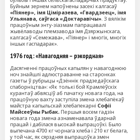
Буйным зернем напоўнены засекі калгасаў
«Піянер», імя Ціміразева, «Гвардзеец», імя
Ульянава, саўгаса «Доктаравічы»
. З вялікім
працоўным энту-зіазмам папрацавалі
жывёлаводы племзавода імя Дзяржынскага,
калгасаў «Семежава», «Піянер» і многіх, многіх
іншых гаспадарак».
1976 год: «Навагодняя – рэкордная»
Дасягненні працоўных капылян у навагоднюю
ноч знайшлі адлюстраванне на старонках
газеты ў рубрыцы «Дзённік прадзедаўскага
спаборніцтва»: «Як толькі бой Крамлёўскіх
курантаў абвясціў аб пачатку новага года, на
працоўную вахту заступіла змена хлебапёкаў
майстра капыльскай хлебапекарні
Софіі
Майсееўны Рыбак.
Першыя восем гадзін
новага года змена азнаменавала ўдарнай
працай і дабілася высокай выпрацоўкі. Было
выпечана 4700 кг чорнага хлеба і 210 кг белага,
у той час, як сярэдняя выпрацоўка змен