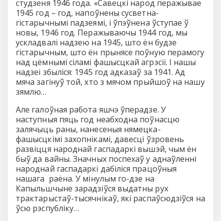
студзеня 1946 года. «Савецкі народ перажывае
1945 год – год, напоўнены сусветна-
гістарычнымі падзеямі, і ўпэўнена ўступае ў
новы, 1946 год. Перажываючы 1944 год, мы
ускладвалі надзею на 1945, што ён будзе
гістарычным, што ён прынясе поўную перамогу
над цёмнымі сіламі фашысцкай агрэсіі. І нашы
надзеі збыліся: 1945 год адказаў за 1941. Ад
мяча загінуў той, хто з мячом прыйшоў на нашу
зямлю…
Але галоўная работа яшчэ ўперадзе. У
наступныя пяць год неабходна поўнасцю
залячыць раны, нанесеныя нямецка-
фашысцкімі захопнікамі, давесці ўзровень
развіцця народнай гаспадаркі вышэй, чым ён
быў да вайны. Значных поспехаў у аднаўленні
народнай гаспадаркі дабіліся працоўныя
нашага раёна. У мінулым го-дзе на
Капыльшчыне зарадзіўся выдатны рух
трактарыстаў-тысячнікаў, які распаўсюдзіўся на
ўсю рэспубліку…