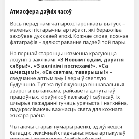
Атмасфера даўніх часоў
Вось перад намі чатырохстаронкавы выпуск –
маленькі гістарычны артэфакт, які беражліва
захоўвае дух сваёй эпохі. Кожнае слова, кожная
фатаграфія – адлюстраванне падзей той пары.
На першай старонцы нязменна красуюцца
лозунгі з заклікамі: «
З Новым годам, дарагія
сябры!», «З вялікімі поспехамі!», «Са
шчасцем!», «Са святам, таварышы!»
–
сведчанне аптымізму і веры ў светлую
будучыню. Тут жа публікуюцца віншавальныя
звароты выканкама, райсавета дэпутатаў
працоўных, кіраўнікоў калгасаў і саўгасаў. Іх
шчырыя пажаданні гучаць урачыста і натхнёна,
падкрэсліваючы важнасць свята для кожнага
жыхара раёна.
Чытаючы старыя нумары раёнкі, здзіўляешся
багаццю лексічнай спадчыны: мова артыкулаў
простая і зразумелая. Асаблівай увагі