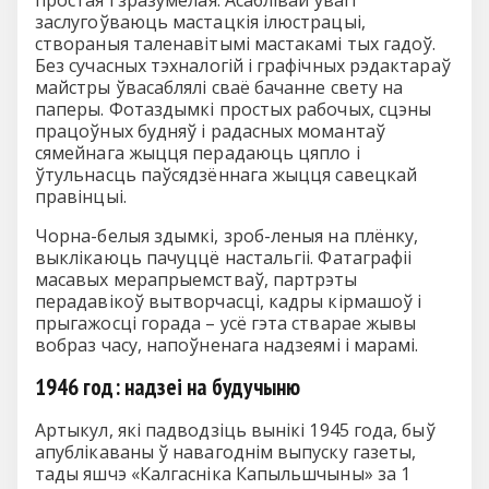
заслугоўваюць мастацкія ілюстрацыі,
створаныя таленавітымі мастакамі тых гадоў.
Без сучасных тэхналогій і графічных рэдактараў
майстры ўвасаблялі сваё бачанне свету на
паперы. Фотаздымкі простых рабочых, сцэны
працоўных будняў і радасных момантаў
сямейнага жыцця перадаюць цяпло і
ўтульнасць паўсядзённага жыцця савецкай
правінцыі.
Чорна-белыя здымкі, зроб-леныя на плёнку,
выклікаюць пачуццё настальгіі. Фатаграфіі
масавых мерапрыемстваў, партрэты
перадавікоў вытворчасці, кадры кірмашоў і
прыгажосці горада – усё гэта стварае жывы
вобраз часу, напоўненага надзеямі і марамі.
1946 год: надзеі на будучыню
Артыкул, які падводзіць вынікі 1945 года, быў
апублікаваны ў навагоднім выпуску газеты,
тады яшчэ «Калгасніка Капыльшчыны» за 1