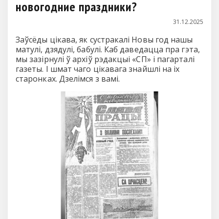
новогодние праздники?
31.12.2025
Заўсёды цікава, як сустракалі Новы год нашы
матулі, дзядулі, бабулі. Каб даведацца пра гэта,
мы зазірнулі ў архіў рэдакцыі «СП» і пагарталі
газеты. І шмат чаго цікавага знайшлі на іх
старонках. Дзелімся з вамі.