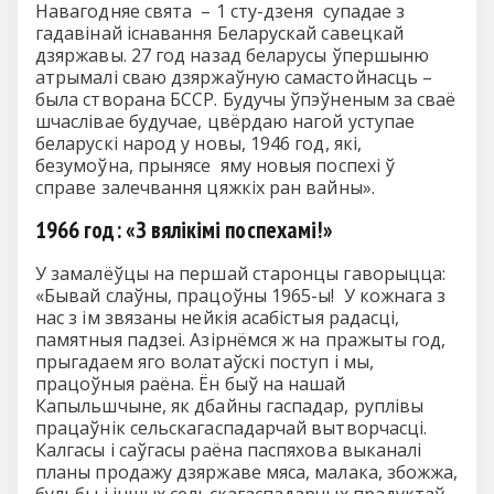
Навагодняе свята – 1 сту-дзеня супадае з
гадавінай існавання Беларускай савецкай
дзяржавы. 27 год назад беларусы ўпершыню
атрымалі сваю дзяржаўную самастойнасць –
была створана БССР. Будучы ўпэўненым за сваё
шчаслівае будучае, цвёрдаю нагой уступае
беларускі народ у новы, 1946 год, які,
безумоўна, прынясе яму новыя поспехі ў
справе залечвання цяжкіх ран вайны».
1966 год: «З вялікімі поспехамі!»
У замалёўцы на першай старонцы гаворыцца:
«Бывай слаўны, працоўны 1965-ы! У кожнага з
нас з ім звязаны нейкія асабістыя радасці,
памятныя падзеі. Азірнёмся ж на пражыты год,
прыгадаем яго волатаўскі поступ і мы,
працоўныя раёна. Ён быў на нашай
Капыльшчыне, як дбайны гаспадар, руплівы
працаўнік сельскагаспадарчай вытворчасці.
Калгасы і саўгасы раёна паспяхова выканалі
планы продажу дзяржаве мяса, малака, збожжа,
бульбы і іншых сельскагаспадарчых прадуктаў.