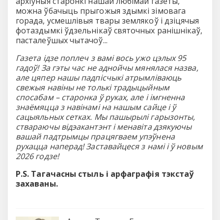
архіўныя старонкі нашай любімай газеты,
можна ўбачыць прыгожыя здымкі зімовага
горада, усмешлівыя твары землякоў і дзіцячыя
фотаздымкі ўдзельнікаў святочных ранішнікаў,
пасталеўшых чытачоў...
Газета ідзе поплеч з вамі вось ужо цэлых 95
гадоў! За гэты час не аднойчы мянялася назва,
але цяпер нашы падпісчыкі атрымліваюць
свежыя навіны не толькі традыцыйным
спосабам – старонка ў руках, але і імгненна
знаёмяцца з навінамі на нашым сайце і ў
сацыяльных сетках. Мы пашырылі гарызонты,
ствараючы відэакантэнт і менавіта дзякуючы
вашай падтрымцы працягваем упэўнена
рухацца наперад! Заставайцеся з намі і ў новым
2026 годзе!
Р.S. Тагачасны стыль і арфаграфія тэкстаў
захаваны.