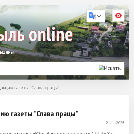
льщины
акцию газеты "Слава працы"
ию газеты "Слава працы"
21.11.2025
тников кружка «Юный корреспондент» СШ № 3 г.