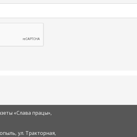
азеты «Слава працы»,
Копыль, ул. Тракторная,