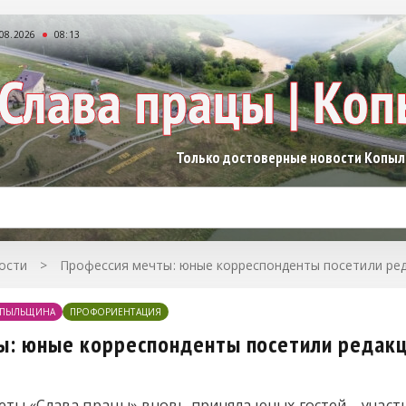
.08.2026
08:13
Только достоверные новости Копы
ости
>
Профессия мечты: юные корреспонденты посетили ред
ПЫЛЬЩИНА
ПРОФОРИЕНТАЦИЯ
ы: юные корреспонденты посетили редакц
зеты «Слава працы» вновь приняла юных гостей – учас