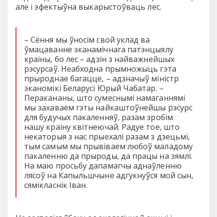
але і эфектыўна выкарыстоўваць лес.
– Сёння мы ўносім свой уклад ва
ўмацаванне эканамічнага патэнцыялу
краіны, бо лес – адзін з найважнейшых
рэсурсаў. Неабходна прымножыць гэта
прыроднае багацце, – адзначыў міністр
эканомікі Беларусі Юрый Чабатар. –
Перакананы, што сумеснымі намаганнямі
мы захаваем гэты найкаштоўнейшы рэсурс
для будучых пакаленняў, разам зробім
нашу краіну квітнеючай. Радуе тое, што
некаторыя з нас прыехалі разам з дзецьмі,
тым самым мы прывіваем любоў маладому
пакаленню да прыроды, да працы на зямлі.
На маю просьбу дапамагчы аднаўленню
лясоў на Капыльшчыне адгукнуўся мой сын,
сямікласнік Іван.