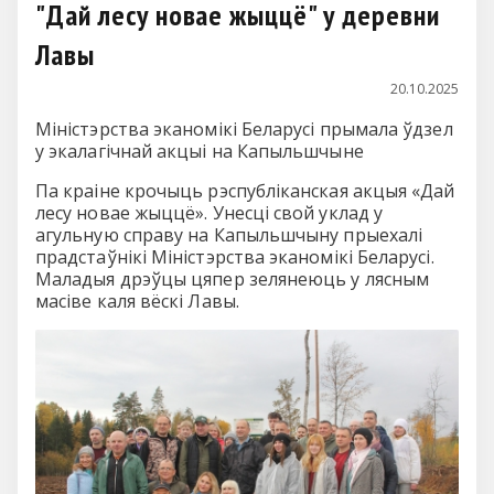
"Дай лесу новае жыццё" у деревни
Лавы
20.10.2025
Міністэрства эканомікі Беларусі прымала ўдзел
у экалагічнай акцыі на Капыльшчыне
Па краіне крочыць рэспубліканская акцыя «Дай
лесу новае жыццё». Унесці свой уклад у
агульную справу на Капыльшчыну прыехалі
прадстаўнікі Міністэрства эканомікі Беларусі.
Маладыя дрэўцы цяпер зелянеюць у лясным
масіве каля вёскі Лавы.