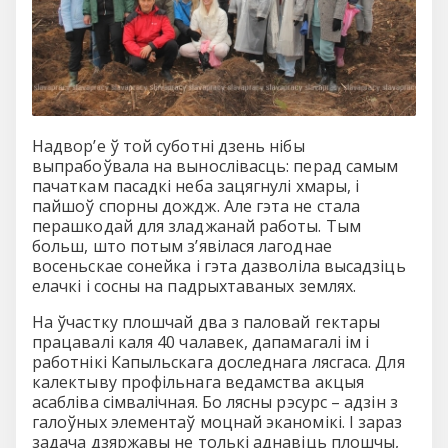
Надвор’е ў той суботні дзень нібы
выпрабоўвала на вынослівасць: перад самым
пачаткам пасадкі неба зацягнулі хмары, і
пайшоў спорны дождж. Але гэта не стала
перашкодай для зладжанай работы. Тым
больш, што потым з’явілася лагоднае
восеньскае сонейка і гэта дазволіла высадзіць
елачкі і сосны на падрыхтаваных землях.
На ўчастку плошчай два з паловай гектары
працавалі каля 40 чалавек, дапамагалі ім і
работнікі Капыльскага доследнага лясгаса. Для
калектыву профільнага ведамства акцыя
асабліва сімвалічная. Бо лясны рэсурс – адзін з
галоўных элементаў моцнай эканомікі. І зараз
задача дзяржавы не толькі аднавіць плошчы,