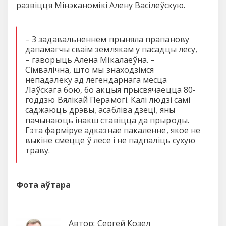
развіцця Мінэканомікі Алену Васілеўскую.
– З задавальненнем прыняла прапанову
дапамагчы сваім землякам у пасадцы лесу,
– гаворыць Алена Мікалаеўна. –
Сімвалічна, што мы знаходзімся
непадалёку ад легендарнага месца
Лаўскага бою, бо акцыя прысвячаецца 80-
годдзю Вялікай Перамогі. Калі людзі самі
саджаюць дрэвы, асабліва дзеці, яны
пачынаюць інакш ставіцца да прыроды.
Гэта фарміруе адказнае пакаленне, якое не
выкіне смецце ў лесе і не падпаліць сухую
траву.
Фота аўтара
Автор:
Сергей Козел