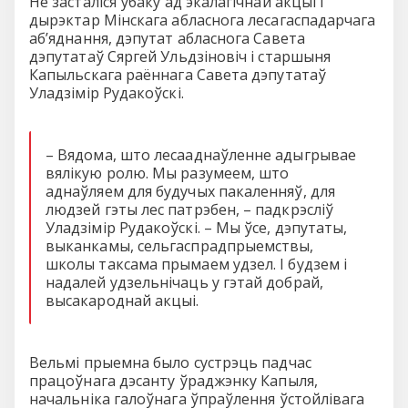
Не засталіся ўбаку ад экалагічнай акцыі і
дырэктар Мінскага абласнога лесагаспадарчага
аб’яднання, дэпутат абласнога Савета
дэпутатаў Сяргей Ульдзіновіч і старшыня
Капыльскага раённага Савета дэпутатаў
Уладзімір Рудакоўскі.
– Вядома, што лесааднаўленне адыгрывае
вялікую ролю. Мы разумеем, што
аднаўляем для будучых пакаленняў, для
людзей гэты лес патрэбен, – падкрэсліў
Уладзімір Рудакоўскі. – Мы ўсе, дэпутаты,
выканкамы, сельгаспрадпрыемствы,
школы таксама прымаем удзел. І будзем і
надалей удзельнічаць у гэтай добрай,
высакароднай акцыі.
Вельмі прыемна было сустрэць падчас
працоўнага дэсанту ўраджэнку Капыля,
начальніка галоўнага ўпраўлення ўстойлівага