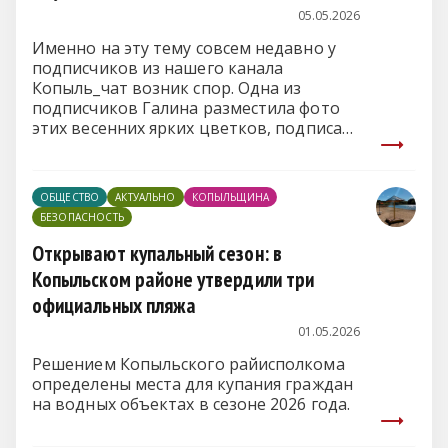
05.05.2026
Именно на эту тему совсем недавно у
подписчиков из нашего канала
Копыль_чат возник спор. Одна из
подписчиков Галина разместила фото
этих весенних ярких цветков, подписав
«Веснушки весны». На что тут же Гена
ей ответил, что это страшный сорняк.
Затем в дискуссию включились и другие
ОБЩЕСТВО
АКТУАЛЬНО
КОПЫЛЬЩИНА
подписчики.
БЕЗОПАСНОСТЬ
Открывают купальный сезон: в
Копыльском районе утвердили три
официальных пляжа
01.05.2026
Решением Копыльского райисполкома
определены места для купания граждан
на водных объектах в сезоне 2026 года.