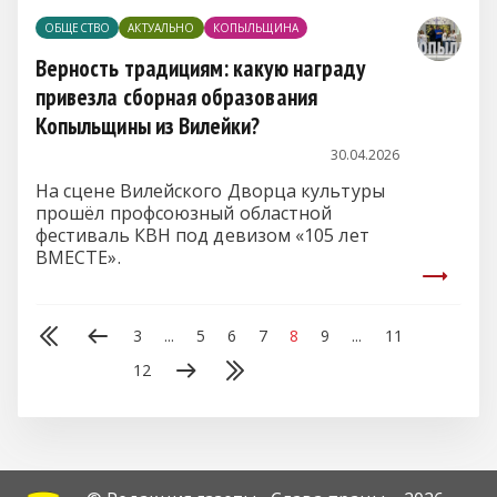
ОБЩЕСТВО
АКТУАЛЬНО
КОПЫЛЬЩИНА
Верность традициям: какую награду
привезла сборная образования
Копыльщины из Вилейки?
30.04.2026
На сцене Вилейского Дворца культуры
прошёл профсоюзный областной
фестиваль КВН под девизом «105 лет
ВМЕСТЕ».
3
...
5
6
7
8
9
...
11
12