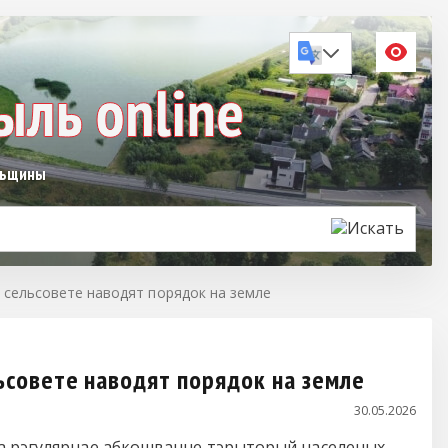
льщины
м сельсовете наводят порядок на земле
льсовете наводят порядок на земле
30.05.2026
ца рэгулярнае абкошванне тэрыторый населеных