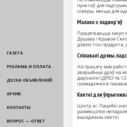
пунктаў для падтрыма
скверы, месцы для ад
Малако з падвор’яў
Працягваецца закуп м
Душава і Крывое Сяло.
дзвюх тон прадукта, у
ГАЗЕТА
Спілавалі дрэвы, пад
На працягу мая работ
РЕКЛАМА И ОПЛАТА
аварыйных дрэў на мо
дарожнікі (ДРБУ № 124
ДОСКА ОБЪЯВЛЕНИЙ
грамадзянскіх пахаван
Кветкі для ўпрыгожв
АРХИВ
Цэнтр аг. Пацейкі зн
КОНТАКТЫ
размясціліся непадал
высаджаны кветкі.
ВОПРОС — ОТВЕТ