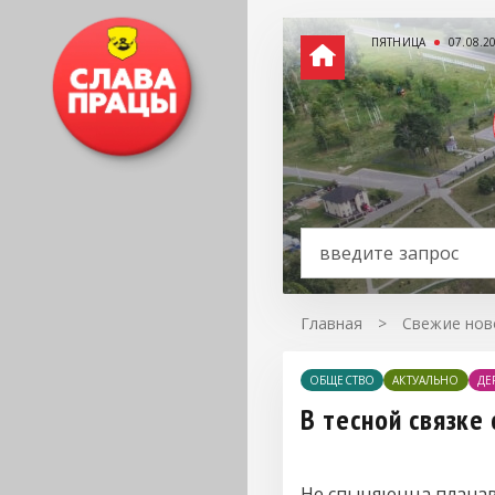
ПЯТНИЦА
07.08.2
Главная
>
Свежие нов
ОБЩЕСТВО
АКТУАЛЬНО
ДЕ
В тесной связке
Не спыняюцца планав