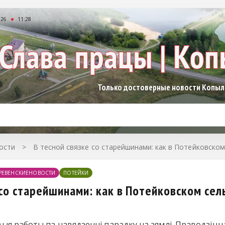
026
11:28
Только достоверные новости Копы
ости
>
В тесной связке со старейшинами: как в Потейковско
РЕВЕНСКИЕНОВОСТИ
ПОТЕЙКИ
 со старейшинами: как в Потейковском се
ыя работы па навядзенні парадку на зямлі. Праводзіц