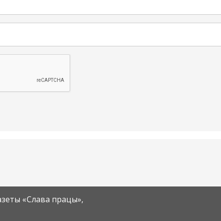
азеты «Слава працы»,