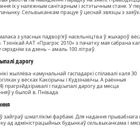
ння іх у належным санітарным і эстэтычным стане. У пе
пачынку. Сельвыканкам працуе ў цеснай звязцы з заяўк
алака з уласных падвор’яў насельніцтва ў жыхароў вёс
 Тэхнікай ААТ «Прагрэс 2010» з пачатку мая сабрана ка
 сярэднім за дзень – амаль 100 літраў.
сыпалі дарогу
нікі жыллёва-камунальнай гаспадаркі спілавалі каля 30
гілках у вёсках Какорычы і Кудзінавічы. А раённыя
) прагрэйдзіравалі і падсыпалі дарогу да месца
няў у былой в. Пнівада.
ання
оў зайграў шматлікімі фарбамі. Для надання прывабнаг
ёку ад адміністрацыйных будынкаў сельвыканкама і мяс