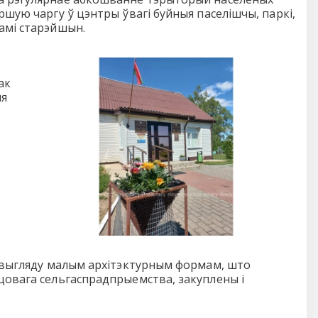
ршую чаргу ў цэнтры ўвагі буйныя паселішчы, паркі,
амі старэйшын.
ак
ля
а выгляду малым архітэктурным формам, што
цовага сельгаспрадпрыемства, закуплены і