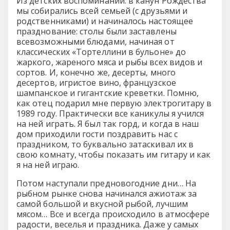
Из детских воспоминаний: в канун Рождества
мы собирались всей семьей (с друзьями и
родственниками) и начиналось настоящее
празднование: столы были заставлены
всевозможными блюдами, начиная от
классических «Тортеллини в бульоне» до
жаркого, жареного мяса и рыбы всех видов и
сортов. И, конечно же, десерты, много
десертов, игристое вино, французское
шампанское и гигантские креветки. Помню,
как отец подарил мне первую электрогитару в
1989 году. Практически все каникулы я учился
на ней играть. Я был так горд, и когда в наш
дом приходили гости поздравить нас с
праздником, то буквально затаскивал их в
свою комнату, чтобы показать им гитару и как
я на ней играю.
Потом наступали предновогодние дни… На
рыбном рынке снова начинался ажиотаж за
самой большой и вкусной рыбой, лучшим
мясом… Все и всегда происходило в атмосфере
радости, веселья и праздника. Даже у самых