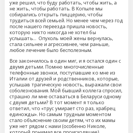
уже решил, что буду работать, чтобы жить, а
не жить, чтобы работать. В Копыле мы
собирались открыть пиццерию, чтобы
трудиться всей семьей. Но менее чем через год
после нашего переезда пришла новость,
которую никто никогда не хотел бы
услышать… Опухоль моей жены вернулась,
стала сильнее и агрессивнее, чем раньше,
любое лечение было бесполезным.
Все закончилось в один миг, и я остался один с
двумя детьми. Помню многочисленные
телефонные звонки, поступавшие ко мне из
Италии от друзей и родственников, которые,
услышав трагическую новость, выражали свои
соболезнования. Мой бывший коллега спросил,
страшно ли мне оставаться в Беларуси одному
с двумя детьми? В тот момент я только
ответил, что «трус умирает сто раз, храбрец
единожды». Но самым трудным моментом
стало объяснение своим детям, что их мамы
уже нет рядом с нами (особенно Николе,
который понимал все происходящее).