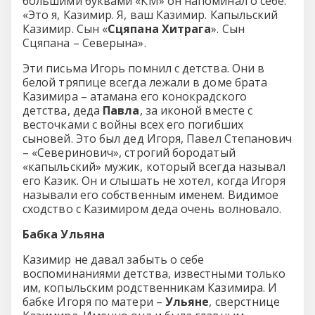
большими буквами «КМ» он напоминал о себе:
«Это я, Казимир. Я, ваш Казимир. Капыльский
Казимир. Сын «
Сцяпана Хитрага
». Сын
Сцяпана – Северына».
Эти письма Игорь помнил с детства. Они в
белой тряпице всегда лежали в доме брата
Казимира – атамана его конокрадского
детства, деда
Павла
, за иконой вместе с
весточками с войны всех его погибших
сыновей. Это был дед Игоря, Павел Степанович
– «Северинович», строгий бородатый
«капыльский» мужик, который всегда называл
его Казик. Он и слышать не хотел, когда Игоря
называли его собственным именем. Видимое
сходство с Казимиром деда очень волновало.
Бабка Ульяна
Казимир не давал забыть о себе
воспоминаниями детства, известными только
им, копыльским родственникам Казимира. И
бабке Игоря по матери –
Ульяне
, сверстнице