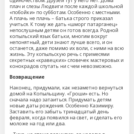
одиночеством. Друзей тут у него нет. Дома
плач и слезы Людвиги после каждой школьной
«побойки» по субботам. Особенно с местными.
А плачь не плачь – батька строго приказал
учиться. К тому же дать «шморг патарганец»
непослушным детям он готов всегда. Родной
копыльский язык батьки, многим вокруг
непонятный, дети знают лучше всего, и он
останется, даже помимо их воли, с ними на всю
жизнь. Эту копыльскую речь с примесями
секретных «кравецких» словечек мастеровых и
конокрадов спутать ни с чем невозможно.
Возвращение
Наконец, придумали, как незаметно вернуться
домой на Копыльщину. «Гроши» есть. Но
сначала надо затаиться. Придумать детям
новые даты рождения. Особенно Казимиру.
Заставить его забыть тринадцатый день
февраля, когда появился на свет, и сделать его
моложе на год или два.