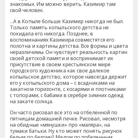
знакомых. Им можно верить. Казимир там
свой человек.
…А в Копыле больше Казимир никогда не был.
Только память копыльского детства не
покидала его никогда. Позднее, в
воспоминаниях Казимира совместятся его
полотна и картины детства. Все формы и цвета
неразличимы. Он чувствует реальность картин
своей детской памяти и воспринимает их
присутствие в своем крестьянском мире
городского художника как свое далекое
копыльское детство, которое навсегда держит
его у копыльского дома – с всадниками на
закатном горизонте, с косарями и плотниками
с топорами, с бабами в серебре зимних одежд
на закате солнца.
Он часто рисовал все это на отбеленной по
пятницам домашней печке. Рисовал, несмотря
на обидные «мянушки» про «маляра», на
тумаки батьки. Ну кто может понять рисунок
белым по белому? Мелом по побеленным