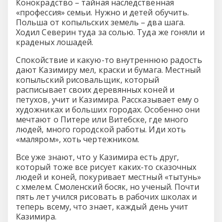
Конокрадство – тайная наследственная
«профессия» семьи. Нужно и детей обучить.
Польша от копыльских земель – два шага.
Ходил Северин туда за солью. Туда же гоняли и
краденых лошадей.
Спокойствие и какую-то внутреннюю радость
дают Казимиру мел, краски и бумага. Местный
копыльский рисовальщик, который
расписывает своих деревянных коней и
петухов, учит и Казимира. Рассказывает ему о
художниках и больших городах. Особенно они
мечтают о Питере или Витебске, где много
людей, много городской работы. Иди хоть
«маляром», хоть чертежником.
Все уже знают, что у Казимира есть друг,
который тоже все рисует каких-то сказочных
людей и коней, покуривает местный «тытунь»
с хмелем. Смоленский босяк, но ученый. Почти
пять лет учился рисовать в рабочих школах и
теперь всему, что знает, каждый день учит
Казимира.