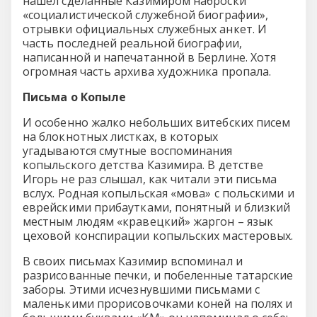
нашел сделанные Казимиром наброски
«социалистической служебной биографии»,
отрывки официальных служебных анкет. И
часть последней реальной биографии,
написанной и напечатанной в Берлине. Хотя
огромная часть архива художника пропала.
Письма о Копыле
И особенно жалко небольших витебских писем
на блокнотных листках, в которых
угадываются смутные воспоминания
копыльского детства Казимира. В детстве
Игорь не раз слышал, как читали эти письма
вслух. Родная копыльская «мова» с польскими и
еврейскими прибаутками, понятный и близкий
местным людям «кравецкий» жаргон – язык
цеховой конспирации копыльских мастеровых.
В своих письмах Казимир вспоминал и
разрисованные печки, и побеленные татарские
заборы. Этими исчезнувшими письмами с
маленькими прорисовочками коней на полях и