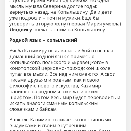
…Долгое время жили под Киевом. Но одна
мысль мучала Северина долгие годы:
вернуться назад, на Копыльщину. Да и дети
уже подросли – почти мужики. Еще бы
уговорить вторую жену (первая Мария умерла)
Людвигу
поехать с ним на Копыльщину.
Родной язык – копыльский
Учеба Казимиру не давалась и бойко не шла.
Домашний родной язык с примесью
копыльского, польского и «кравецкого» в
конотопской церковно-приходской школе
путал все мысли. Все над ним смеются. А свои
письма друзьям и родным, как и свою
философию нового искусства, Казимир
напишет на родном языке латинским
шрифтом. Потом весь мир будет переводить и
искать аналоги смачным копыльским
словечкам и байкам.
В школе Казимир отличается постоянными
выдумками и своим внутренним