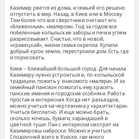
Казимир рвется из дома, и семьей его решено
отпустить в мир. Назад, в Киев или в Москву.
Тем более что все сверстники считают его
«блаженным», «маляром». Год за годом все
побеленные копыльские заборы и печки углем
разрисовывает. Счастье, что в новой,
«кравецкай», жизни семья окрепла. Купили
добрый кусок земли, перестроили дом. Есть где
и порисовать.
Киев – ближайший большой город. Для начала
Казимиру нужно устроиться и, по копыльской
традиции, пожить у знакомого «маляра». И за
семейный пансион помогать ему красить
панские имения и городские особняки. Работа
простая и интересная. Когда нет разъездов,
можно учиться на чертежника у «аркитэктара».
Учиться бесплатно. И еще можно брать,
сколько хочешь, бумаги, карандашей и
цветной туши. Пан с интересом смотрит на
Казимировы наброски. Можно и учиться.
Сподручней всего в Курске, где много