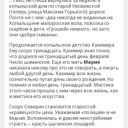
…Тихо, не спеша вернулись за неделю в
копыльский дом по старой Несвижской
(теперь улица Максима Горького) дороге.
Почти ни с чем –два никогда не виданных на
Копыльщине малоросских вола, повозка со
скарбом и дети. «Грошей» немного, но зато
они «добра схаваны».
Продолжается копыльское детство Казимира.
Ему скоро тринадцать. Казимир знал точно,
что родился на тринадцатый день февраля.
Число шаманское. Еще его мать
Мария
наказала никому про это не говорить, а писать
любой другой день. Казимир всю жизнь
сознательно путал день своего рождения. Но
помнил и любил день тринадцатый. Мистика
этого числа прошла с ним через всю жизнь, как
и мистика его искусства.
Скоро Северин становится старостой
«кравецкого» цеха. Уважаемая «позиция» и не
бедная. Вспомнилась и давняя неистребимая
страсть – красть цыганских лошадей.