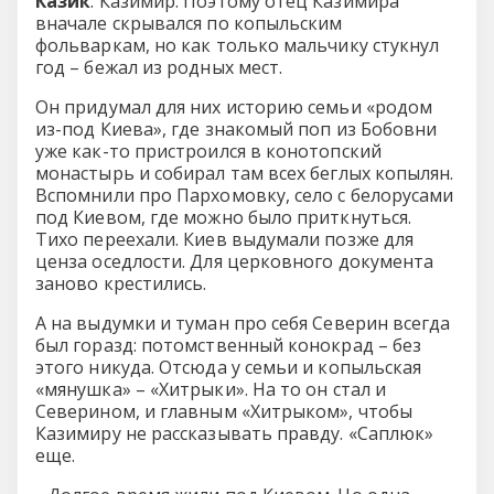
Казик
. Казимир. Поэтому отец Казимира
вначале скрывался по копыльским
фольваркам, но как только мальчику стукнул
год – бежал из родных мест.
Он придумал для них историю семьи «родом
из-под Киева», где знакомый поп из Бобовни
уже как-то пристроился в конотопский
монастырь и собирал там всех беглых копылян.
Вспомнили про Пархомовку, село с белорусами
под Киевом, где можно было приткнуться.
Тихо переехали. Киев выдумали позже для
ценза оседлости. Для церковного документа
заново крестились.
А на выдумки и туман про себя Северин всегда
был горазд: потомственный конокрад – без
этого никуда. Отсюда у семьи и копыльская
«мянушка» – «Хитрыки». На то он стал и
Северином, и главным «Хитрыком», чтобы
Казимиру не рассказывать правду. «Саплюк»
еще.