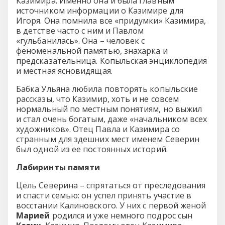
Казимира. Именно она и была главным
источником информации о Казимире для
Игоря. Она помнила все «придумки» Казимира,
в детстве часто с ним и Павлом
«гульбанилась». Она – человек с
феноменальной памятью, знахарка и
предсказательница. Копыльская энциклопедия
и местная ясновидящая.
Бабка Ульяна любила повторять копыльские
рассказы, что Казимир, хоть и не совсем
нормальный по местным понятиям, но выжил
и стал очень богатым, даже «начальником всех
художников». Отец Павла и Казимира со
странным для здешних мест именем Северин
был одной из ее постоянных историй.
Лабиринты памяти
Цель Северина – спрятаться от преследования
и спасти семью: он успел принять участие в
восстании Калиновского. У них с первой женой
Марией
родился и уже немного подрос сын