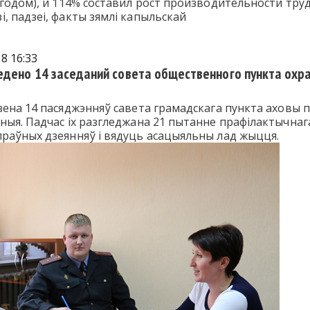
 годом), и 114% составил рост производительности труд
і, падзеі, факты зямлі капыльскай
8 16:33
едено 14 заседаний совета общественного пункта охр
зена 14 пасяджэнняў савета грамадскага пункта аховы 
ыя. Падчас іх разгледжана 21 пытанне прафілактычнага 
раўных дзеянняў і вядуць асацыяльны лад жыцця.