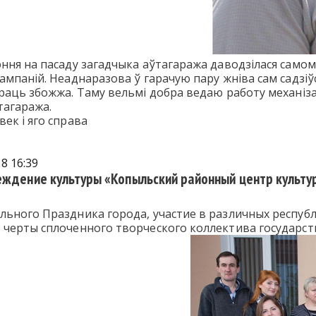
ння на пасаду загадчыка аўтагаража даводзілася само
ампаній. Неаднаразова ў гарачую пару жніва сам садзі
раць збожжа. Таму вельмі добра ведаю работу механізат
тагаража.
век і яго справа
8 16:39
еждение культуры «Копыльский районный центр культур
льного Праздника города, участие в различных респуб
 черты сплоченного творческого коллектива государс