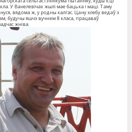
нагорскага сельгастэхнікума пытанняў, куды ісці
кла. У Ванелевічах жылі мае бацька і маці. Таму
уся, вядома ж, у родны калгас. Цану хлебу ведаў з
ам, будучы яшчэ вучнем 8 класа, працаваў
адчас жніва.