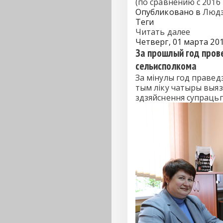
(по сравнению с 2016
Опубликовано в
Людз
Теги
Читать далее
Четверг, 01 марта 201
За прошлый год пров
сельисполкома
За мінулы год правед
тым ліку чатыры выязн
здзяйснення супрацьп