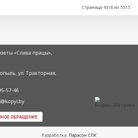
Страница 4316 из 5515
азеты «Слава працы»,
Копыль, ул. Тракторная,
95-57-46
m@kopyl.by
ННОЕ ОБРАЩЕНИЕ
Разработка:
Парасон СПК