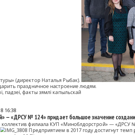
туры» (директор Наталья Рыбак).
 дарить праздничное настроение людям.
і, падзеі, факты зямлі капыльскай
8 16:38
» — «ДРСУ № 124» придает большое значение созданию
и коллектив филиала КУП «Миноблдорстрой» — «ДРСУ №
.
Предприятием в 2017 году достигнут темп