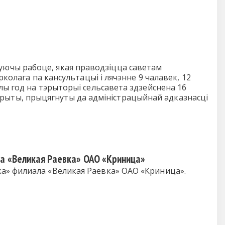
уючы рабоце, якая праводзіцца саветам
колага па кансультацыі і лячэнне 9 чалавек, 12
лы год на тэрыторыі сельсавета здзейснена 16
раскрыты, прыцягнуты да адміністрацыйнай адказнасці
ла «Великая Раевка» ОАО «Криница»
а» филиала «Великая Раевка» ОАО «Криница».