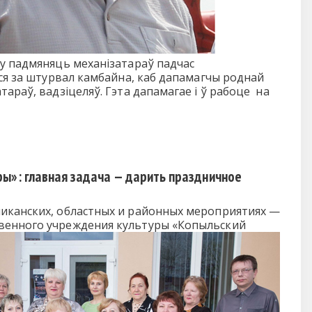
му падмяняць механізатараў падчас
ўся за штурвал камбайна, каб дапамагчы роднай
араў, вадзіцеляў. Гэта дапамагае і ў рабоце на
ы»: главная задача — дарить праздничное
ликанских, областных и районных мероприятиях —
твенного учреждения культуры «Копыльский