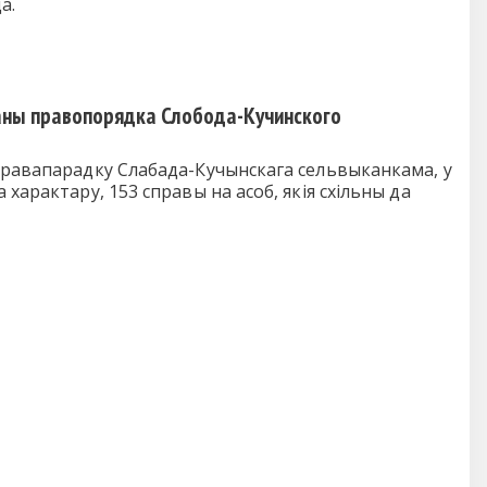
а.
аны правопорядка Слобода-Кучинского
правапарадку Слабада-Кучынскага сельвыканкама, у
характару, 153 справы на асоб, якія схільны да