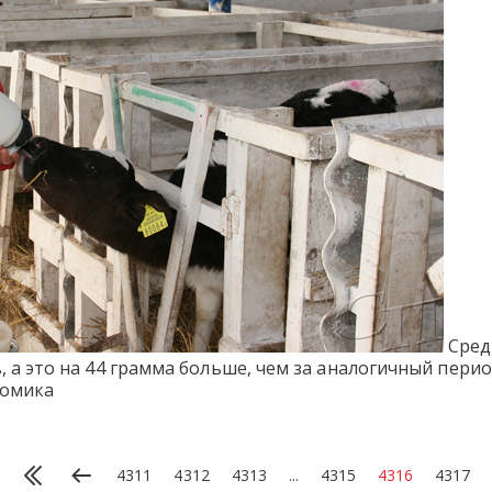
Сред
, а это на 44 грамма больше, чем за аналогичный перио
омика
4311
4312
4313
...
4315
4316
4317