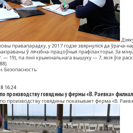
Дзяк
овы правапарадку, у 2017 годзе звярнуліся да ўрача-нар
акіраваны ў лячэбна-працоўныя прафілакторыі. За міну
г. — 19), па лініі крымінальнага вышуку — 7, якія ўсе 
88).
н. Безопасность
8 16:24
по производству говядины у фермы «В. Раевка» филиа
по производству говядины показывает ферма «В. Раевк