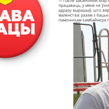
— Пасля заканчэння Мар’і
працаваць, у мяне не ўзні
адразу вырашыў, што вярн
маленства: разам з бацьк
памочнікам камбайнера п