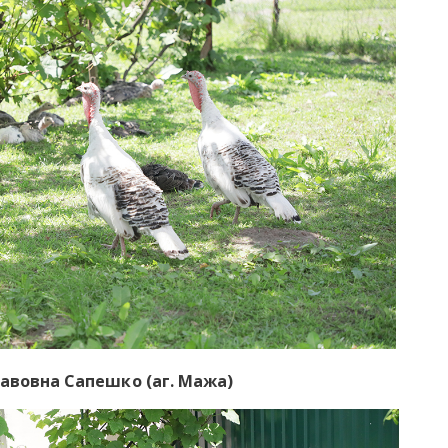
лавовна Сапешко (аг. Мажа)