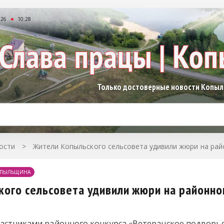
026
10:28
Только достоверные новости Копы
ости
>
Жители Копыльского сельсовета удивили жюри на рай
ПЫЛЬЩИНА
ого сельсовета удивили жюри на районно
частниками районного конкурса «Ветеранское подворье