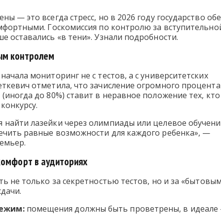
ны — это всегда стресс, но в 2026 году государство об
мфортными. Госкомиссия по контролю за вступительной
е оставались «в тени». Узнали подробности.
ым контролем
начала мониторинг не с тестов, а с университетских
еткевич отметила, что зачисление огромного процента
(иногда до 80%) ставит в неравное положение тех, кто
конкурсу.
 найти лазейки через олимпиады или целевое обучени
ечить равные возможности для каждого ребенка», —
емьер.
комфорт в аудиториях
ть не только за секретностью тестов, но и за «бытовы
сдачи.
ежим:
помещения должны быть проветрены, в идеале