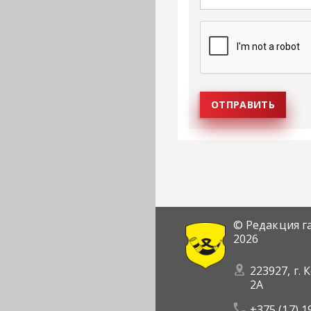
© Редакция г
2026
223927, г. 
2А
+375 (17) 1