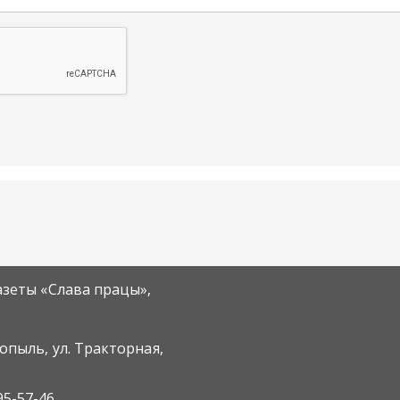
азеты «Слава працы»,
Копыль, ул. Тракторная,
95-57-46