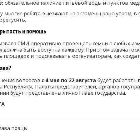
е:
обязательное наличие питьевой воды и пунктов ме
у многие ребята выезжают на экзамены рано утром, в
ерекусить.
рытость и помощь
извала СМИ оперативно оповещать семьи о любых изме
 должна быть доступна каждому. При этом задача госко
ь площадок и подсказывать организаторам, как создат
рава?
ешения вопросов
с 4 мая по 22 августа
будет работать
а Республики, Палаты представителей, органов госупр
нии будут представлены лично Главе государства.
ТА
лава працы