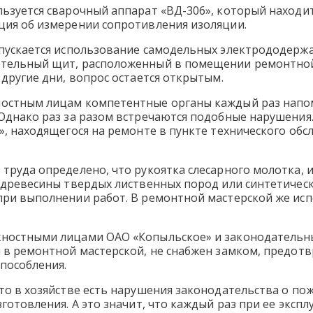
ьзуется сварочный аппарат «ВД-306», который находит
ция об измерении сопротивления изоляции.
пускается использование самодельных электрододержат
тельный щит, расположенный в помещении ремонтной 
 другие дни, вопрос остается открытым.
остным лицам компетентные органы каждый раз напо
Однако раз за разом встречаются подобные нарушения.
», находящегося на ремонте в пункте технического об
труда определено, что рукоятка слесарного молотка, 
й древесины твердых лиственных пород или синтетичес
при выполнении работ. В ремонтной мастерской же исп
ностными лицами ОАО «Копыльское» и законодательные
й в ремонтной мастерской, не снабжен замком, предо
пособления.
то в хозяйстве есть нарушения законодательства о по
зготовления. А это значит, что каждый раз при ее эксп