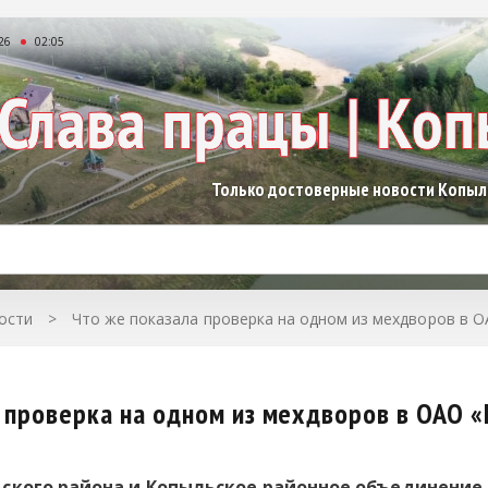
26
02:05
Только достоверные новости Копы
ости
>
Что же показала проверка на одном из мехдворов в О
 проверка на одном из мехдворов в ОАО 
ьского района и Копыльское районное объединени