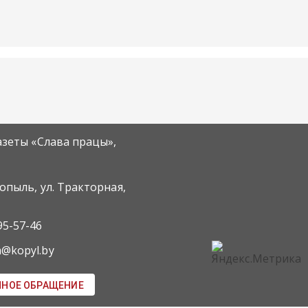
азеты «Слава працы»,
Копыль, ул. Тракторная,
95-57-46
m@kopyl.by
ННОЕ ОБРАЩЕНИЕ