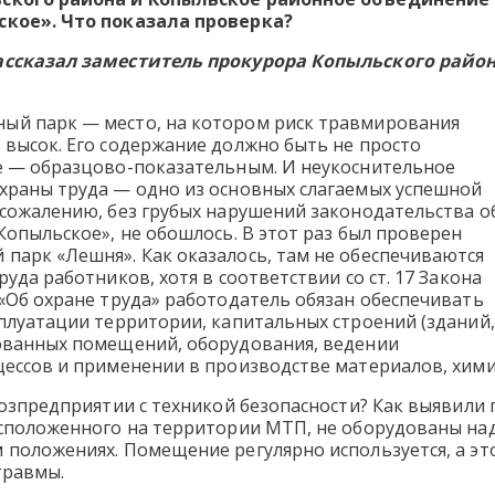
ское». Что показала проверка?
ассказал заместитель прокурора Копыльского райо
й парк — место, на котором риск травмирования
 высок. Его содержание должно быть не просто
е — образцово-показательным. И неукоснительное
храны труда — одно из основных слагаемых успешной
 сожалению, без грубых нарушений законодательства о
Копыльское», не обошлось. В этот раз был проверен
парк «Лешня». Как оказалось, там не обеспечиваются
руда работников, хотя в соответствии со ст. 17 Закона
«Об охране труда» работодатель обязан обеспечивать
плуатации территории, капитальных строений (зданий,
ованных помещений, оборудования, ведении
цессов и применении в производстве материалов, хими
ьхозпредприятии с техникой безопасности? Как выявил
асположенного на территории МТП, не оборудованы на
 положениях. Помещение регулярно используется, а эт
травмы.