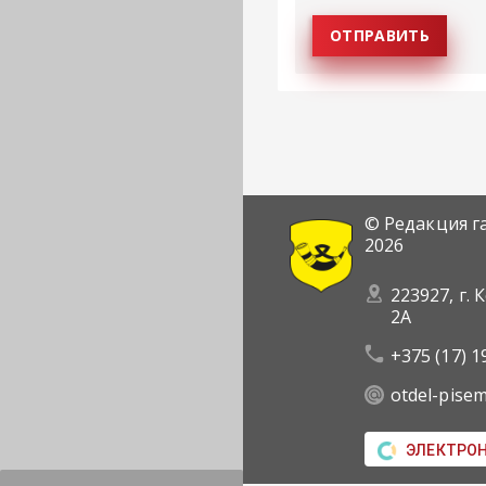
© Редакция г
2026
223927, г. 
2А
+375 (17) 1
otdel-pise
ЭЛЕКТРО