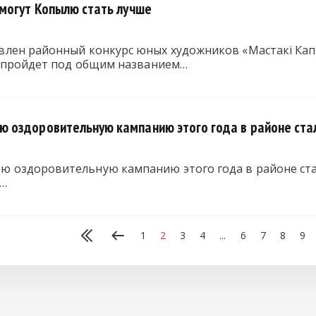
могут Копылю стать лучше
лен районный конкурс юных художников «Мастакi Ка
н пройдет под общим названием…
оздоровительную кампанию этого года в районе стал
оздоровительную кампанию этого года в районе стал
.…
1
2
3
4
...
6
7
8
9