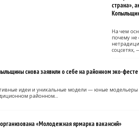
страна», а
Копыльщи
На чем ос
почему не 
нетрадици
соцсетях, 
льщины снова заявили о себе на районном эко-фесте
тивные идеи и уникальные модели — юные модельеры
радиционном районном…
 организована «Молодежная ярмарка вакансий»