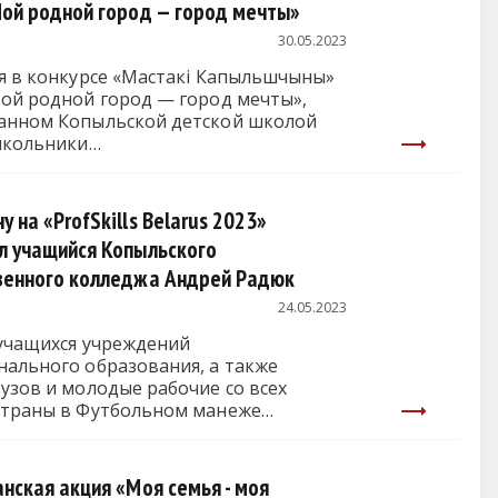
Мой родной город — город мечты»
30.05.2023
ия в конкурсе «Мастакі Капыльшчыны»
Мой родной город — город мечты»,
анном Копыльской детской школой
 школьники…
 на «ProfSkills Belarus 2023»
л учащийся Копыльского
венного колледжа Андрей Радюк
24.05.2023
 учащихся учреждений
нального образования, а также
узов и молодые рабочие со всех
страны в Футбольном манеже…
нская акция «Моя семья - моя