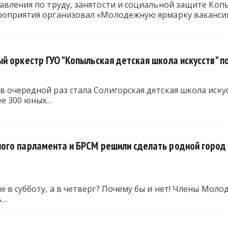
авления по труду, занятости и социальной защите Коп
роприятия организовал «Молодежную ярмарку ваканси
 оркестр ГУО "Копыльская детская школа искусств" по
 очередной раз стала Солигорская детская школа иск
ее 300 юных…
го парламента и БРСМ решили сделать родной город ч
е в субботу, а в четверг? Почему бы и нет! Члены Мо
ь…