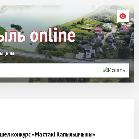
льщины
шел конкурс «Мастакі Капыльшчыны»