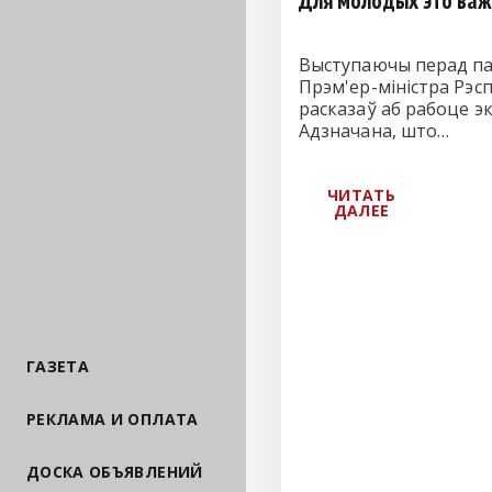
Для молодых это важн
Выступаючы перад па
Прэм'ер-міністра Рэс
расказаў аб рабоце эк
Адзначана, што…
ГАЗЕТА
РЕКЛАМА И ОПЛАТА
ДОСКА ОБЪЯВЛЕНИЙ