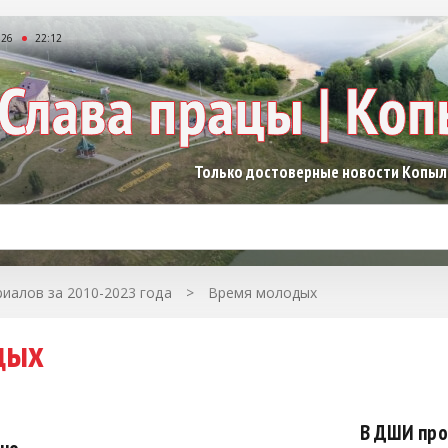
026
22:12
Только достоверные новости Копы
иалов за 2010-2023 года
>
Время молодых
дых
В ДШИ про