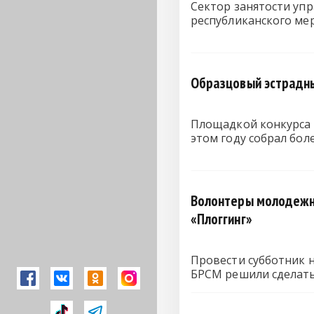
Сектор занятости упр
республиканского ме
Образцовый эстрадный
Площадкой конкурса в
этом году собрал бол
Волонтеры молодежно
«Плоггинг»
Провести субботник н
БРСМ решили сделат