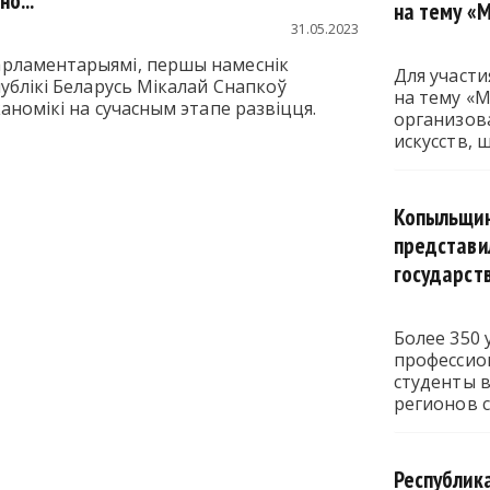
о...
на тему «
31.05.2023
рламентарыямі, першы намеснік
Для участ
публікі Беларусь Мікалай Снапкоў
на тему «
аномікі на сучасным этапе развіцця.
организов
искусств,
Копыльщину
представи
государст
Более 350
профессио
студенты в
регионов 
Республика