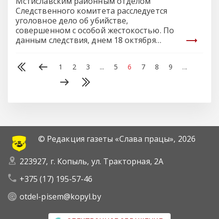
Мстиславским районным отделом
Следственного комитета расследуется
уголовное дело об убийстве,
совершенном с особой жестокостью. По
данным следствия, днем 18 октября…
1
2
3
...
5
6
7
8
9
...
© Редакция газеты «Слава працы»,
2026
223927, г. Копыль, ул. Тракторная, 2А
+375 (17) 195-57-46
otdel-pisem@kopyl.by