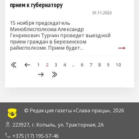
прием к губернатору
01.11.2023
15 ноября председатель
Миноблисполкома Александр
Генрихович Турчин проведет выездной
прием граждан в Березинском
райисполкоме. Прием будет
проводиться по предварительной
записи.…
1
2
3
4
...
6
7
8
9
10
© Редакция газеты «Слава працы»,
2026
223927, г. Копыль, ул. Тракторная, 2А
+375 (17) 195-57-46