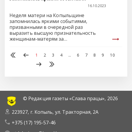
16.10.2023
Неделя матери на Копыльщине
запомнилась яркими событиями,
призванными в очередной раз
выразить высшую признательность
женщинам-матерям за
самоотверженность, благородный труд
и…
1
2
3
4
...
6
7
8
9
10
© Редакция газеты «Слава працы»,
2026
223927, г. Копыль, ул. Тракторная, 2А
+375 (17) 195-57-46