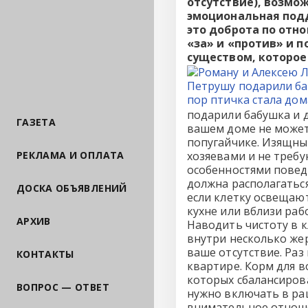
отсутствие), возмож
эмоциональная подд
это доброта по отн
«за» и «против» и 
существом, которое
подарили бабушка и д
ГАЗЕТА
вашем доме не может
попугайчике. Изящны
РЕКЛАМА И ОПЛАТА
хозяевами и не требу
особенностями повед
должна располагаться
ДОСКА ОБЪЯВЛЕНИЙ
если клетку освещают
кухне или вблизи раб
АРХИВ
Наводить чистоту в 
внутри несколько жер
ваше отсутствие. Раз
КОНТАКТЫ
квартире. Корм для 
которых сбалансиров
ВОПРОС — ОТВЕТ
нужно включать в ра
внимательное отноше