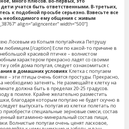
ное, много плюсов. Во-первых, это
 дети учатся быть ответственными. В-третьих,
сь к подобной просьбе серьезно. Взвесьте все
ль необходимого ему общения с живым
38767" align="aligncenter" width="500"]
сею Лосевым из Копыля попугайчика Петрушу
 любимцем.[/caption] Если по какой-то причине в
а небольшой красивой птичке – волнистом
юбным характером прекрасно ладят со своими
и у себя дома попугая, следует ознакомиться с
ания в домашних условиях
Клетка с попугаем
яке – эти птицы очень боятся простуды. Прекрасно,
ва необходимо затенять. Не размещайте клетку на
нате должна быть в пределах 20-25 градусов.
оду в поилке. Крайне желательно разместить
ушки, благодаря которым попугаю не будет скучно в
следует выпускать попугая из клетки полетать по
 приобрести специальные зерновые смеси, состав
ноценный витаминно-минеральный состав пищи,
ки. Волнистые попугаи очень ценят ласковое,
являйте к нему внимание и заботу, и ваш