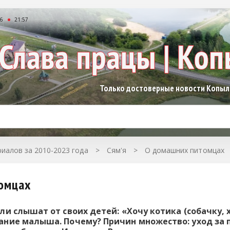
26
21:57
Только достоверные новости Копы
иалов за 2010-2023 года
>
Сям'я
>
О домашних питомцах
омцах
и слышат от своих детей: «Хочу котика (собачку, хо
ние малыша. Почему? Причин множество: уход за п