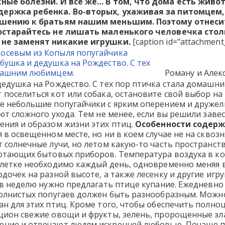
ные болезни. И все же… В том, что дома есть живот
ержка ребенка. Во-вторых, ухаживая за питомцем,
ошению к братьям нашим меньшим. Поэтому отнесите
постарайтесь не лишать маленького человечка сто
 не заменят никакие игрушки.
[caption id="attachment_
Роману и Алек
едушка на Рождество. С тех пор птичка стала домашним
 поселиться кот или собака, остановите свой выбор н
е небольшие попугайчики с ярким оперением и дружел
ют сложного ухода. Тем не менее, если вы решили завест
ения и образом жизни этих птиц.
Особенности содерж
 в освещенном месте, но ни в коем случае не на сквозн
 солнечные лучи, но летом какую-то часть пространст
отающих бытовых приборов. Температура воздуха в ком
клетке необходимо каждый день, одновременно меняя в
дочек на разной высоте, а также лесенку и другие игр
 в неделю нужно предлагать птице купание. Ежедневно 
волнистых попугаев должен быть разнообразным. Можно
ан для этих птиц. Кроме того, чтобы обеспечить пол
цион свежие овощи и фрукты, зелень, пророщенные зла
ние и отвечают людям искренней любовью. Почаще про