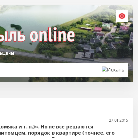
льщины
27.01.2015
мяка и т. п.)». Но не все решаются
итомцем, порядок в квартире (точнее, его