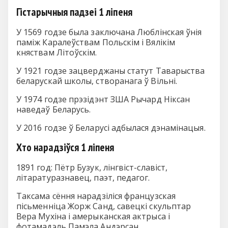
Гістарычныя падзеі 1 ліпеня
У 1569 годзе была заключана Люблінская ўнія
паміж Каралеўствам Польскім і Вялікім
княствам Літоўскім.
У 1921 годзе зацверджаны статут Таварыства
беларускай школы, створанага ў Вільні.
У 1974 годзе прэзідэнт ЗША Рычард Ніксан
наведаў Беларусь.
У 2016 годзе ў Беларусі адбылася дэнамінацыя.
Хто нарадзіўся 1 ліпеня
1891 год: Пётр Бузук, лінгвіст-славіст,
літаратуразнавец, паэт, педагог.
Таксама сёння нарадзіліся французская
пісьменніца Жорж Санд, савецкі скульптар
Вера Мухіна і амерыканская актрыса і
фотамадэль Памэла Андэрсан.