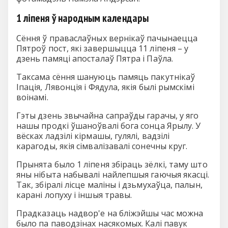
1 ліпеня ў народным календары
Сёння ў праваслаўных вернікаў пачынаецца
Пятроў пост, які завершыцца 11 ліпеня – у
дзень памяці апосталаў Пятра і Паўла.
Таксама сёння шануюць памяць пакутнікаў
Іпація, Лявонція і Фядула, якія былі рымскімі
воінамі.
Гэты дзень звычайна сапраўды гарачы, у яго
нашы продкі ўшаноўвалі бога сонца Ярылу. У
вёсках ладзілі кірмашы, гулялі, вадзілі
карагоды, якія сімвалізавалі сонечны круг.
Прынята было 1 ліпеня збіраць зёлкі, таму што
яны нібыта набывалі найлепшыя гаючыя якасці.
Так, збіралі лісце маліны і дзьмухаўца, палын,
карані лопуху і іншыя травы.
Прадказаць надвор'е на бліжэйшы час можна
было па паводзінах насякомых. Калі павук