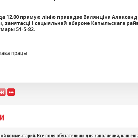
0 да 12.00 прамую лінію правядзе Валянціна Алякса
ы, занятасці і сацыяльнай абароне Капыльскага ра
мары 51-5-82.
лава працы
и
ой комментарий. Все поля обязательны для заполнения, ваш ema