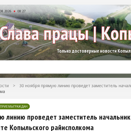
.08.2026
08:27
Только достоверные новости Копы
ости
>
30 ноября прямую линию проведет заместитель началь
ома
ПРИЕМЫГРАЖДАН
ю линию проведет заместитель начальника
ите Копыльского райисполкома