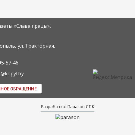
азеты «Слава працы»,
Копыль, ул. Тракторная,
95-57-46
m@kopyl.by
ННОЕ ОБРАЩЕНИЕ
Разработка:
Парасон СПК