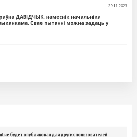
29.11.2023
ндраўна ДАВІДЧЫК, намеснік начальніка
йвыканкама. Свае пытанні можна задаць у
il не будет опубликован для других пользователей